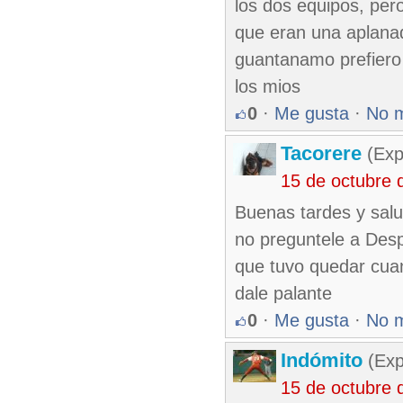
los dos equipos, pe
que eran una aplanad
guantanamo prefiero 
los mios
0
·
Me gusta
·
No 
Tacorere
(Exp
15 de octubre 
Buenas tardes y salu
no preguntele a Despa
que tuvo quedar cuan
dale palante
0
·
Me gusta
·
No 
Indómito
(Exp
15 de octubre 