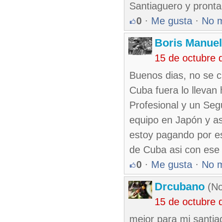
Santiaguero y pronta
0
·
Me gusta
·
No 
Boris Manue
15 de octubre 
Buenos dias, no se c
Cuba fuera lo llevan 
Profesional y un Seg
equipo en Japón y a
estoy pagando por ese
de Cuba asi con ese 
0
·
Me gusta
·
No 
Drcubano
(No
15 de octubre 
mejor para mi santia