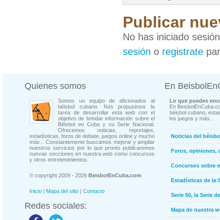
Publicar nue
No has iniciado sesió
sesión
o
registrate
par
Quienes somos
En BeisbolE
Somos un equipo de aficionados al
Lo que puedes enco
béisbol cubano. Nos propusimos la
En BeisbolEnCuba.co
tarea de desarrollar esta web con el
béisbol cubano, estad
objetivo de brindar información sobre el
los juegos y más...
Béisbol en Cuba y su Serie Nacional.
Ofrecemos noticias, reportajes,
estadísticas, foros de debate, juegos online y mucho
Noticias del béisb
más... Constantemente buscamos mejorar y ampliar
nuestros servicios por lo que pronto publicaremos
Foros, opiniones, 
nuevas secciones en nuestra web como concursos
y otros entretenimientos.
Concursos sobre e
© copyright 2009 - 2026
BeisbolEnCuba.com
Estadísticas de la 
Inicio
|
Mapa del sitio
|
Contacto
Serie 50, la Serie d
Redes sociales:
Mapa de nuestra 