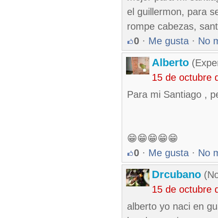
el guillermon, para s
rompe cabezas, san
0
·
Me gusta
·
No 
Alberto
(Exper
15 de octubre 
Para mi Santiago , pe
😁😁😁😁😁
0
·
Me gusta
·
No 
Drcubano
(No
15 de octubre 
alberto yo naci en g