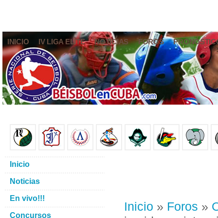
INICIO
IV LIGA ELITE
NOTICIAS
FOROS
PRONÓSTIC
Inicio
Noticias
En vivo!!!
Inicio
»
Foros
»
O
Concursos