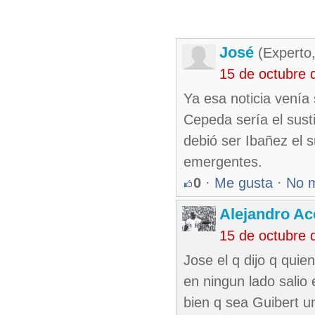
José
(Experto,
15 de octubre 
Ya esa noticia venía
Cepeda sería el sust
debió ser Ibañez el su
emergentes.
0
·
Me gusta
·
No 
Alejandro Ac
15 de octubre 
Jose el q dijo q quie
en ningun lado salio 
bien q sea Guibert u