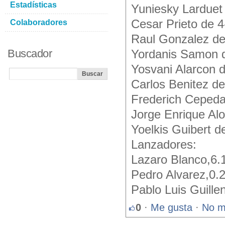
Estadísticas
Yuniesky Larduet
Cesar Prieto de 
Colaboradores
Raul Gonzalez de
Buscador
Yordanis Samon 
Yosvani Alarcon 
Carlos Benitez d
Frederich Ceped
Jorge Enrique Al
Yoelkis Guibert d
Lanzadores:
Lazaro Blanco,6.
Pedro Alvarez,0.2
Pablo Luis Guille
0
·
Me gusta
·
No m