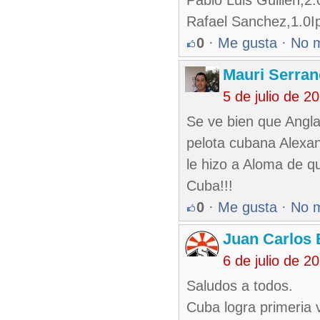
Pablo Luis Guillen,2
Rafael Sanchez,1.0I
0
·
Me gusta
·
No 
Mauri Serran
5 de julio de 
Se ve bien que Angla
pelota cubana Alexan
le hizo a Aloma de qu
Cuba!!!
0
·
Me gusta
·
No 
Juan Carlos 
6 de julio de 
Saludos a todos.
Cuba logra primeria v