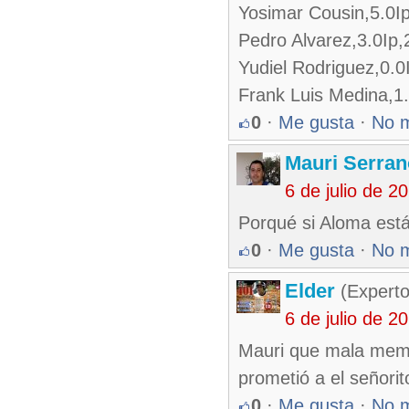
Yosimar Cousin,5.0Ip
Pedro Alvarez,3.0Ip
Yudiel Rodriguez,0.
Frank Luis Medina,1
0
·
Me gusta
·
No 
Mauri Serran
6 de julio de 
Porqué si Aloma está
0
·
Me gusta
·
No 
Elder
(Experto
6 de julio de 
Mauri que mala memo
prometió a el señorit
0
·
Me gusta
·
No 