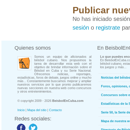
Publicar nue
No has iniciado sesió
sesión
o
registrate
par
Quienes somos
En BeisbolE
Somos un equipo de aficionados al
Lo que puedes enco
béisbol cubano. Nos propusimos la
En BeisbolEnCuba.co
tarea de desarrollar esta web con el
béisbol cubano, estad
objetivo de brindar información sobre el
los juegos y más...
Béisbol en Cuba y su Serie Nacional.
Ofrecemos noticias, reportajes,
estadísticas, foros de debate, juegos online y mucho
Noticias del béisb
más... Constantemente buscamos mejorar y ampliar
nuestros servicios por lo que pronto publicaremos
Foros, opiniones, 
nuevas secciones en nuestra web como concursos
y otros entretenimientos.
Concursos sobre e
© copyright 2009 - 2026
BeisbolEnCuba.com
Estadísticas de la 
Inicio
|
Mapa del sitio
|
Contacto
Serie 50, la Serie d
Redes sociales:
Mapa de nuestra 
Directorio de Béi