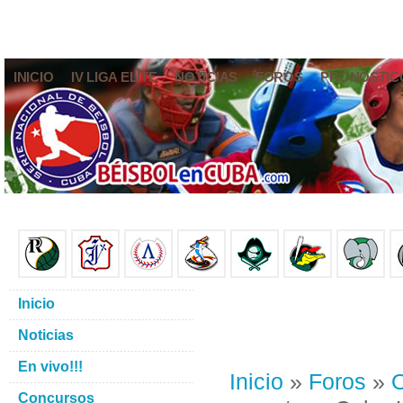
INICIO
IV LIGA ELITE
NOTICIAS
FOROS
PRONÓSTIC
Inicio
Noticias
En vivo!!!
Inicio
»
Foros
»
O
Concursos