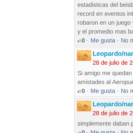
estadisticas del bei
record en eventos in
robaron en un juego 
y el promedio mas ba
0
·
Me gusta
·
No 
Leopardo/nar
28 de julio de
Si amigo me quedan 
amistades al Aeropu
0
·
Me gusta
·
No 
Leopardo/nar
28 de julio de
simplemente daban 
0
·
Me gusta
·
No 