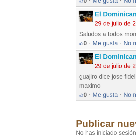
0
·
Me gusta
·
No 
El Dominica
29 de julio de
Saludos a todos mona
0
·
Me gusta
·
No 
El Dominica
29 de julio de
guajiro dice jose fid
maximo
0
·
Me gusta
·
No 
Publicar nue
No has iniciado sesió