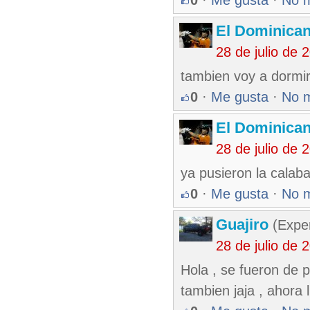
0
·
Me gusta
·
No 
El Dominica
28 de julio de
tambien voy a dormi
0
·
Me gusta
·
No 
El Dominica
28 de julio de
ya pusieron la calabas
0
·
Me gusta
·
No 
Guajiro
(Exper
28 de julio de
Hola , se fueron de p
tambien jaja , ahora