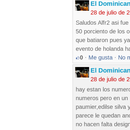
El Dominica
28 de julio de
Saludos Alfr2 asi fu
50 porciento de los 
que batiaron pues ya
evento de holanda ha
0
·
Me gusta
·
No 
El Dominica
28 de julio de
hay estan los numero
numeros pero en un 9
paumier,edilse silva
parece le quedan ano
no hacen falta desig