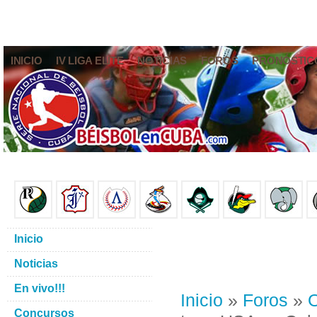
INICIO
IV LIGA ELITE
NOTICIAS
FOROS
PRONÓSTIC
Inicio
Noticias
En vivo!!!
Inicio
»
Foros
»
O
Concursos