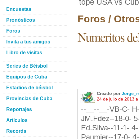
tope USA vs Cu
Encuestas
Foros / Otro
Pronósticos
Foros
Numeritos de
Invita a tus amigos
Libro de visitas
Series de Béisbol
Equipos de Cuba
Estadios de béisbol
Creado por
Jorge_m
Provincias de Cuba
24 de julio de 2013 
--__--__-VB-C- H
Reportajes
JM.Fdez--18-0- 5-
Artículos
Ed.Silva--11-1- 4-
Records
Paumier--17-0- 4-