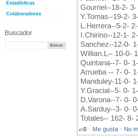
Estadísticas
Gourriel--18-2- 3-
Colaboradores
Y.Tomas--19-2- 3-
L.Herrera--5-2- 2-
Buscador
I.Chirino--12-1- 2
Sanchez--12-0- 1-
Willian.L-- 10-0- 
Quintana--7- 0- 1
Arrueba -- 7- 0- 1
Manduley-11-0- 1-
Y.Gracial--5- 0- 1
D.Varona--7- 0- 0
A.Sarduy--3- 0- 0
Totales-- 162- 8-
0
·
Me gusta
·
No m