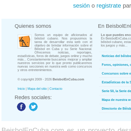
sesión
o
registrate
par
Quienes somos
En BeisbolE
Somos un equipo de aficionados al
Lo que puedes enco
béisbol cubano. Nos propusimos la
En BeisbolEnCuba.co
tarea de desarrollar esta web con el
béisbol cubano, estad
objetivo de brindar información sobre el
los juegos y más...
Béisbol en Cuba y su Serie Nacional.
Ofrecemos noticias, reportajes,
estadísticas, foros de debate, juegos online y mucho
Noticias del béisb
más... Constantemente buscamos mejorar y ampliar
nuestros servicios por lo que pronto publicaremos
Foros, opiniones, 
nuevas secciones en nuestra web como concursos
y otros entretenimientos.
Concursos sobre e
© copyright 2009 - 2026
BeisbolEnCuba.com
Estadísticas de la 
Inicio
|
Mapa del sitio
|
Contacto
Serie 50, la Serie d
Redes sociales:
Mapa de nuestra 
Directorio de Béi
BeisbolEnCuba.com es un proyecto desarr