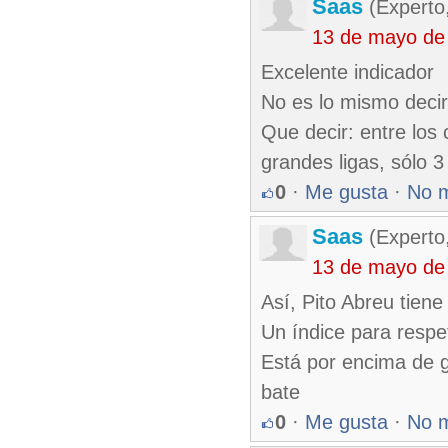
Saas
(Experto
13 de mayo de
Excelente indicador
No es lo mismo deci
Que decir: entre los
grandes ligas, sólo 
0
·
Me gusta
·
No 
Saas
(Experto
13 de mayo de
Así, Pito Abreu tien
Un índice para respe
Está por encima de g
bate
0
·
Me gusta
·
No 