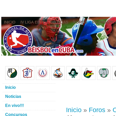
INICIO
IV LIGA ELITE
NOTICIAS
FOROS
PRONÓSTIC
Inicio
Noticias
En vivo!!!
Inicio
»
Foros
»
O
Concursos