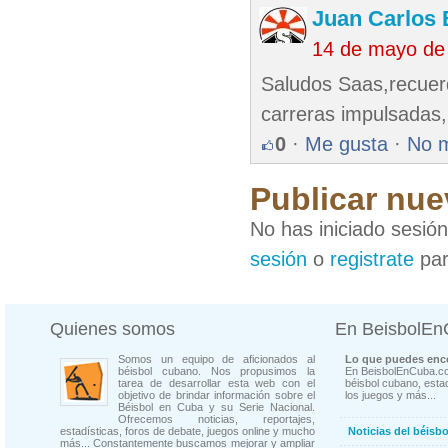
Juan Carlos 
14 de mayo de
Saludos Saas,recuerd
carreras impulsadas,
0
·
Me gusta
·
No 
Publicar nue
No has iniciado sesió
sesión
o
registrate
par
Quienes somos
En BeisbolE
Somos un equipo de aficionados al
Lo que puedes enco
béisbol cubano. Nos propusimos la
En BeisbolEnCuba.co
tarea de desarrollar esta web con el
béisbol cubano, estad
objetivo de brindar información sobre el
los juegos y más...
Béisbol en Cuba y su Serie Nacional.
Ofrecemos noticias, reportajes,
estadísticas, foros de debate, juegos online y mucho
Noticias del béisb
más... Constantemente buscamos mejorar y ampliar