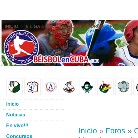
INICIO
IV LIGA ELITE
NOTICIAS
FOROS
PRONÓSTIC
Inicio
Noticias
En vivo!!!
Inicio
»
Foros
»
O
Concursos