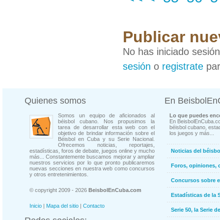
Publicar nue
No has iniciado sesió
sesión
o
registrate
par
Quienes somos
En BeisbolE
Somos un equipo de aficionados al
Lo que puedes enco
béisbol cubano. Nos propusimos la
En BeisbolEnCuba.co
tarea de desarrollar esta web con el
béisbol cubano, estad
objetivo de brindar información sobre el
los juegos y más...
Béisbol en Cuba y su Serie Nacional.
Ofrecemos noticias, reportajes,
estadísticas, foros de debate, juegos online y mucho
Noticias del béisb
más... Constantemente buscamos mejorar y ampliar
nuestros servicios por lo que pronto publicaremos
Foros, opiniones, 
nuevas secciones en nuestra web como concursos
y otros entretenimientos.
Concursos sobre e
© copyright 2009 - 2026
BeisbolEnCuba.com
Estadísticas de la 
Inicio
|
Mapa del sitio
|
Contacto
Serie 50, la Serie d