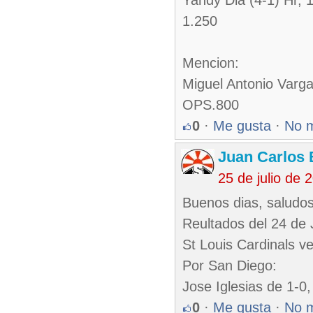
Yandy Dia (4-1) Hr,
1.250
Mencion:
Miguel Antonio Varg
OPS.800
0
·
Me gusta
·
No 
Juan Carlos 
25 de julio de
Buenos dias, saludos
Reultados del 24 de J
St Louis Cardinals v
Por San Diego:
Jose Iglesias de 1-0
0
·
Me gusta
·
No 