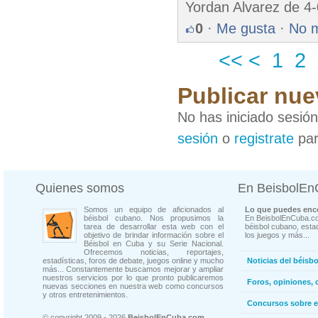
Yordan Alvarez de 4
0
·
Me gusta
·
No 
<<
<
1
2
Publicar nue
No has iniciado sesió
sesión
o
registrate
par
Quienes somos
En BeisbolE
Somos un equipo de aficionados al
Lo que puedes enco
béisbol cubano. Nos propusimos la
En BeisbolEnCuba.co
tarea de desarrollar esta web con el
béisbol cubano, estad
objetivo de brindar información sobre el
los juegos y más...
Béisbol en Cuba y su Serie Nacional.
Ofrecemos noticias, reportajes,
estadísticas, foros de debate, juegos online y mucho
Noticias del béisb
más... Constantemente buscamos mejorar y ampliar
nuestros servicios por lo que pronto publicaremos
Foros, opiniones, 
nuevas secciones en nuestra web como concursos
y otros entretenimientos.
Concursos sobre e
© copyright 2009 - 2026
BeisbolEnCuba.com