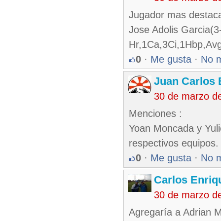
Jugador mas destaca
Jose Adolis Garcia(3
Hr,1Ca,3Ci,1Hbp,A
0
·
Me gusta
·
No 
Juan Carlos 
30 de marzo d
Menciones :
Yoan Moncada y Yulies
respectivos equipos.
0
·
Me gusta
·
No 
Carlos Enriq
30 de marzo d
Agregaría a Adrian M