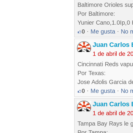
Baltimore Orioles su
Por Baltimore:
Yunier Cano,1.0Ip,0 
0
·
Me gusta
·
No 
Juan Carlos 
1 de abril de 
Cincinnati Reds vap
Por Texas:
Jose Adolis Garcia d
0
·
Me gusta
·
No 
Juan Carlos 
1 de abril de 
Tampa Bay Rays le ga
Por Tampa: