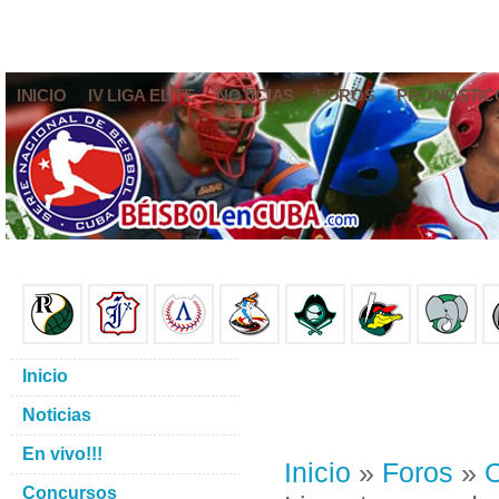
INICIO
IV LIGA ELITE
NOTICIAS
FOROS
PRONÓSTIC
Inicio
Noticias
En vivo!!!
Inicio
»
Foros
»
O
Concursos