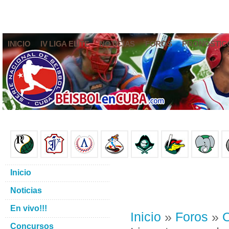
INICIO
IV LIGA ELITE
NOTICIAS
FOROS
PRONÓSTIC
Inicio
Noticias
En vivo!!!
Inicio
»
Foros
»
O
Concursos