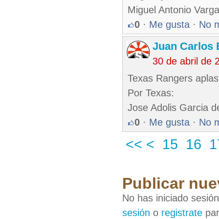
Miguel Antonio Varg
0
·
Me gusta
·
No 
Juan Carlos 
30 de abril de
Texas Rangers aplast
Por Texas:
Jose Adolis Garcia d
0
·
Me gusta
·
No 
<<
<
15
16
1
Publicar nue
No has iniciado sesió
sesión
o
registrate
par