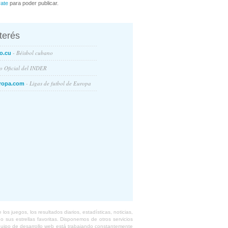
rate
para poder publicar.
nterés
- Béisbol cubano
o.cu
io Oficial del INDER
- Ligas de futbol de Europa
ropa.com
s juegos, los resultados diarios, estadísticas, noticias,
 sus estrellas favoritas. Disponemos de otros servicios
equipo de desarrollo web está trabajando constantemente