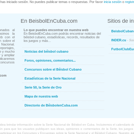
has iniciado sesión. No puedes publicar temas o respuestas. Por favor
inicia sesión
o
regist
En BeisbolEnCuba.com
Sitios de i
onados al
Lo que puedes encontrar en nuestra web
BeisbolCuban
usimos la
En BeisbolEnCuba.com podrás encontrar noticias del
eb con el
béisbol cubano, estadísticas, records, resultados de
- Sit
INDER.cu
n sobre el
los juegos y más...
Nacional.
ortajes,
FutbolClubEu
ne y mucho
Noticias del béisbol cubano
 y ampliar
blicaremos
Foros, opiniones, comentarios...
concursos
Concursos sobre el Béisbol Cubano
.com
Estadísticas de la Serie Nacional
Serie 50, la Serie de Oro
Mapa de nuestra web
Directorio de BéisbolenCuba.com
a brindar información sobre la Serie Nacional de Béisbol en Cuba. Incluiremos el calendario de lo
 para que los usuarios publiquen sus ideas, opiniones o comentarios de la Serie, los juegos o
o participar en los Concursos y Encuestas sobre la Serie Nacional y el Béisbol Cubano. Nuestro 