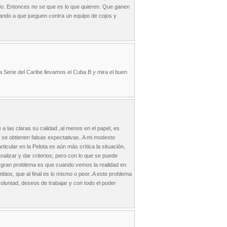
do. Entonces no se que es lo que quieren. Que ganen
rando a que jueguen contra un equipo de cojos y
a Serie del Caribe llevamos el Cuba B y mira el buen
 a las claras su calidad ,al menos en el papel, es
o se obtienen falsas expectativas..A mi modesto
rticular en la Pelota es aún más crítica la situación,
lizar y dar criterios; pero con lo que se puede
l gran problema es que cuando vemos la realidad en
bios, que al final es lo mismo o peor..A este problema
 voluntad, deseos de trabajar y con todo el poder