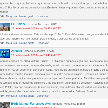
equipo cuba es que no batean y aquí aunque a un picheo de menor cálidad pero están batea
0 x 0? Por favor que los contrarios también tienen bates y guantes. Creo que estamos aspi
mancos
0
·
Me gusta
·
No me gusta
·
Denunciar
El Cubiche
(Experto, Mensajes: 4042)
17 de febrero de 2019 a las 09:38 AM CST
i Rider, estamos de lo mejor. Este es el equipo Cuba C. Con el Cuba A no nos gana nadie. A l
apel que hizieron los muchachos. Dale candela, a disfrutar de estos triunfos.
0
·
Me gusta
·
No me gusta
·
Denunciar
Arnaldo
(Experto, Mensajes: 6773)
17 de febrero de 2019 a las 09:48 AM CST
a frase correcta es, "Una victoria Pírrica"..En el ajedrez cuando juegas con un contrario, que
ucho menor que la tuya, no aprendes nada, todo lo contrario, te atrasas y casi siempre sol
riterio, el mal del deporte en general en Cuba, más allá de un simple análisis o criterio y en pa
gravándose muchísimo más, debido a que es nuestro deporte insignia..Creo que es bueno ana
obtener de esta página, nos gastamos y no surgen resultados positivos..También creo que e
os torneos, todo el mundo da opiniones y los que tienen autoridad, se defienden haciendo cam
e la Pelota, hay que entrarle por la línea del medio, con un tren a alta velocidad, con mucha
posible, para poder hacer todas las cosas y cambios necesarios..Saludos..Arnaldo
0
·
Me gusta
·
No me gusta
·
Denunciar
Boris Manuel Fernandez Avm
(Experto, Mensajes: 18385)