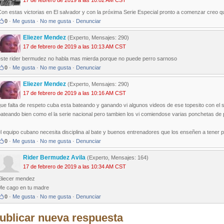
17 de febrero de 2019 a las 10:02 AM CST
on estas victorias en El salvador y con la próxima Serie Especial pronto a comenzar creo q
0
·
Me gusta
·
No me gusta
·
Denunciar
Eliezer Mendez
(Experto, Mensajes: 290)
17 de febrero de 2019 a las 10:13 AM CST
este rider bermudez no habla mas mierda porque no puede perro sarnoso
0
·
Me gusta
·
No me gusta
·
Denunciar
Eliezer Mendez
(Experto, Mensajes: 290)
17 de febrero de 2019 a las 10:16 AM CST
ue falta de respeto cuba esta bateando y ganando vi algunos videos de ese topesito con el s
bateando bien como el la serie nacional pero tambien los vi comiendose varias ponchetas de
el equipo cubano necesita disciplina al bate y buenos entrenadores que los enseñen a tener
0
·
Me gusta
·
No me gusta
·
Denunciar
Rider Bermudez Avila
(Experto, Mensajes: 164)
17 de febrero de 2019 a las 10:34 AM CST
Eliecer mendez
Me cago en tu madre
0
·
Me gusta
·
No me gusta
·
Denunciar
ublicar nueva respuesta