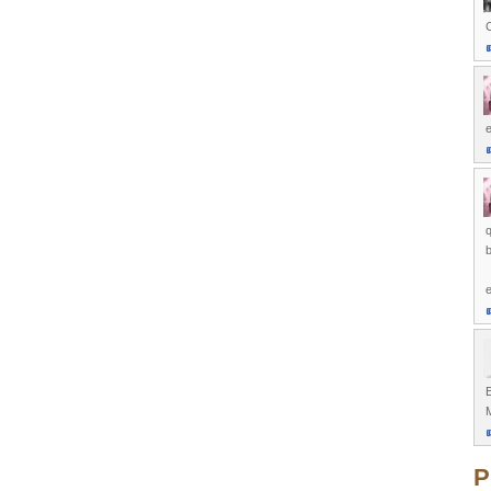
C
q
P