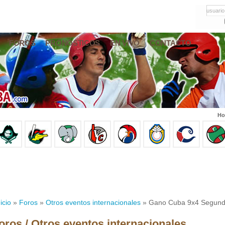
usuario
FOROS
PRONÓSTICOS
EN VIVO
CONTACTO
Ho
icio
»
Foros
»
Otros eventos internacionales
» Gano Cuba 9x4 Segundo
oros / Otros eventos internacionales