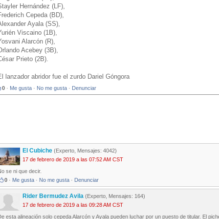
Stayler Hernández (LF),
Frederich Cepeda (BD),
Alexander Ayala (SS),
Yurién Viscaino (1B),
Yosvani Alarcón (R),
Orlando Acebey (3B),
César Prieto (2B).
El lanzador abridor fue el zurdo Dariel Góngora
0
·
Me gusta
·
No me gusta
·
Denunciar
El Cubiche
(Experto, Mensajes: 4042)
17 de febrero de 2019 a las 07:52 AM CST
o se ni que decir.
0
·
Me gusta
·
No me gusta
·
Denunciar
Rider Bermudez Avila
(Experto, Mensajes: 164)
17 de febrero de 2019 a las 09:28 AM CST
e esta alineación solo cepeda Alarcón y Ayala pueden luchar por un puesto de titular. El pi