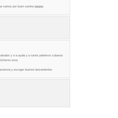
ue vamos por buen camino jajajaja.
alvador y vi a ayala y a varios peloteros cubanos
 pìcheres esos
 paciencia y escoger buenos lanzamientos