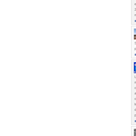
2
S
p
L
m
c
a
l
d