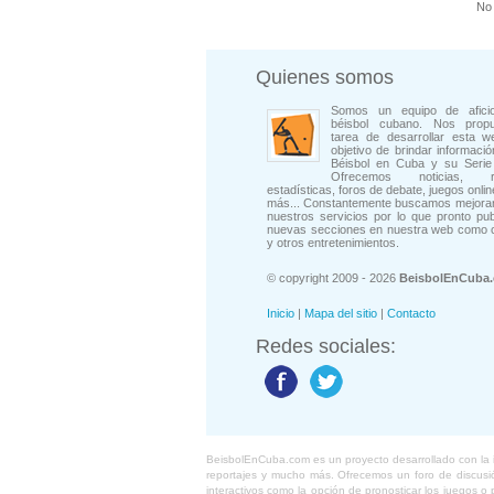
No 
Quienes somos
Somos un equipo de afici
béisbol cubano. Nos prop
tarea de desarrollar esta w
objetivo de brindar informació
Béisbol en Cuba y su Serie 
Ofrecemos noticias, rep
estadísticas, foros de debate, juegos onli
más... Constantemente buscamos mejorar
nuestros servicios por lo que pronto pu
nuevas secciones en nuestra web como 
y otros entretenimientos.
© copyright 2009 - 2026
BeisbolEnCuba
Inicio
|
Mapa del sitio
|
Contacto
Redes sociales:
BeisbolEnCuba.com es un proyecto desarrollado con la ide
reportajes y mucho más. Ofrecemos un foro de discusión
interactivos como la opción de pronosticar los juegos 