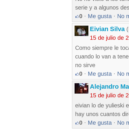
serie y a algunos de
0
·
Me gusta
·
No 
Eivian Silva
15 de julio de
Como siempre le toca
cuando lo van a tene
no sirve
0
·
Me gusta
·
No 
Alejandro Ma
15 de julio de
eivian lo de yulieski
hay unos cuantos dire
0
·
Me gusta
·
No 