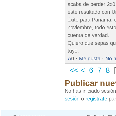
acaba de perder 2x0 
este resultado con U
éxito para Panamá, 
noviembre, todo esto
cuenta de verdad.
Quiero que sepas que
tuyo.
0
·
Me gusta
·
No 
<<
<
6
7
8
Publicar nue
No has iniciado sesió
sesión
o
registrate
par