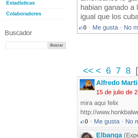
Estadísticas
habian ganado a l
Colaboradores
igual que los cub
0
·
Me gusta
·
No m
Buscador
<<
<
6
7
8
Alfredo Marti
15 de julio de
mira aqui felix
http://www.honkbalwe
0
·
Me gusta
·
No 
Elbanga
(Expe