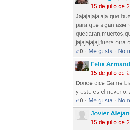
15 de julio de
Jajajajajajaja,que bu
para que sigan asien
quedaran,muertos,que
jajajajajaj,fuera otra
0
·
Me gusta
·
No 
Felix Armand
15 de julio de
Donde dice Game Liv
y esto es el noveno.
0
·
Me gusta
·
No 
Jovier Aleja
15 de julio de