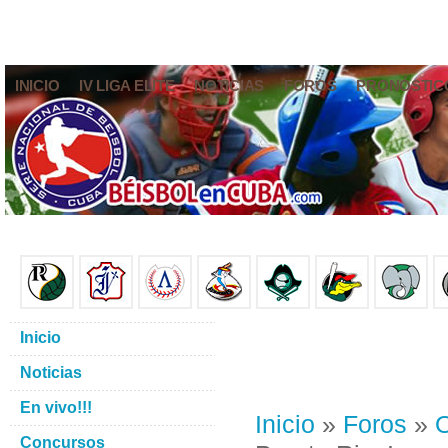
INICIO
IV LIGA ELITE
NOTICIAS
FOROS
PRONÓSTIC
Inicio
Noticias
En vivo!!!
Inicio
»
Foros
»
O
Concursos