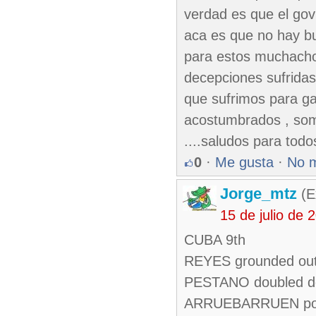
verdad es que el gov
aca es que no hay bu
para estos muchacho
decepciones sufridas 
que sufrimos para ga
acostumbrados , som
....saludos para todo
0
·
Me gusta
·
No 
Jorge_mtz
(E
15 de julio de
CUBA 9th
REYES grounded out
PESTANO doubled dow
ARRUEBARRUEN popp