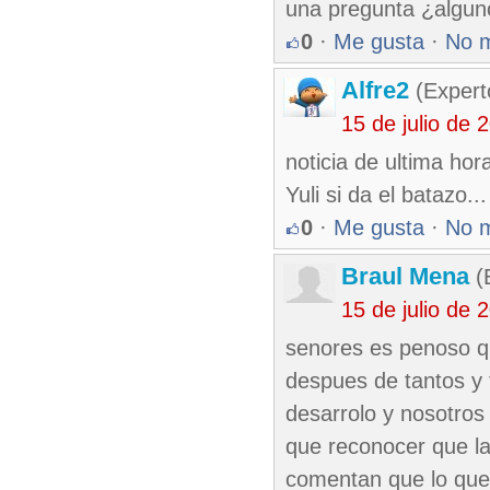
una pregunta ¿algun
0
·
Me gusta
·
No 
Alfre2
(Expert
15 de julio de
noticia de ultima ho
Yuli si da el batazo...
0
·
Me gusta
·
No 
Braul Mena
(
15 de julio de
senores es penoso q
despues de tantos y 
desarrolo y nosotro
que reconocer que la
comentan que lo que t