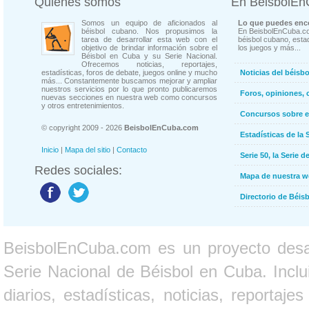
Quienes somos
En BeisbolE
Somos un equipo de aficionados al
Lo que puedes enco
béisbol cubano. Nos propusimos la
En BeisbolEnCuba.co
tarea de desarrollar esta web con el
béisbol cubano, estad
objetivo de brindar información sobre el
los juegos y más...
Béisbol en Cuba y su Serie Nacional.
Ofrecemos noticias, reportajes,
estadísticas, foros de debate, juegos online y mucho
Noticias del béisb
más... Constantemente buscamos mejorar y ampliar
nuestros servicios por lo que pronto publicaremos
Foros, opiniones, 
nuevas secciones en nuestra web como concursos
y otros entretenimientos.
Concursos sobre e
© copyright 2009 - 2026
BeisbolEnCuba.com
Estadísticas de la 
Inicio
|
Mapa del sitio
|
Contacto
Serie 50, la Serie d
Redes sociales:
Mapa de nuestra 
Directorio de Béi
BeisbolEnCuba.com es un proyecto desarr
Serie Nacional de Béisbol en Cuba. Inclui
diarios, estadísticas, noticias, report