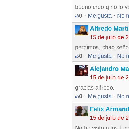
bueno creo q no lo va
0
·
Me gusta
·
No 
Alfredo Marti
15 de julio de
perdimos, chao seño
0
·
Me gusta
·
No 
Alejandro Ma
15 de julio de
gracias alfredo.
0
·
Me gusta
·
No 
Felix Armand
15 de julio de
No he visto a los tu