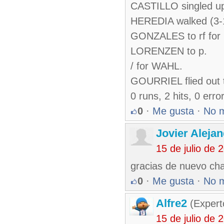
CASTILLO singled up
HEREDIA walked (3-
GONZALES to rf fo
LORENZEN to p.
/ for WAHL.
GOURRIEL flied out t
0 runs, 2 hits, 0 err
0
·
Me gusta
·
No 
Jovier Aleja
15 de julio de
gracias de nuevo ch
0
·
Me gusta
·
No 
Alfre2
(Expert
15 de julio de