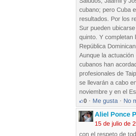
Saludos, Jaamli y Jo
cubano; pero Cuba es
resultados. Por los 
Sur pueden ubicarse 
quinto. Y completan 
República Dominicana
Aunque la actuación 
cubanos han acordado
profesionales de Tai
se llevarán a cabo en
noviembre y en el Es
0
·
Me gusta
·
No 
Aliel Ponce 
15 de julio de
con el respeto de to