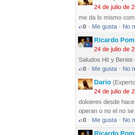
24 de julio de
me da lo mismo como
0
·
Me gusta
·
No 
Ricardo Pom
24 de julio de
Saludos Hit y Benite 
0
·
Me gusta
·
No 
Dario
(Experto
24 de julio de
doloeres desde hace 
operan o no el no s
0
·
Me gusta
·
No 
Ricardo Pom