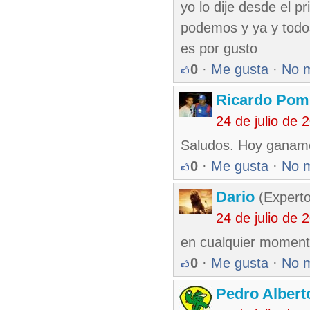
yo lo dije desde el p
podemos y ya y todos
es por gusto
0
·
Me gusta
·
No 
Ricardo Pom
24 de julio de
Saludos. Hoy ganamo
0
·
Me gusta
·
No 
Dario
(Experto
24 de julio de
en cualquier momento
0
·
Me gusta
·
No 
Pedro Albert