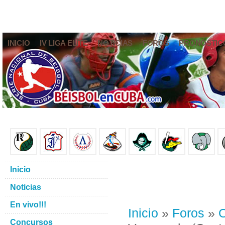
INICIO
IV LIGA ELITE
NOTICIAS
FOROS
PRONÓSTIC
Inicio
Noticias
En vivo!!!
Inicio
»
Foros
»
O
Concursos