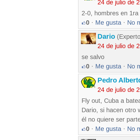
24 de julio de
2-0, hombres en 1ra 
0
·
Me gusta
·
No 
Dario
(Experto
24 de julio de
se salvo
0
·
Me gusta
·
No 
Pedro Albert
24 de julio de
Fly out, Cuba a batea
Dario, si hacen otro 
él no quiere ser part
0
·
Me gusta
·
No 