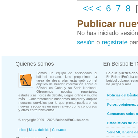
<<
<
6
7
8
Publicar nue
No has iniciado sesió
sesión
o
registrate
par
Quienes somos
En BeisbolE
Somos un equipo de aficionados al
Lo que puedes enco
béisbol cubano. Nos propusimos la
En BeisbolEnCuba.co
tarea de desarrollar esta web con el
béisbol cubano, estad
objetivo de brindar información sobre el
los juegos y más...
Béisbol en Cuba y su Serie Nacional.
Ofrecemos noticias, reportajes,
estadísticas, foros de debate, juegos online y mucho
Noticias del béisb
más... Constantemente buscamos mejorar y ampliar
nuestros servicios por lo que pronto publicaremos
Foros, opiniones, 
nuevas secciones en nuestra web como concursos
y otros entretenimientos.
Concursos sobre e
© copyright 2009 - 2026
BeisbolEnCuba.com
Estadísticas de la 
Inicio
|
Mapa del sitio
|
Contacto
Serie 50, la Serie d