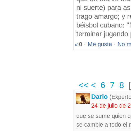
ni suerte) para as
trago amargo; y r
béisbol cubano: "
terminar jugando 
0
·
Me gusta
·
No m
<<
<
6
7
8
Dario
(Experto
24 de julio de
que se sume quien qu
se cambie a todo el