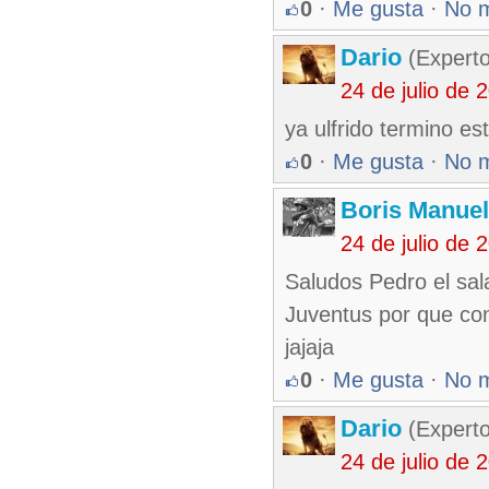
0
·
Me gusta
·
No 
Dario
(Experto
24 de julio de
ya ulfrido termino e
0
·
Me gusta
·
No 
Boris Manue
24 de julio de
Saludos Pedro el sal
Juventus por que con
jajaja
0
·
Me gusta
·
No 
Dario
(Experto
24 de julio de