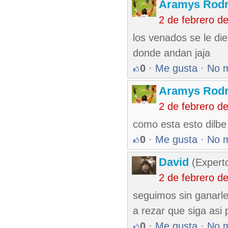
Aramys Rodr
2 de febrero d
los venados se le di
donde andan jaja
0
·
Me gusta
·
No 
Aramys Rodr
2 de febrero d
como esta esto dilbe
0
·
Me gusta
·
No 
David
(Expert
2 de febrero d
seguimos sin ganarle 
a rezar que siga asi 
0
·
Me gusta
·
No 