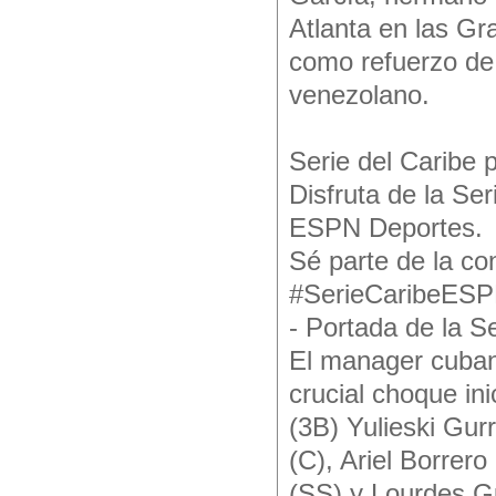
Atlanta en las Gr
como refuerzo de
venezolano.
Serie del Caribe
Disfruta de la S
ESPN Deportes.
Sé parte de la co
#SerieCaribeESP
- Portada de la Se
El manager cuban
crucial choque in
(3B) Yulieski Gur
(C), Ariel Borrero
(SS) y Lour­des Gu