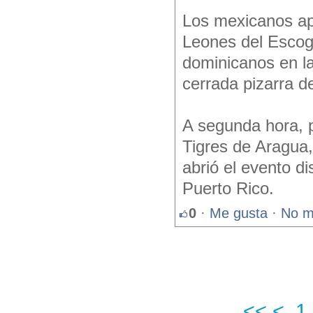
Los mexicanos apr
Leones del Escogi
dominicanos en la
cerrada pizarra d
A segunda hora, p
Tigres de Aragua
abrió el evento d
Puerto Rico.
0
·
Me gusta
·
No m
<<
<
1