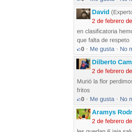
David
(Expert
2 de febrero d
en clasificatoria he
que falta de respeto
0
·
Me gusta
·
No 
Dilberto Ca
2 de febrero d
Murió la flor perdimo
fritos
0
·
Me gusta
·
No 
Aramys Rodr
2 de febrero d
les quedan 6 jaja s