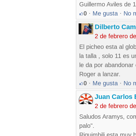
Guillermo Aviles de 
0
·
Me gusta
·
No 
Dilberto Ca
2 de febrero d
El picheo esta al glo
la talla , solo 11 es
le da por abandonar 
Roger a lanzar.
0
·
Me gusta
·
No 
Juan Carlos 
2 de febrero d
Saludos Aramys, como
palo".
Riquimbili esta muy 