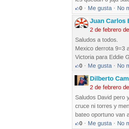
0
·
Me gusta
·
No 
Juan Carlos 
2 de febrero d
Saludos a todos.
Mexico derrota 9=3 
Victoria para Eddie 
0
·
Me gusta
·
No 
Dilberto Ca
2 de febrero d
Saludos David pero y
cruce ni torres y men
bateo oportuno van a
0
·
Me gusta
·
No 