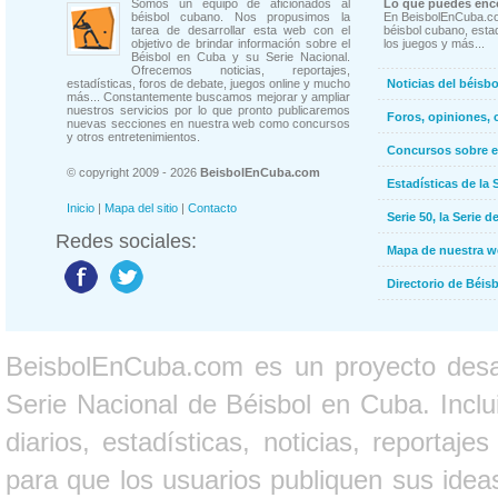
Somos un equipo de aficionados al
Lo que puedes enco
béisbol cubano. Nos propusimos la
En BeisbolEnCuba.co
tarea de desarrollar esta web con el
béisbol cubano, estad
objetivo de brindar información sobre el
los juegos y más...
Béisbol en Cuba y su Serie Nacional.
Ofrecemos noticias, reportajes,
estadísticas, foros de debate, juegos online y mucho
Noticias del béisb
más... Constantemente buscamos mejorar y ampliar
nuestros servicios por lo que pronto publicaremos
Foros, opiniones, 
nuevas secciones en nuestra web como concursos
y otros entretenimientos.
Concursos sobre e
© copyright 2009 - 2026
BeisbolEnCuba.com
Estadísticas de la 
Inicio
|
Mapa del sitio
|
Contacto
Serie 50, la Serie d
Redes sociales:
Mapa de nuestra 
Directorio de Béi
BeisbolEnCuba.com es un proyecto desarr
Serie Nacional de Béisbol en Cuba. Inclui
diarios, estadísticas, noticias, report
para que los usuarios publiquen sus ideas