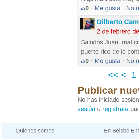
0
·
Me gusta
·
No 
Dilberto Ca
2 de febrero d
Saludos Juan ,mal c
puerto rico de lo cont
0
·
Me gusta
·
No 
<<
<
1
Publicar nue
No has iniciado sesió
sesión
o
registrate
par
Quienes somos
En BeisbolE