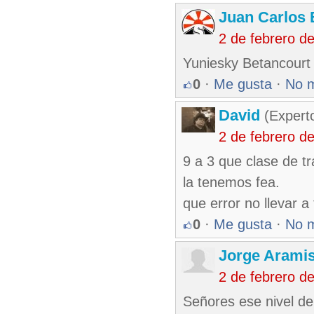
Juan Carlos 
2 de febrero d
Yuniesky Betancourt 
0
·
Me gusta
·
No 
David
(Expert
2 de febrero d
9 a 3 que clase de t
la tenemos fea.
que error no llevar a 
0
·
Me gusta
·
No 
Jorge Arami
2 de febrero d
Señores ese nivel de