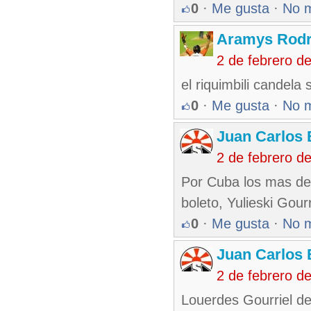
0
·
Me gusta
·
No 
Aramys Rodr
2 de febrero d
el riquimbili candela
0
·
Me gusta
·
No 
Juan Carlos 
2 de febrero d
Por Cuba los mas des
boleto, Yulieski Gour
0
·
Me gusta
·
No 
Juan Carlos 
2 de febrero d
Louerdes Gourriel de