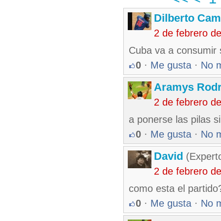
Dilberto Ca
2 de febrero d
Cuba va a consumir s
0
·
Me gusta
·
No 
Aramys Rodr
2 de febrero d
a ponerse las pilas s
0
·
Me gusta
·
No 
David
(Expert
2 de febrero d
como esta el partido
0
·
Me gusta
·
No 