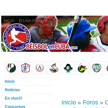
INICIO
IV LIGA ELITE
NOTICIAS
FOROS
PRONÓSTIC
Inicio
Noticias
En vivo!!!
Inicio
»
Foros
»
O
Concursos