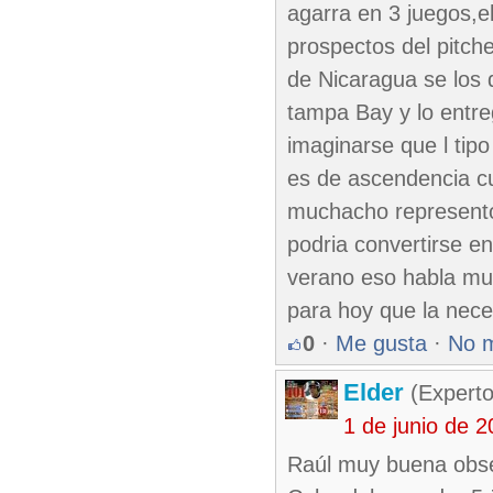
agarra en 3 juegos,el
prospectos del pitch
de Nicaragua se los d
tampa Bay y lo entr
imaginarse que l tip
es de ascendencia cu
muchacho represento 
podria convertirse en
verano eso habla muc
para hoy que la nec
0
·
Me gusta
·
No 
Elder
(Experto
1 de junio de 
Raúl muy buena obse