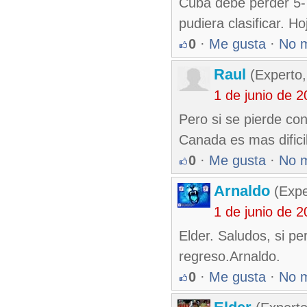
Cuba debe perder 5-
pudiera clasificar. 
0
·
Me gusta
·
No 
Raul
(Experto,
1 de junio de 
Pero si se pierde c
Canada es mas dificil
0
·
Me gusta
·
No 
Arnaldo
(Expe
1 de junio de 
Elder. Saludos, si 
regreso.Arnaldo.
0
·
Me gusta
·
No 