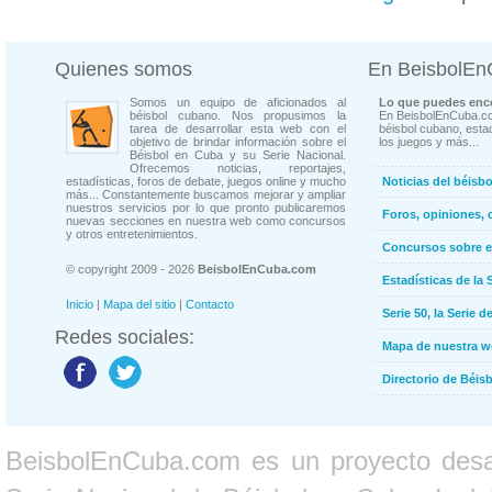
Quienes somos
En BeisbolE
Somos un equipo de aficionados al
Lo que puedes enco
béisbol cubano. Nos propusimos la
En BeisbolEnCuba.co
tarea de desarrollar esta web con el
béisbol cubano, estad
objetivo de brindar información sobre el
los juegos y más...
Béisbol en Cuba y su Serie Nacional.
Ofrecemos noticias, reportajes,
estadísticas, foros de debate, juegos online y mucho
Noticias del béisb
más... Constantemente buscamos mejorar y ampliar
nuestros servicios por lo que pronto publicaremos
Foros, opiniones, 
nuevas secciones en nuestra web como concursos
y otros entretenimientos.
Concursos sobre e
© copyright 2009 - 2026
BeisbolEnCuba.com
Estadísticas de la 
Inicio
|
Mapa del sitio
|
Contacto
Serie 50, la Serie d
Redes sociales:
Mapa de nuestra 
Directorio de Béi
BeisbolEnCuba.com es un proyecto desarr