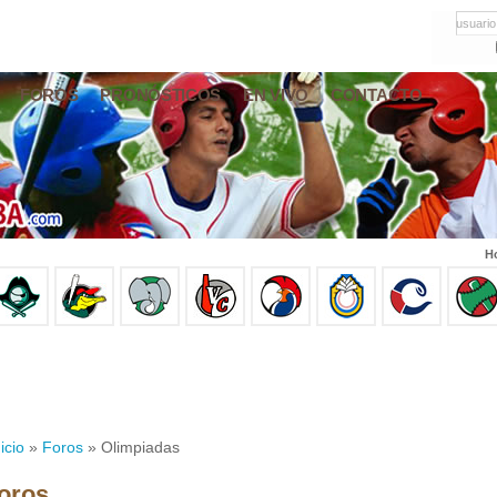
usuario
FOROS
PRONÓSTICOS
EN VIVO
CONTACTO
Ho
icio
»
Foros
» Olimpiadas
oros