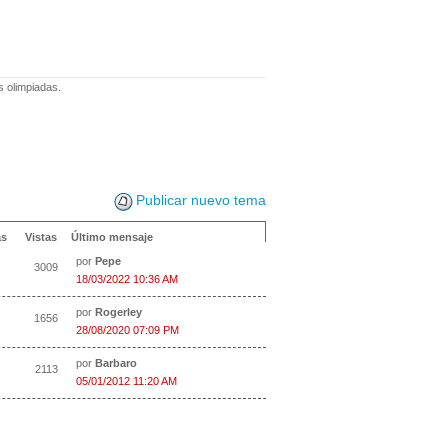
s olimpiadas.
Publicar nuevo tema
as
Vistas
Último mensaje
por
Pepe
3009
18/03/2022 10:36 AM
por
Rogerley
1656
28/08/2020 07:09 PM
por
Barbaro
2113
05/01/2012 11:20 AM