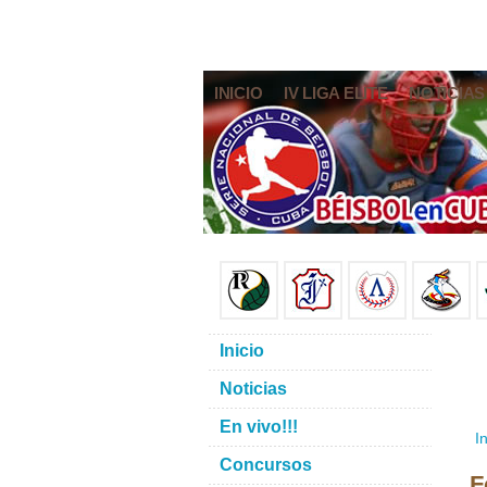
INICIO
IV LIGA ELITE
NOTICIAS
Inicio
Noticias
En vivo!!!
In
Concursos
F