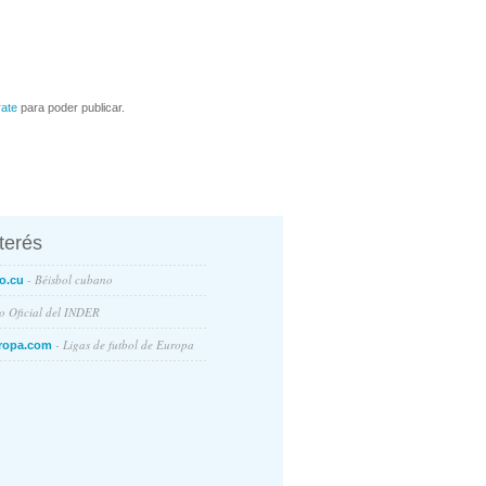
rate
para poder publicar.
nterés
- Béisbol cubano
o.cu
io Oficial del INDER
- Ligas de futbol de Europa
ropa.com