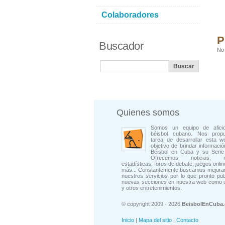
Colaboradores
P
Buscador
No 
Quienes somos
Somos un equipo de afici
béisbol cubano. Nos prop
tarea de desarrollar esta w
objetivo de brindar informació
Béisbol en Cuba y su Serie 
Ofrecemos noticias, rep
estadísticas, foros de debate, juegos onli
más... Constantemente buscamos mejorar
nuestros servicios por lo que pronto pu
nuevas secciones en nuestra web como 
y otros entretenimientos.
© copyright 2009 - 2026
BeisbolEnCuba
Inicio
|
Mapa del sitio
|
Contacto