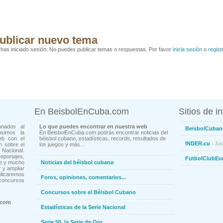
ublicar nuevo tema
has iniciado sesión. No puedes publicar temas o respuestas. Por favor
inicia sesión
o
regist
En BeisbolEnCuba.com
Sitios de i
onados al
Lo que puedes encontrar en nuestra web
BeisbolCuban
usimos la
En BeisbolEnCuba.com podrás encontrar noticias del
eb con el
béisbol cubano, estadísticas, records, resultados de
- Sit
INDER.cu
n sobre el
los juegos y más...
Nacional.
ortajes,
FutbolClubEu
ne y mucho
Noticias del béisbol cubano
 y ampliar
blicaremos
Foros, opiniones, comentarios...
concursos
Concursos sobre el Béisbol Cubano
.com
Estadísticas de la Serie Nacional
Serie 50, la Serie de Oro