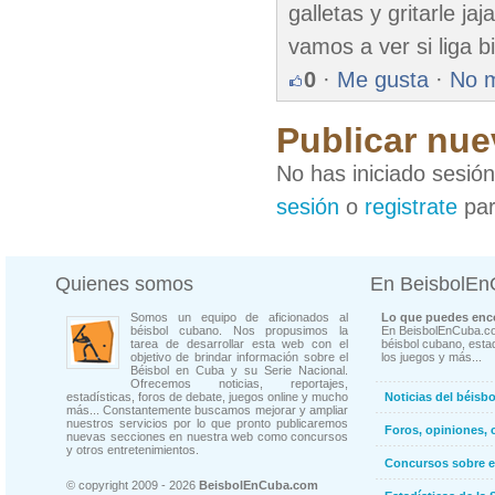
galletas y gritarle 
vamos a ver si liga bi
0
·
Me gusta
·
No 
Publicar nue
No has iniciado sesió
sesión
o
registrate
par
Quienes somos
En BeisbolE
Somos un equipo de aficionados al
Lo que puedes enco
béisbol cubano. Nos propusimos la
En BeisbolEnCuba.co
tarea de desarrollar esta web con el
béisbol cubano, estad
objetivo de brindar información sobre el
los juegos y más...
Béisbol en Cuba y su Serie Nacional.
Ofrecemos noticias, reportajes,
estadísticas, foros de debate, juegos online y mucho
Noticias del béisb
más... Constantemente buscamos mejorar y ampliar
nuestros servicios por lo que pronto publicaremos
Foros, opiniones, 
nuevas secciones en nuestra web como concursos
y otros entretenimientos.
Concursos sobre e
© copyright 2009 - 2026
BeisbolEnCuba.com