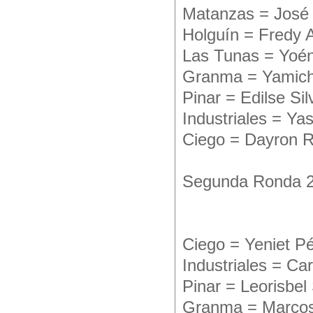
Matanzas = José 
Holguín = Fredy A
Las Tunas = Yoén
Granma = Yamich
Pinar = Edilse Si
Industriales = Ya
Ciego = Dayron Ri
Segunda Ronda 
Ciego = Yeniet P
Industriales = Ca
Pinar = Leorisbe
Granma = Marcos