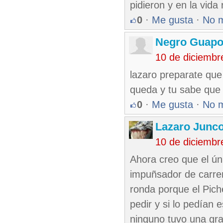
pidieron y en la vida
0
·
Me gusta
·
No 
Negro Guap
10 de diciembr
lazaro preparate que 
queda y tu sabe que f
0
·
Me gusta
·
No 
Lazaro Junc
10 de diciembr
Ahora creo que el úni
impuñsador de carrer
ronda porque el Pich
pedir y si lo pedían 
ninguno tuvo una gra