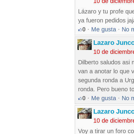
10 de diciembr
Lázaro y tu profe qu
ya fueron pedidos ja
0
·
Me gusta
·
No 
Lazaro Junc
10 de diciembr
Dilberto saludos asi
van a anotar lo que v
segunda ronda a Urge
ronda. Pero bueno to
0
·
Me gusta
·
No 
Lazaro Junc
10 de diciembr
Voy a tirar un foro c