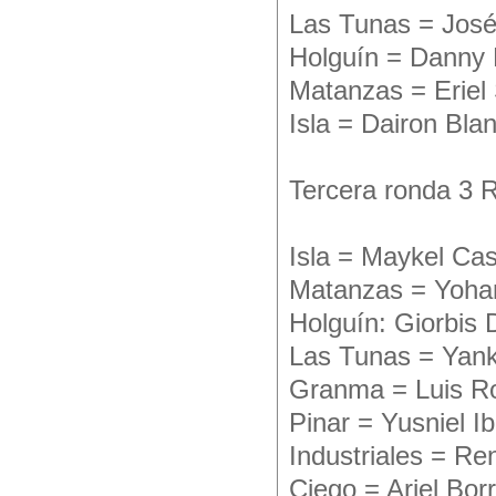
Las Tunas = José
Holguín = Danny 
Matanzas = Eriel
Isla = Dairon Bla
Tercera ronda 3 
Isla = Maykel Ca
Matanzas = Yoha
Holguín: Giorbis 
Las Tunas = Yank
Granma = Luis R
Pinar = Yusniel I
Industriales = Re
Ciego = Ariel Bor