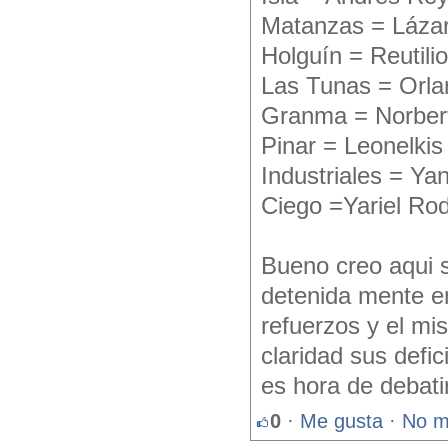
Matanzas = Láza
Holguín = Reutili
Las Tunas = Orl
Granma = Norber
Pinar = Leonelki
Industriales = Ya
Ciego =Yariel Ro
Bueno creo aqui s
detenida mente e
refuerzos y el m
claridad sus defi
es hora de debati
0
·
Me gusta
·
No m