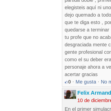
partida doble , prim
elegisteis aquí ni u
dejo quemado a todos
que te diga esto , p
quedarse a terminar 
tu profe que no aca
desgraciada mente c
gente profesional c
como el su deber er
personaje ahora a ve
acertar gracias
0
·
Me gusta
·
No 
Felix Armand
10 de diciembr
En el primer simulac