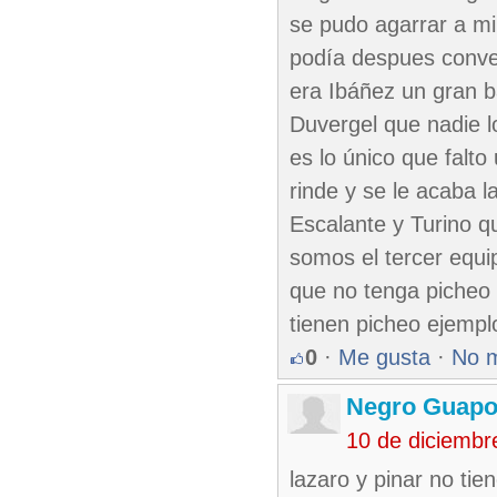
se pudo agarrar a mi
podía despues conven
era Ibáñez un gran b
Duvergel que nadie l
es lo único que falt
rinde y se le acaba 
Escalante y Turino q
somos el tercer equi
que no tenga picheo e
tienen picheo ejempl
0
·
Me gusta
·
No 
Negro Guap
10 de diciembr
lazaro y pinar no tien