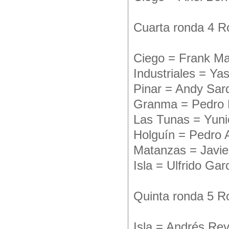
Cuarta ronda 4 
Ciego = Frank Ma
Industriales = Ya
Pinar = Andy Sar
Granma = Pedro P
Las Tunas = Yuni
Holguín = Pedro 
Matanzas = Javi
Isla = Ulfrido Gar
Quinta ronda 5 R
Isla = Andrés Re