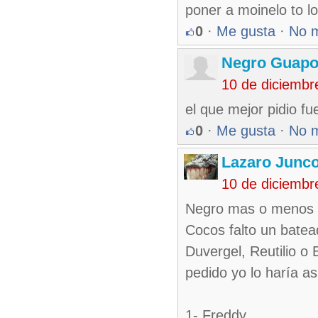
poner a moinelo to lo
0
·
Me gusta
·
No 
Negro Guap
10 de diciembr
el que mejor pidio fue
0
·
Me gusta
·
No 
Lazaro Junc
10 de diciembr
Negro mas o menos a
Cocos falto un batea
Duvergel, Reutilio o 
pedido yo lo haría asi
1- Freddy