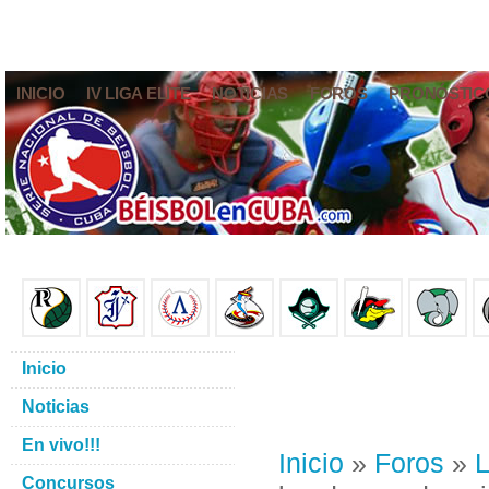
INICIO
IV LIGA ELITE
NOTICIAS
FOROS
PRONÓSTIC
Inicio
Noticias
En vivo!!!
Inicio
»
Foros
»
L
Concursos