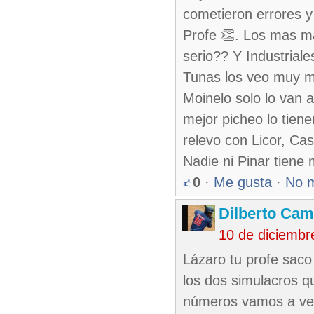
cometieron errores y 
Profe 👏. Los mas ma
serio?? Y Industrial
Tunas los veo muy ma
Moinelo solo lo van a
mejor picheo lo tien
relevo con Licor, Ca
Nadie ni Pinar tiene 
0
·
Me gusta
·
No 
Dilberto Ca
10 de diciembr
Lázaro tu profe sac
los dos simulacros q
números vamos a ver