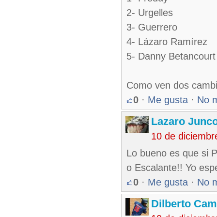
2- Urgelles
3- Guerrero
4- Lázaro Ramírez
5- Danny Betancourt
Como ven dos cambi
0
·
Me gusta
·
No 
Lazaro Junc
10 de diciembr
Lo bueno es que si 
o Escalante!! Yo esp
0
·
Me gusta
·
No 
Dilberto Ca