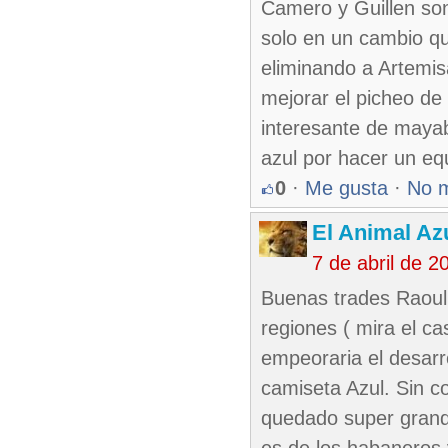
Camero y Guillen son
solo en un cambio qu
eliminando a Artem
mejorar el picheo d
interesante de maya
azul por hacer un eq
0
·
Me gusta
·
No 
El Animal Az
7 de abril de 
Buenas trades Raoul 
regiones ( mira el c
empeoraria el desarr
camiseta Azul. Sin c
quedado super grande