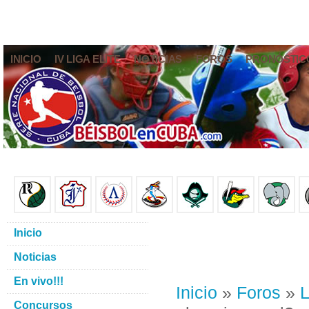
INICIO
IV LIGA ELITE
NOTICIAS
FOROS
PRONÓSTIC
Inicio
Noticias
En vivo!!!
Inicio
»
Foros
»
L
Concursos