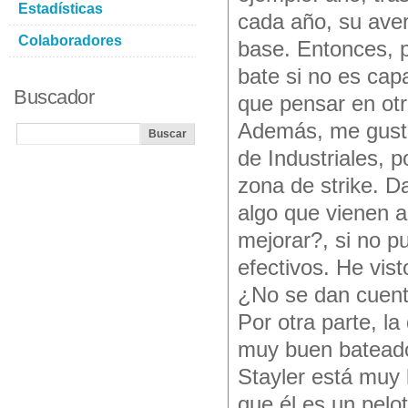
Estadísticas
cada año, su ave
Colaboradores
base. Entonces, 
bate si no es cap
Buscador
que pensar en otra
Además, me gustar
de Industriales, 
zona de strike. D
algo que vienen a
mejorar?, si no p
efectivos. He vis
¿No se dan cuenta
Por otra parte, l
muy buen bateado
Stayler está muy 
que él es un pelo