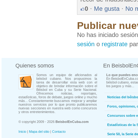
0
·
Me gusta
·
No 
Publicar nue
No has iniciado sesió
sesión
o
registrate
par
Quienes somos
En BeisbolE
Somos un equipo de aficionados al
Lo que puedes enco
béisbol cubano. Nos propusimos la
En BeisbolEnCuba.co
tarea de desarrollar esta web con el
béisbol cubano, estad
objetivo de brindar información sobre el
los juegos y más...
Béisbol en Cuba y su Serie Nacional.
Ofrecemos noticias, reportajes,
estadísticas, foros de debate, juegos online y mucho
Noticias del béisb
más... Constantemente buscamos mejorar y ampliar
nuestros servicios por lo que pronto publicaremos
Foros, opiniones, 
nuevas secciones en nuestra web como concursos
y otros entretenimientos.
Concursos sobre e
© copyright 2009 - 2026
BeisbolEnCuba.com
Estadísticas de la 
Inicio
|
Mapa del sitio
|
Contacto
Serie 50, la Serie d