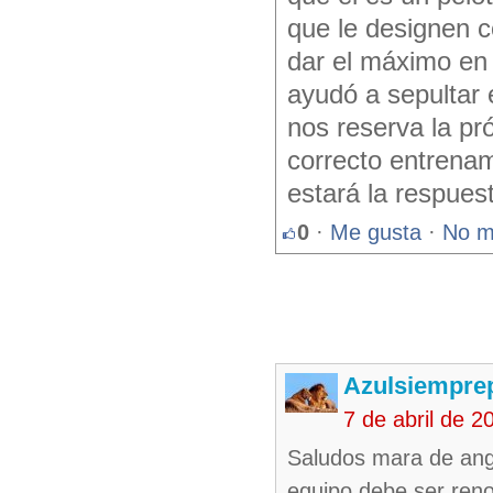
que le designen c
dar el máximo en 
ayudó a sepultar 
nos reserva la pr
correcto entrenami
estará la respues
0
·
Me gusta
·
No m
Azulsiempr
7 de abril de 
Saludos mara de ang
equipo debe ser ren