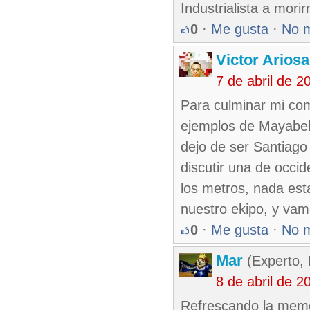
Industrialista a morir
0
·
Me gusta
·
No 
Victor Ariosa
7 de abril de 
Para culminar mi com
ejemplos de Mayabe
dejo de ser Santiago
discutir una de occi
los metros, nada est
nuestro ekipo, y vam
0
·
Me gusta
·
No 
Mar
(Experto, 
8 de abril de 
Refrescando la memor