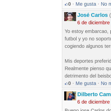
0
·
Me gusta
·
No 
José Carlos
(
6 de diciembre
Yo estoy embarcao, 
futbol y yo no sopor
cogiendo algunos ter
Mis deportes preferid
Realmente pienso que
detrimento del beisbo
0
·
Me gusta
·
No 
Dilberto Ca
6 de diciembre
Bueno jose Carlos do