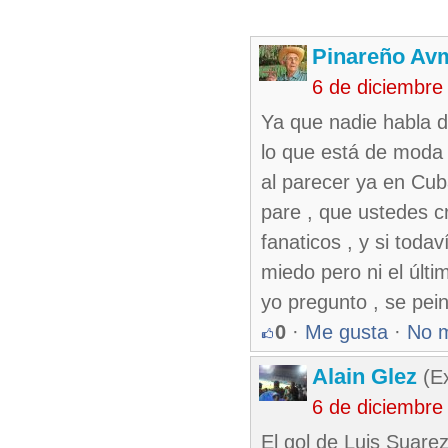
Pinareño Av
6 de diciembre
Ya que nadie habla d
lo que está de moda 
al parecer ya en Cuba
pare , que ustedes c
fanaticos , y si toda
miedo pero ni el últ
yo pregunto , se pein
0
·
Me gusta
·
No 
Alain Glez
(Ex
6 de diciembre
El gol de Luis Suarez