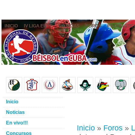
INICIO
IV LIGA ELITE
NOTICIAS
FOROS
PRONÓSTIC
Inicio
Noticias
En vivo!!!
Inicio
»
Foros
»
L
Concursos