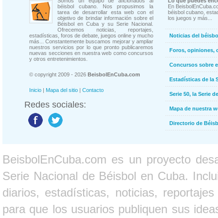
Somos un equipo de aficionados al
Lo que puedes enco
béisbol cubano. Nos propusimos la
En BeisbolEnCuba.co
tarea de desarrollar esta web con el
béisbol cubano, estad
objetivo de brindar información sobre el
los juegos y más...
Béisbol en Cuba y su Serie Nacional.
Ofrecemos noticias, reportajes,
estadísticas, foros de debate, juegos online y mucho
Noticias del béisb
más... Constantemente buscamos mejorar y ampliar
nuestros servicios por lo que pronto publicaremos
Foros, opiniones, 
nuevas secciones en nuestra web como concursos
y otros entretenimientos.
Concursos sobre e
© copyright 2009 - 2026
BeisbolEnCuba.com
Estadísticas de la 
Inicio
|
Mapa del sitio
|
Contacto
Serie 50, la Serie d
Redes sociales:
Mapa de nuestra 
Directorio de Béi
BeisbolEnCuba.com es un proyecto desarr
Serie Nacional de Béisbol en Cuba. Inclui
diarios, estadísticas, noticias, report
para que los usuarios publiquen sus ideas