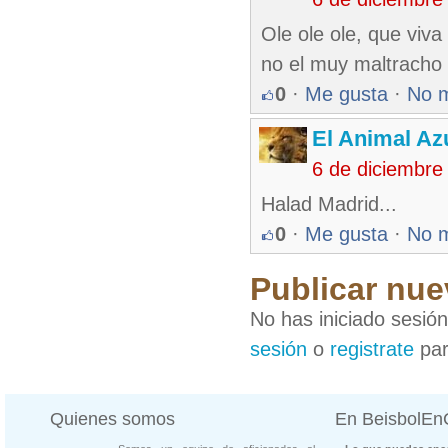
Ole ole ole, que vi
no el muy maltracho 
0
·
Me gusta
·
No 
El Animal Az
6 de diciembre
Halad Madrid...
0
·
Me gusta
·
No 
Publicar nue
No has iniciado sesió
sesión
o
registrate
par
Quienes somos
En BeisbolE