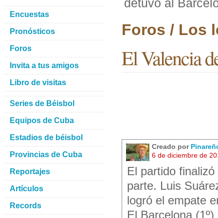
detuvo al Barcel
Encuestas
Foros / Los l
Pronósticos
Foros
El Valencia d
Invita a tus amigos
Libro de visitas
Series de Béisbol
Equipos de Cuba
Estadios de béisbol
Creado por
Pinareñ
Provincias de Cuba
6 de diciembre de 2
El partido finali
Reportajes
parte. Luis Suáre
Artículos
logró el empate e
Records
El Barcelona (1º) 