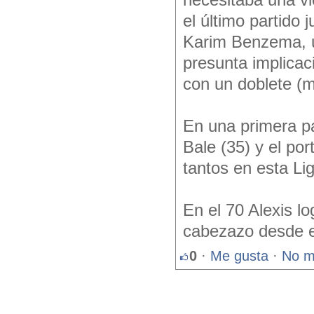
necesitaba una vi
el último partido 
Karim Benzema, u
presunta implicac
con un doblete (m
En una primera pa
Bale (35) y el po
tantos en esta Li
En el 70 Alexis lo
cabezazo desde el
0
·
Me gusta
·
No m