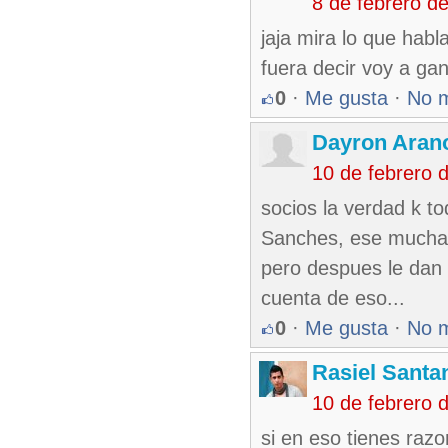
8 de febrero d
jaja mira lo que hab
fuera decir voy a gan
0
·
Me gusta
·
No 
Dayron Aran
10 de febrero 
socios la verdad k to
Sanches, ese muchach
pero despues le dan 
cuenta de eso...
0
·
Me gusta
·
No 
Rasiel Santa
10 de febrero 
si en eso tienes raz