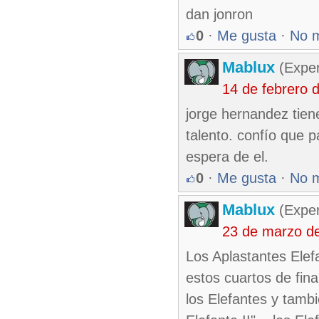
dan jonron
0
·
Me gusta
·
No 
Mablux
(Exper
14 de febrero 
jorge hernandez tien
talento. confío que p
espera de el.
0
·
Me gusta
·
No 
Mablux
(Exper
23 de marzo d
Los Aplastantes Elef
estos cuartos de fin
los Elefantes y tamb