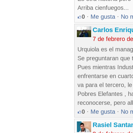
Arriba cienfuegos...
0
·
Me gusta
·
No 
Carlos Enriq
7 de febrero d
Urquiola es el manag
Se preguntaran que t
Pues mientras Indust
enfrentarse en cuarto
va para el tercero, l
Pobres Elefantes , ha
reconocerse, pero al
0
·
Me gusta
·
No 
Rasiel Santa