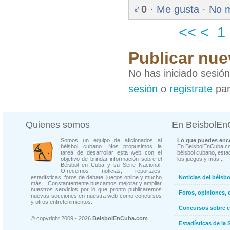
0
·
Me gusta
·
No 
<<
<
1
Publicar nue
No has iniciado sesió
sesión
o
registrate
par
Quienes somos
En BeisbolE
Somos un equipo de aficionados al
Lo que puedes enco
béisbol cubano. Nos propusimos la
En BeisbolEnCuba.co
tarea de desarrollar esta web con el
béisbol cubano, estad
objetivo de brindar información sobre el
los juegos y más...
Béisbol en Cuba y su Serie Nacional.
Ofrecemos noticias, reportajes,
estadísticas, foros de debate, juegos online y mucho
Noticias del béisb
más... Constantemente buscamos mejorar y ampliar
nuestros servicios por lo que pronto publicaremos
Foros, opiniones, 
nuevas secciones en nuestra web como concursos
y otros entretenimientos.
Concursos sobre e
© copyright 2009 - 2026
BeisbolEnCuba.com
Estadísticas de la 