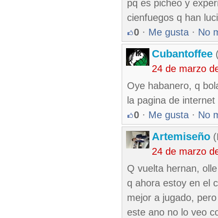
pq es picheo y exper
cienfuegos q han luc
0
·
Me gusta
·
No 
Cubantoffee
(
24 de marzo d
Oye habanero, q bola
la pagina de internet
0
·
Me gusta
·
No 
Artemiseño
(
24 de marzo d
Q vuelta hernan, oll
q ahora estoy en el c
mejor a jugado, pero
este ano no lo veo 