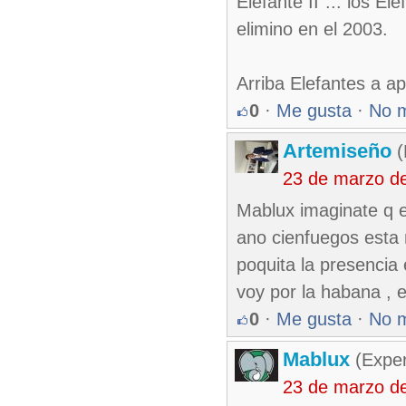
Elefante II"... los E
elimino en el 2003.
Arriba Elefantes a apl
0
·
Me gusta
·
No 
Artemiseño
(
23 de marzo d
Mablux imaginate q 
ano cienfuegos esta 
poquita la presencia 
voy por la habana , 
0
·
Me gusta
·
No 
Mablux
(Exper
23 de marzo d