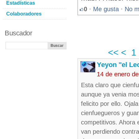
Estadísticas
0
·
Me gusta
·
No m
Colaboradores
Buscador
<<
<
1
Yeyon "el Le
14 de enero de
Esta claro que cienf
aunque ya venia most
felicito por ello. Oj
cienfuegueros y gua
competitivos. Ahora 
van perdiendo contra