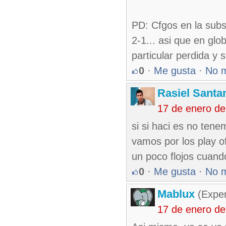
PD: Cfgos en la subs
2-1... asi que en gl
particular perdida y
0
·
Me gusta
·
No 
Rasiel Santa
17 de enero de
si si haci es no ten
vamos por los play o
un poco flojos cuando
0
·
Me gusta
·
No 
Mablux
(Exper
17 de enero de