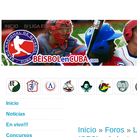
INICIO
IV LIGA ELITE
NOTICIAS
FOROS
PRONÓSTIC
Inicio
Noticias
En vivo!!!
Inicio
»
Foros
»
L
Concursos