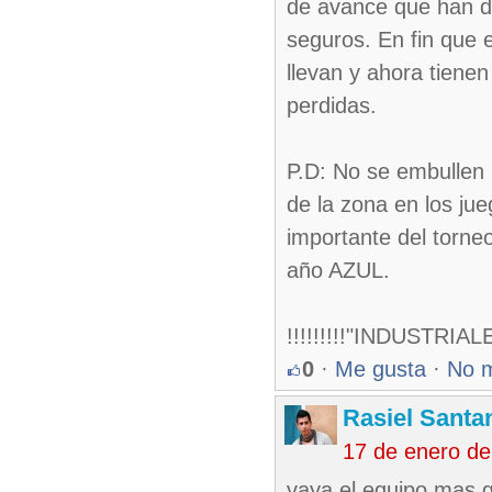
de avance que han d
seguros. En fin que 
llevan y ahora tienen
perdidas.
P.D: No se embullen 
de la zona en los jue
importante del torne
año AZUL.
!!!!!!!!!"INDUSTRIAL
0
·
Me gusta
·
No 
Rasiel Santa
17 de enero de
vaya el equipo mas g