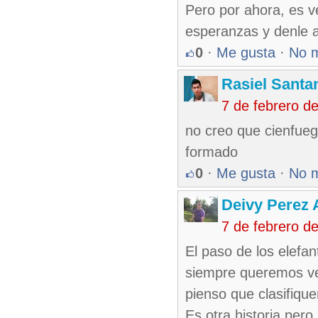
Pero por ahora, es ve
esperanzas y denle a
0
·
Me gusta
·
No 
Rasiel Santa
7 de febrero d
no creo que cienfueg
formado
0
·
Me gusta
·
No 
Deivy Perez
7 de febrero d
El paso de los elefan
siempre queremos ver
pienso que clasifiqu
Es otra historia pero