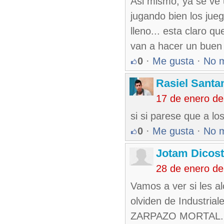
Asi mismo, ya se ve 
jugando bien los jue
lleno... esta claro q
van a hacer un buen
0
·
Me gusta
·
No 
Rasiel Santa
17 de enero de
si si parese que a lo
0
·
Me gusta
·
No 
Jotam Dicos
28 de enero de
Vamos a ver si les al
olviden de Industriale
ZARPAZO MORTAL. Eso