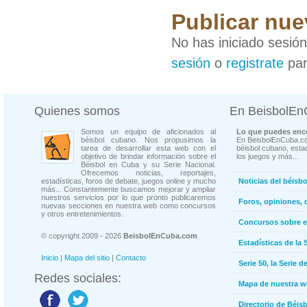
Publicar nu
No has iniciado sesió
sesión
o
registrate
par
Quienes somos
En BeisbolE
Somos un equipo de aficionados al
Lo que puedes enco
béisbol cubano. Nos propusimos la
En BeisbolEnCuba.co
tarea de desarrollar esta web con el
béisbol cubano, estad
objetivo de brindar información sobre el
los juegos y más...
Béisbol en Cuba y su Serie Nacional.
Ofrecemos noticias, reportajes,
estadísticas, foros de debate, juegos online y mucho
Noticias del béisb
más... Constantemente buscamos mejorar y ampliar
nuestros servicios por lo que pronto publicaremos
Foros, opiniones, 
nuevas secciones en nuestra web como concursos
y otros entretenimientos.
Concursos sobre e
© copyright 2009 - 2026
BeisbolEnCuba.com
Estadísticas de la 
Inicio
|
Mapa del sitio
|
Contacto
Serie 50, la Serie d
Redes sociales:
Mapa de nuestra 
Directorio de Béi