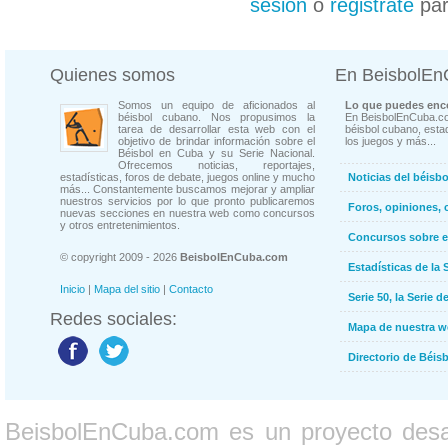
sesión
o
registrate
par
Quienes somos
En BeisbolE
Somos un equipo de aficionados al
Lo que puedes enco
béisbol cubano. Nos propusimos la
En BeisbolEnCuba.co
tarea de desarrollar esta web con el
béisbol cubano, estad
objetivo de brindar información sobre el
los juegos y más...
Béisbol en Cuba y su Serie Nacional.
Ofrecemos noticias, reportajes,
estadísticas, foros de debate, juegos online y mucho
Noticias del béisb
más... Constantemente buscamos mejorar y ampliar
nuestros servicios por lo que pronto publicaremos
Foros, opiniones, 
nuevas secciones en nuestra web como concursos
y otros entretenimientos.
Concursos sobre e
© copyright 2009 - 2026
BeisbolEnCuba.com
Estadísticas de la 
Inicio
|
Mapa del sitio
|
Contacto
Serie 50, la Serie d
Redes sociales:
Mapa de nuestra 
Directorio de Béi
BeisbolEnCuba.com es un proyecto desarr