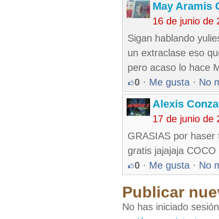
May Aramis 
16 de junio de
Sigan hablando yulie
un extraclase eso qu
pero acaso lo hace M
0
·
Me gusta
·
No 
Alexis Conza
17 de junio de
GRASIAS por haser t
gratis jajajaja C
0
·
Me gusta
·
No 
Publicar nue
No has iniciado sesió