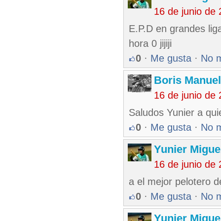
16 de junio de
E.P.D en grandes liga
hora 0 jijiji
0
·
Me gusta
·
No 
Boris Manue
16 de junio de
Saludos Yunier a quie
0
·
Me gusta
·
No 
Yunier Migue
16 de junio de
a el mejor pelotero 
0
·
Me gusta
·
No 
Yunier Migue