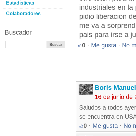
Estadísticas
industriales en l
Colaboradores
pidio liberacion 
me va a sorprende
Buscador
pais para irse a j
0
·
Me gusta
·
No m
Boris Manue
16 de junio de
Saludos a todos ayer
se encuentra en USA
0
·
Me gusta
·
No 