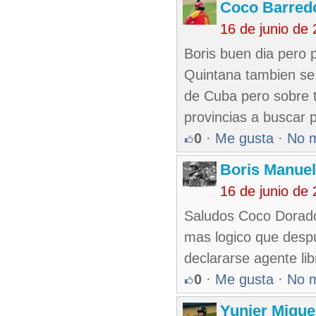
Coco Barred
16 de junio de
Boris buen dia pero p
Quintana tambien se 
de Cuba pero sobre t
provincias a buscar 
0
·
Me gusta
·
No 
Boris Manue
16 de junio de
Saludos Coco Dorado,
mas logico que despu
declararse agente lib
0
·
Me gusta
·
No 
Yunier Migue