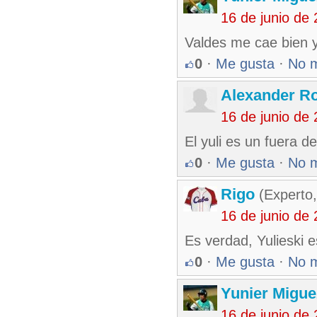
16 de junio de
Valdes me cae bien y
0
·
Me gusta
·
No 
Alexander R
16 de junio de
El yuli es un fuera d
0
·
Me gusta
·
No 
Rigo
(Experto,
16 de junio de
Es verdad, Yulieski e
0
·
Me gusta
·
No 
Yunier Migue
16 de junio de