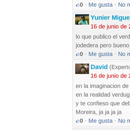
0
·
Me gusta
·
No 
Yunier Migue
16 de junio de
lo que publico el ve
jodedera pero bueno
0
·
Me gusta
·
No 
David
(Expert
16 de junio de
en la imaginacion de
en la realidad verdu
y te confieso que de
Moreira, ja ja ja ja
0
·
Me gusta
·
No 