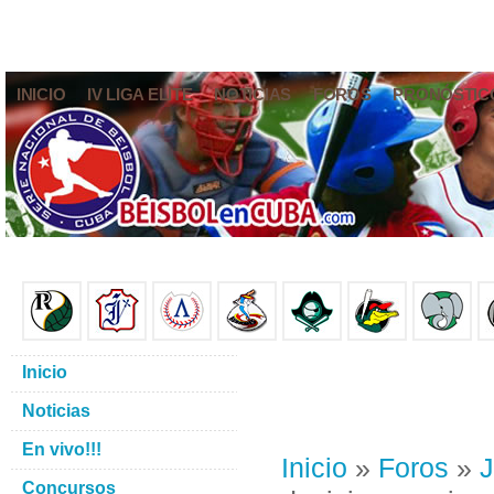
INICIO
IV LIGA ELITE
NOTICIAS
FOROS
PRONÓSTIC
Inicio
Noticias
En vivo!!!
Inicio
»
Foros
»
J
Concursos