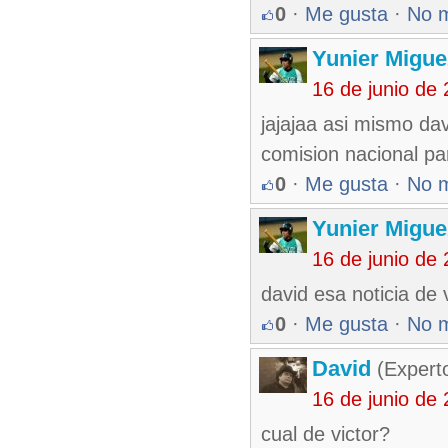
0
·
Me gusta
·
No 
Yunier Migue
16 de junio de
jajajaa asi mismo da
comision nacional par
0
·
Me gusta
·
No 
Yunier Migue
16 de junio de
david esa noticia de v
0
·
Me gusta
·
No 
David
(Expert
16 de junio de
cual de victor?