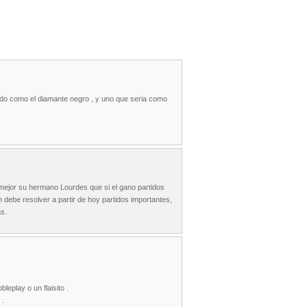
do como el diamante negro , y uno que seria como
a mejor su hermano Lourdes que si el gano partidos
 debe resolver a partir de hoy partidos importantes,
as.
eplay o un flaisito .
 .