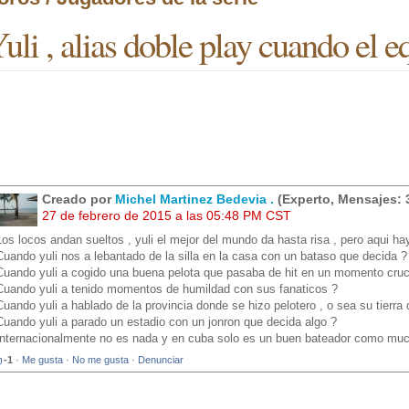
uli , alias doble play cuando el eq
Creado por
Michel Martinez Bedevia .
(Experto, Mensajes: 
27 de febrero de 2015 a las 05:48 PM CST
Los locos andan sueltos , yuli el mejor del mundo da hasta risa , pero aqui h
Cuando yuli nos a lebantado de la silla en la casa con un bataso que decida ?
Cuando yuli a cogido una buena pelota que pasaba de hit en un momento cruc
Cuando yuli a tenido momentos de humildad con sus fanaticos ?
Cuando yuli a hablado de la provincia donde se hizo pelotero , o sea su tierra 
Cuando yuli a parado un estadio con un jonron que decida algo ?
Internacionalmente no es nada y en cuba solo es un buen bateador como muc
-1
·
Me gusta
·
No me gusta
·
Denunciar