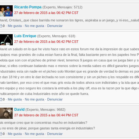
Ricardo Pompa
(Experto, Mensajes: 5712)
27 de febrero de 2015 a las 06:42 PM CST
avid, Ortolani,,,que clase barrida me sonaron los tigres, aspiraba a un juego,,y ni eso,,,salu
0
·
Me gusta
·
No me gusta
·
Denunciar
Luis Enrique
(Experto, Mensajes: 618)
27 de febrero de 2015 a las 06:42 PM CST
David un saludo en lo que he visto hace rato en estos forum me da la impresion de que sab
quipos mas grandes de cuba estan fuera de la final, falta bastante pero en los papeles hno P
elota que son con el picheo de primer nivel, tenemos 9 juegos en casa que se juega bien y s
inar, si ellos continuan batiando mas o menos sobre la media sabes es dificil ganarles juegos 
ndustriales esta sin nadie en el picheo solo Montiet que es grande de verdad lo demas es po
e dan 18 hit y en otro le dan lechada no son consistente y sin un picheo q los respalde es di
alo tambien, por eso creo el que mas gris esta de todos ahora son indistriales y la isla que 
tro equipo y eso seguro les costara la entrada a los play off, esa es la razon por la que dig
multicampeon de cuba Industriales este año se quede fuera.
0
·
Me gusta
·
No me gusta
·
Denunciar
David
(Experto, Mensajes: 9682)
27 de febrero de 2015 a las 06:44 PM CST
uis enrique creo que te concentras mucho en industriales?
u no eres de pinar, porque gastas tanta energia en industriales?
0
·
Me gusta
·
No me gusta
·
Denunciar