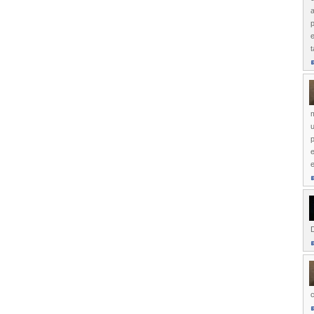
a
p
e
t
m
p
e
D
c