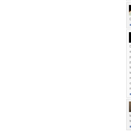
D
e
p
p
I
t
m
o
l
t