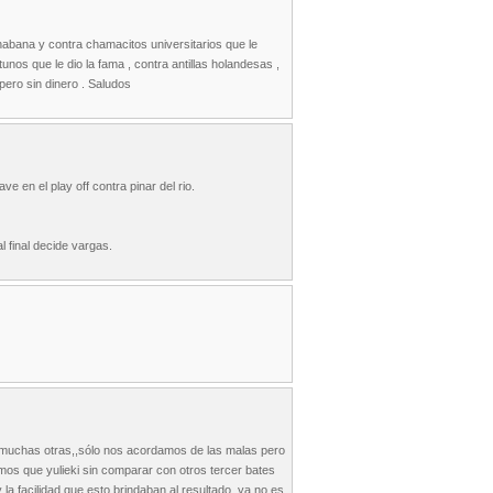
habana y contra chamacitos universitarios que le
nos que le dio la fama , contra antillas holandesas ,
pero sin dinero . Saludos
e en el play off contra pinar del rio.
 final decide vargas.
 y muchas otras,,sólo nos acordamos de las malas pero
emos que yulieki sin comparar con otros tercer bates
a facilidad que esto brindaban al resultado,,ya no es