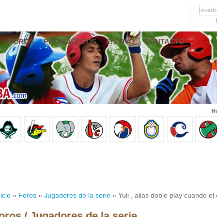
usuario
FOROS
PRONÓSTICOS
EN VIVO
CONTACTO
Ho
icio
»
Foros
»
Jugadores de la serie
» Yuli , alias doble play cuando el 
oros / Jugadores de la serie