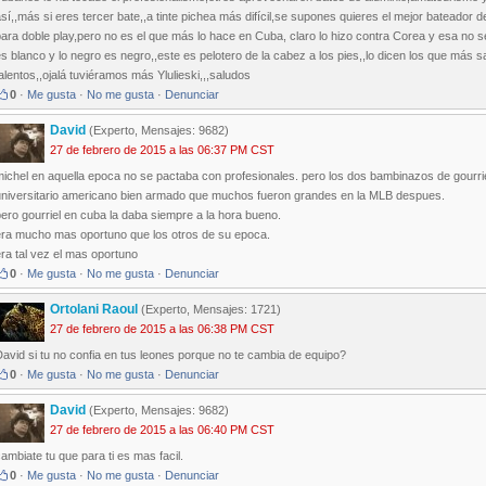
sí,,más si eres tercer bate,,a tinte pichea más difícil,se supones quieres el mejor bateador 
ara doble play,pero no es el que más lo hace en Cuba, claro lo hizo contra Corea y esa no s
s blanco y lo negro es negro,,este es pelotero de la cabez a los pies,,lo dicen los que más
alentos,,ojalá tuviéramos más Ylulieski,,,saludos
0
·
Me gusta
·
No me gusta
·
Denunciar
David
(Experto, Mensajes: 9682)
27 de febrero de 2015 a las 06:37 PM CST
ichel en aquella epoca no se pactaba con profesionales. pero los dos bambinazos de gourrie
universitario americano bien armado que muchos fueron grandes en la MLB despues.
ero gourriel en cuba la daba siempre a la hora bueno.
era mucho mas oportuno que los otros de su epoca.
ra tal vez el mas oportuno
0
·
Me gusta
·
No me gusta
·
Denunciar
Ortolani Raoul
(Experto, Mensajes: 1721)
27 de febrero de 2015 a las 06:38 PM CST
avid si tu no confia en tus leones porque no te cambia de equipo?
0
·
Me gusta
·
No me gusta
·
Denunciar
David
(Experto, Mensajes: 9682)
27 de febrero de 2015 a las 06:40 PM CST
ambiate tu que para ti es mas facil.
0
·
Me gusta
·
No me gusta
·
Denunciar