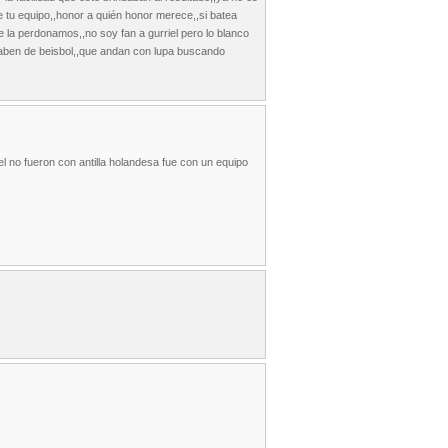
de tu equipo,,honor a quién honor merece,,si batea
e la perdonamos,,no soy fan a gurriel pero lo blanco
 saben de beisbol,,que andan con lupa buscando
l no fueron con antilla holandesa fue con un equipo