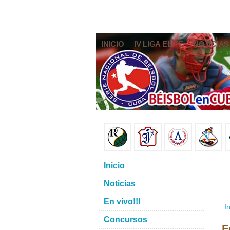
INICIO
IV LIGA ELITE
NOTICIAS
Inicio
Noticias
En vivo!!!
In
Concursos
F