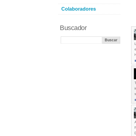
Colaboradores
Buscador
e
H
T
i
s
A
P
D