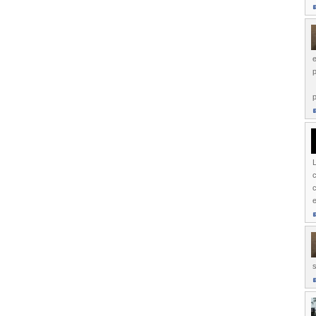
e
p
p
c
c
e
s