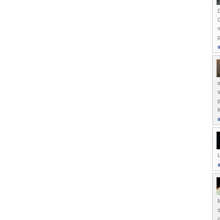
D
C
m
p
e
s
l
L
M
q
c