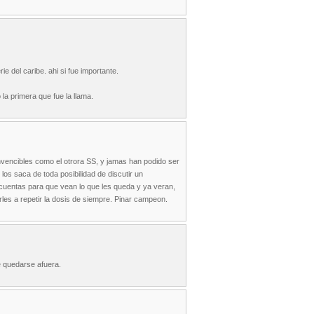
e del caribe. ahi si fue importante.
la primera que fue la llama.
vencibles como el otrora SS, y jamas han podido ser
os saca de toda posibilidad de discutir un
 cuentas para que vean lo que les queda y ya veran,
rles a repetir la dosis de siempre. Pinar campeon.
e quedarse afuera.