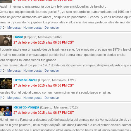
avid mi hermano una pregunta que tu y felix son enciclopedias de beisbol .
ontra que equipo decidio lourdes gurriel ? , yo solo recuerdo los panamericaos del 1991 en 
etio un jonrron al mancito Jim Abbot , despues de poncharse 2 veces , y esos batasos opurtu
anama , y cuando no jugaban los profeionales y ellos eran los mas profecionales del mundo 
0
·
Me gusta
·
No me gusta
·
Denunciar
David
(Experto, Mensajes: 9682)
27 de febrero de 2015 a las 06:35 PM CST
l gourriel padre era un salado desde la primera serie. fue el novato creo que en 1978 y fue clav
i mal no recuerdo el empato aquel partido final contra pinar, que despues lo decide cheito.
pero despues muchas veces fue grande.
o mas famoso de el fue parma 1987 donde decidio primero y empato despues el partido que al
0
·
Me gusta
·
No me gusta
·
Denunciar
Ortolani Raoul
(Experto, Mensajes: 1721)
27 de febrero de 2015 a las 06:36 PM CST
ourdes Gurriel dejo al campo con un honron pinar en el segudo juego en pinar.
0
·
Me gusta
·
No me gusta
·
Denunciar
Ricardo Pompa
(Experto, Mensajes: 5712)
27 de febrero de 2015 a las 06:37 PM CST
ichel,,,contra Panamá la desapareció del estadio,la del empate contra Venezuela la dio el,
ue es u gran pelotero , de lo mejor del país,,sin duda,Panamá fue en el primer clásico,,sum
ubanos le ha tocado el profesionalismo,otros aprovecharon bates de aluminio,amateurismo y l