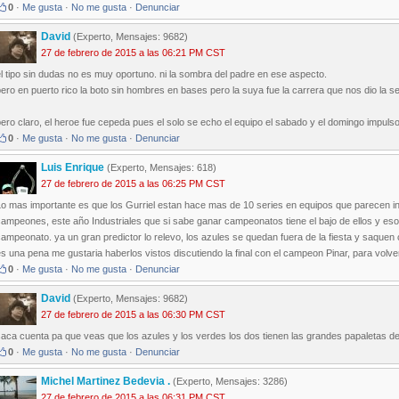
0
·
Me gusta
·
No me gusta
·
Denunciar
David
(Experto, Mensajes: 9682)
27 de febrero de 2015 a las 06:21 PM CST
l tipo sin dudas no es muy oportuno. ni la sombra del padre en ese aspecto.
ero en puerto rico la boto sin hombres en bases pero la suya fue la carrera que nos dio la seri
ero claro, el heroe fue cepeda pues el solo se echo el equipo el sabado y el domingo impulso 
0
·
Me gusta
·
No me gusta
·
Denunciar
Luis Enrique
(Experto, Mensajes: 618)
27 de febrero de 2015 a las 06:25 PM CST
Lo mas importante es que los Gurriel estan hace mas de 10 series en equipos que parecen in
ampeones, este año Industriales que si sabe ganar campeonatos tiene el bajo de ellos y eso l
ampeonato. ya un gran predictor lo relevo, los azules se quedan fuera de la fiesta y saquen
s una pena me gustaria haberlos vistos discutiendo la final con el campeon Pinar, para volve
0
·
Me gusta
·
No me gusta
·
Denunciar
David
(Experto, Mensajes: 9682)
27 de febrero de 2015 a las 06:30 PM CST
aca cuenta pa que veas que los azules y los verdes los dos tienen las grandes papaletas d
0
·
Me gusta
·
No me gusta
·
Denunciar
Michel Martinez Bedevia .
(Experto, Mensajes: 3286)
27 de febrero de 2015 a las 06:31 PM CST