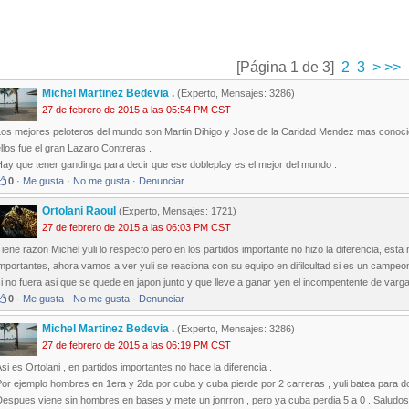
[Página 1 de 3]
2
3
>
>>
Michel Martinez Bedevia .
(Experto, Mensajes: 3286)
27 de febrero de 2015 a las 05:54 PM CST
Los mejores peloteros del mundo son Martin Dihigo y Jose de la Caridad Mendez mas conoci
llos fue el gran Lazaro Contreras .
ay que tener gandinga para decir que ese dobleplay es el mejor del mundo .
0
·
Me gusta
·
No me gusta
·
Denunciar
Ortolani Raoul
(Experto, Mensajes: 1721)
27 de febrero de 2015 a las 06:03 PM CST
iene razon Michel yuli lo respecto pero en los partidos importante no hizo la diferencia, est
mportantes, ahora vamos a ver yuli se reaciona con su equipo en difilcultad si es un campeon
i no fuera asi que se quede en japon junto y que lleve a ganar yen el incompentente de varg
0
·
Me gusta
·
No me gusta
·
Denunciar
Michel Martinez Bedevia .
(Experto, Mensajes: 3286)
27 de febrero de 2015 a las 06:19 PM CST
si es Ortolani , en partidos importantes no hace la diferencia .
or ejemplo hombres en 1era y 2da por cuba y cuba pierde por 2 carreras , yuli batea para dobl
espues viene sin hombres en bases y mete un jonrron , pero ya cuba perdia 5 a 0 . Saludos