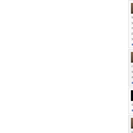
t
y
m
p
y
r
s
a
d
t