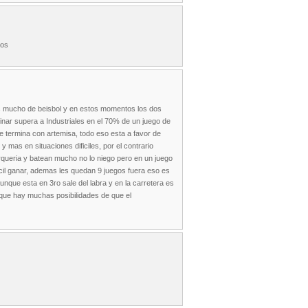
dos
es mucho de beisbol y en estos momentos los dos
inar supera a Industriales en el 70% de un juego de
e termina con artemisa, todo eso esta a favor de
y mas en situaciones dificiles, por el contrario
rqueria y batean mucho no lo niego pero en un juego
ficil ganar, ademas les quedan 9 juegos fuera eso es
aunque esta en 3ro sale del labra y en la carretera es
o que hay muchas posibilidades de que el