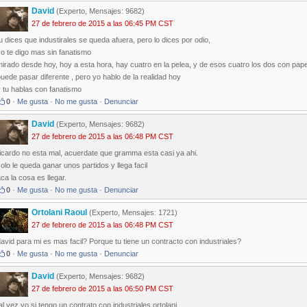
David
(Experto, Mensajes: 9682)
27 de febrero de 2015 a las 06:45 PM CST
u dices que industirales se queda afuera, pero lo dices por odio,
o te digo mas sin fanatismo
irado desde hoy, hoy a esta hora, hay cuatro en la pelea, y de esos cuatro los dos con pape
uede pasar diferente , pero yo hablo de la realidad hoy
 tu hablas con fanatismo
0
·
Me gusta
·
No me gusta
·
Denunciar
David
(Experto, Mensajes: 9682)
27 de febrero de 2015 a las 06:48 PM CST
icardo no esta mal, acuerdate que gramma esta casi ya ahi.
olo le queda ganar unos partidos y llega facil
ca la cosa es llegar.
0
·
Me gusta
·
No me gusta
·
Denunciar
Ortolani Raoul
(Experto, Mensajes: 1721)
27 de febrero de 2015 a las 06:48 PM CST
avid para mi es mas facil? Porque tu tiene un contracto con industriales?
0
·
Me gusta
·
No me gusta
·
Denunciar
David
(Experto, Mensajes: 9682)
27 de febrero de 2015 a las 06:50 PM CST
al vez yo si tengo un contrato con industriales ortolani.