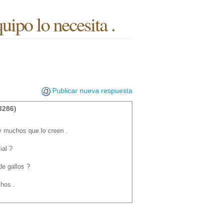
uipo lo necesita .
Publicar nueva respuesta
3286)
ay muchos que lo creen .
ial ?
de gallos ?
hos .