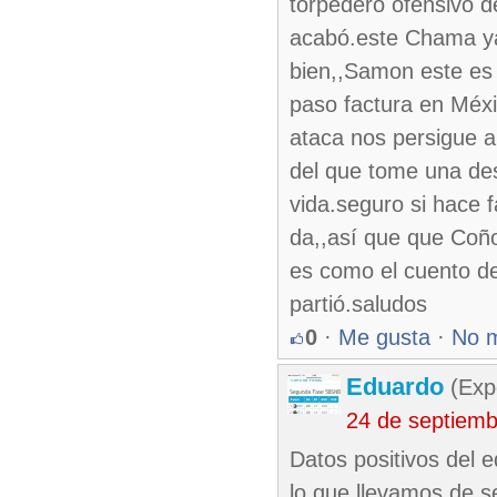
torpedero ofensivo d
acabó.este Chama ya 
bien,,Samon este es
paso factura en Méxi
ataca nos persigue a
del que tome una des
vida.seguro si hace f
da,,así que que Coñ
es como el cuento de
partió.saludos
0
·
Me gusta
·
No 
Eduardo
(Exp
24 de septiem
Datos positivos del e
lo que llevamos de se