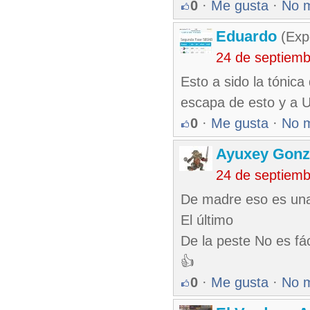
0
·
Me gusta
·
No 
Eduardo
(Exp
24 de septiem
Esto a sido la tónica
escapa de esto y a U
0
·
Me gusta
·
No 
Ayuxey Gonz
24 de septiem
De madre eso es una
El último
De la peste No es fác
👍
0
·
Me gusta
·
No 