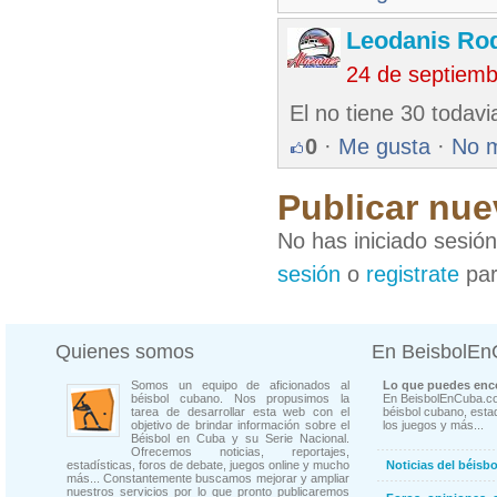
Leodanis Rod
24 de septiem
El no tiene 30 todavi
0
·
Me gusta
·
No 
Publicar nue
No has iniciado sesió
sesión
o
registrate
par
Quienes somos
En BeisbolE
Somos un equipo de aficionados al
Lo que puedes enco
béisbol cubano. Nos propusimos la
En BeisbolEnCuba.co
tarea de desarrollar esta web con el
béisbol cubano, estad
objetivo de brindar información sobre el
los juegos y más...
Béisbol en Cuba y su Serie Nacional.
Ofrecemos noticias, reportajes,
estadísticas, foros de debate, juegos online y mucho
Noticias del béisb
más... Constantemente buscamos mejorar y ampliar
nuestros servicios por lo que pronto publicaremos