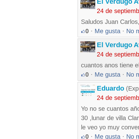
El Verdugo 
24 de septiem
Saludos Juan Carlos,
0
·
Me gusta
·
No 
El Verdugo 
24 de septiem
cuantos anos tiene e
0
·
Me gusta
·
No 
Eduardo
(Exp
24 de septiem
Yo no se cuantos año
30 ,lunar de villa Cl
le veo yo muy conve
0
·
Me gusta
·
No 