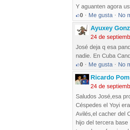
Y aguanten agora ust
0
·
Me gusta
·
No 
Ayuxey Gonz
24 de septiem
José deja q esa pand
nadie. En Cuba Cand
0
·
Me gusta
·
No 
Ricardo Pom
24 de septiem
Saludos José,esa pr
Céspedes el Yoyi era
Avilés,el cacher del
hijo del tercera base