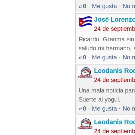
0
·
Me gusta
·
No 
José Lorenzo
24 de septiem
Ricardo, Granma sin e
saludo mi hermano, a
0
·
Me gusta
·
No 
Leodanis Rod
24 de septiem
Una mala noticia par
Suerte al yogui.
0
·
Me gusta
·
No 
Leodanis Rod
24 de septiem