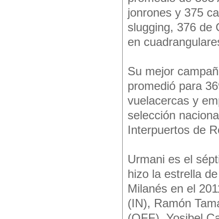
jonrones y 375 c
slugging, 376 de 
en cuadrangulares
Su mejor campaña
promedió para 369
vuelacercas y emp
selección naciona
Interpuertos de 
Urmani es el sép
hizo la estrella 
Milanés en el 201
(IN), Ramón Tam
(OFF), Yosibel C