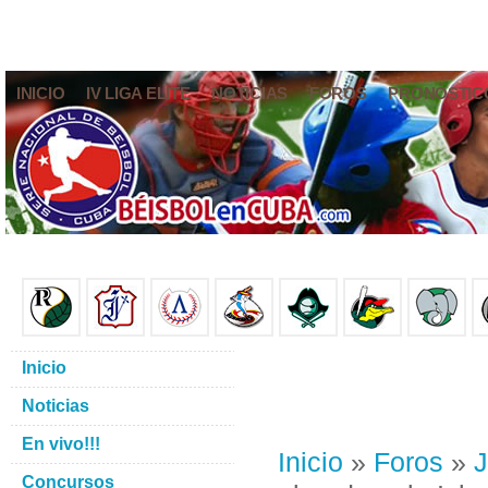
INICIO
IV LIGA ELITE
NOTICIAS
FOROS
PRONÓSTIC
Inicio
Noticias
En vivo!!!
Inicio
»
Foros
»
J
Concursos