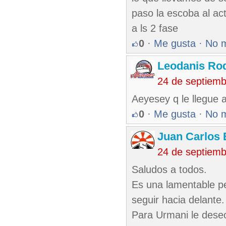
paso la escoba al ac
a ls 2 fase
0
·
Me gusta
·
No 
Leodanis Rod
24 de septiem
Aeyesey q le llegue 
0
·
Me gusta
·
No 
Juan Carlos 
24 de septiem
Saludos a todos.
Es una lamentable p
seguir hacia delante.
Para Urmani le dese