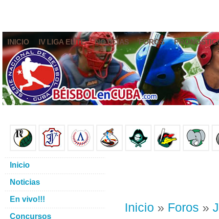
INICIO
IV LIGA ELITE
NOTICIAS
FOROS
PRONÓSTIC
Inicio
Noticias
En vivo!!!
Inicio
»
Foros
»
J
Concursos