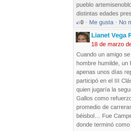
pueblo artemisenobl
distintas edades pres
0
·
Me gusta
·
No 
Lianet Vega 
18 de marzo d
Cuando un amigo se 
hombre humilde, un 
apenas unos días re
participó en el III 
quien jugaría la segu
Gallos como refuerz
promedio de carreras
béisbol… Fue Campeó
donde terminó como 