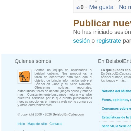
0
·
Me gusta
·
No 
Publicar nue
No has iniciado sesió
sesión
o
registrate
par
Quienes somos
En BeisbolE
Somos un equipo de aficionados al
Lo que puedes enco
béisbol cubano. Nos propusimos la
En BeisbolEnCuba.co
tarea de desarrollar esta web con el
béisbol cubano, estad
objetivo de brindar información sobre el
los juegos y más...
Béisbol en Cuba y su Serie Nacional.
Ofrecemos noticias, reportajes,
estadísticas, foros de debate, juegos online y mucho
Noticias del béisb
más... Constantemente buscamos mejorar y ampliar
nuestros servicios por lo que pronto publicaremos
Foros, opiniones, 
nuevas secciones en nuestra web como concursos
y otros entretenimientos.
Concursos sobre e
© copyright 2009 - 2026
BeisbolEnCuba.com
Estadísticas de la 
Inicio
|
Mapa del sitio
|
Contacto
Serie 50, la Serie d