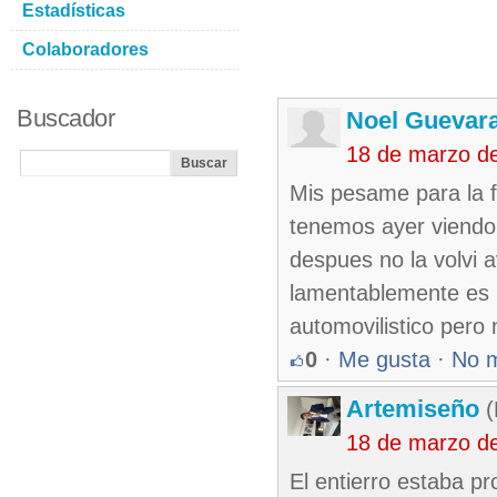
Estadísticas
Colaboradores
Buscador
Noel Guevar
18 de marzo d
Mis pesame para la f
tenemos ayer viendo e
despues no la volvi 
lamentablemente es r
automovilistico per
0
·
Me gusta
·
No 
Artemiseño
(
18 de marzo d
El entierro estaba p