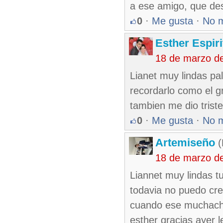
a ese amigo, que d
0
·
Me gusta
·
No 
Esther Espir
18 de marzo d
Lianet muy lindas pa
recordarlo como el g
tambien me dio triste
0
·
Me gusta
·
No 
Artemiseño
(
18 de marzo d
Liannet muy lindas t
todavia no puedo cre
cuando ese muchacho 
esther gracias ayer l