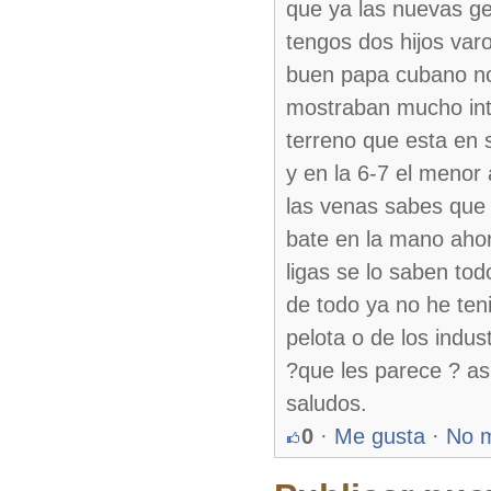
que ya las nuevas ge
tengos dos hijos va
buen papa cubano no 
mostraban mucho inter
terreno que esta en 
y en la 6-7 el menor a
las venas sabes que
bate en la mano ahor
ligas se lo saben tod
de todo ya no he te
pelota o de los indus
?que les parece ? asi
saludos.
0
·
Me gusta
·
No 