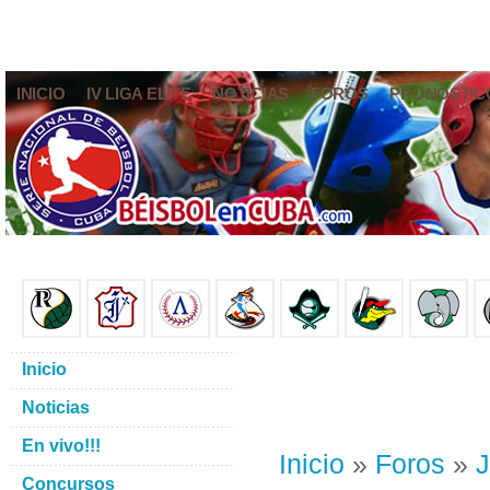
INICIO
IV LIGA ELITE
NOTICIAS
FOROS
PRONÓSTIC
Inicio
Noticias
En vivo!!!
Inicio
»
Foros
»
J
Concursos