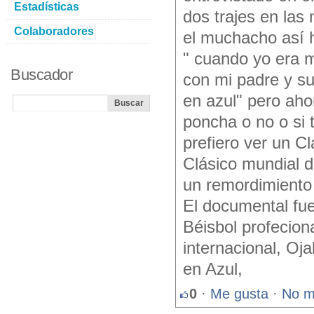
Estadísticas
dos trajes en las 
Colaboradores
el muchacho así 
" cuando yo era m
Buscador
con mi padre y su
en azul" pero aho
poncha o no o si 
prefiero ver un C
Clásico mundial d
un remordimiento c
El documental fue
Béisbol profecion
internacional, Oj
en Azul,
0
·
Me gusta
·
No m