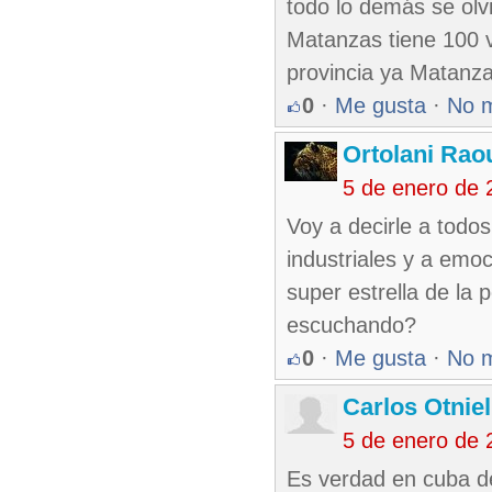
todo lo demás se olvi
Matanzas tiene 100 
provincia ya Matanzas
0
·
Me gusta
·
No 
Ortolani Rao
5 de enero de 
Voy a decirle a todos
industriales y a em
super estrella de l
escuchando?
0
·
Me gusta
·
No 
Carlos Otnie
5 de enero de 
Es verdad en cuba d