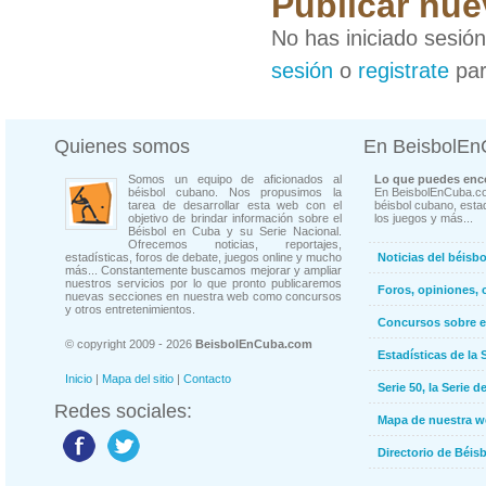
Publicar nue
No has iniciado sesió
sesión
o
registrate
par
Quienes somos
En BeisbolE
Somos un equipo de aficionados al
Lo que puedes enco
béisbol cubano. Nos propusimos la
En BeisbolEnCuba.co
tarea de desarrollar esta web con el
béisbol cubano, estad
objetivo de brindar información sobre el
los juegos y más...
Béisbol en Cuba y su Serie Nacional.
Ofrecemos noticias, reportajes,
estadísticas, foros de debate, juegos online y mucho
Noticias del béisb
más... Constantemente buscamos mejorar y ampliar
nuestros servicios por lo que pronto publicaremos
Foros, opiniones, 
nuevas secciones en nuestra web como concursos
y otros entretenimientos.
Concursos sobre e
© copyright 2009 - 2026
BeisbolEnCuba.com
Estadísticas de la 
Inicio
|
Mapa del sitio
|
Contacto
Serie 50, la Serie d
Redes sociales:
Mapa de nuestra 
Directorio de Béi