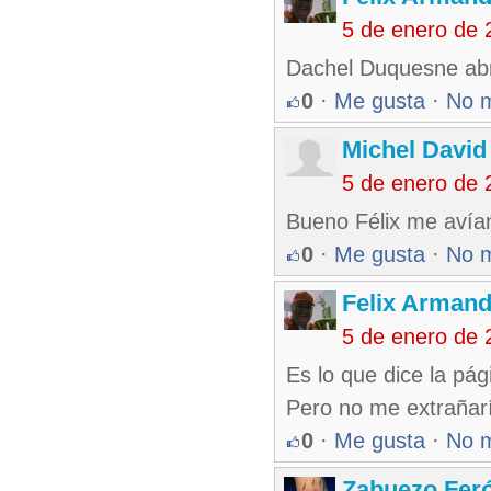
5 de enero de 
Dachel Duquesne abr
0
·
Me gusta
·
No 
Michel David
5 de enero de 
Bueno Félix me avían
0
·
Me gusta
·
No 
Felix Armand
5 de enero de 
Es lo que dice la pág
Pero no me extrañarí
0
·
Me gusta
·
No 
Zabuezo Fer