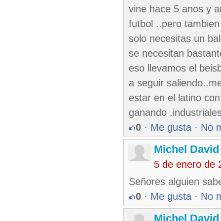
vine hace 5 anos y a
futbol ..pero tambien
solo necesitas un ba
se necesitan bastant
eso llevamos el beis
a seguir saliendo..m
estar en el latino con
ganando .industrial
0
·
Me gusta
·
No 
Michel David
5 de enero de 
Señores alguien sabe
0
·
Me gusta
·
No 
Michel David