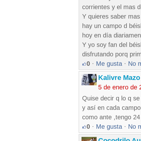
corrientes y el mas d
Y quieres saber mas 
hay un campo d béisb
hoy en día diariament
Y yo soy fan del béi
disfrutando porq pri
0
·
Me gusta
·
No 
Kalivre Maz
5 de enero de 
Quise decir q lo q se
y así en cada campo q
como ante ,tengo 24
0
·
Me gusta
·
No 
Cocodrilo Au