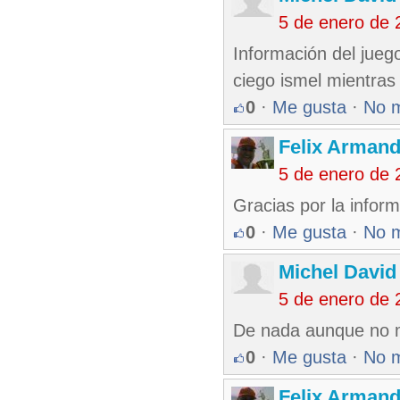
5 de enero de 
Información del jueg
ciego ismel mientras
0
·
Me gusta
·
No 
Felix Armand
5 de enero de 
Gracias por la inform
0
·
Me gusta
·
No 
Michel David
5 de enero de 
De nada aunque no m
0
·
Me gusta
·
No 
Felix Armand