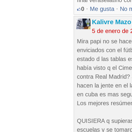
final verásellatino c
0
·
Me gusta
·
No 
Kalivre Maz
5 de enero de 
Mira papi no se hace
enviciados con el fút
estado d las tablas 
había visto q el Cim
contra Real Madrid? 
hacen la jente en el
en cuba es mas segui
Los mejores resúmen
QUISIERA q supieras 
escuelas y se tomar