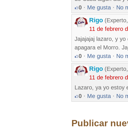
0
·
Me gusta
·
No 
Rigo
(Experto,
11 de febrero 
Jajajajaj lazaro, y y
apagara el Morro. Jaj
0
·
Me gusta
·
No 
Rigo
(Experto,
11 de febrero 
Lazaro, ya yo estoy e
0
·
Me gusta
·
No 
Publicar nue