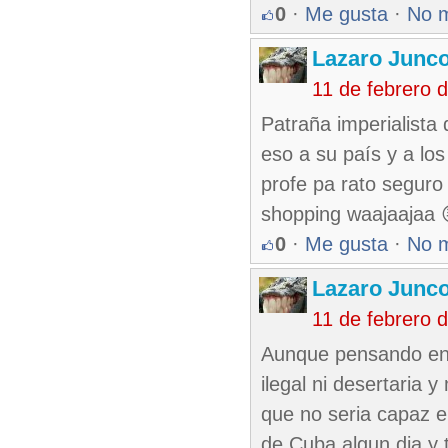
0
·
Me gusta
·
No 
Lazaro Junc
11 de febrero 
Patraña imperialista 
eso a su país y a los
profe pa rato seguro
shopping waajaajaa 
0
·
Me gusta
·
No 
Lazaro Junc
11 de febrero 
Aunque pensando en l
ilegal ni desertaria 
que no seria capaz el
de Cuba algun dia y t