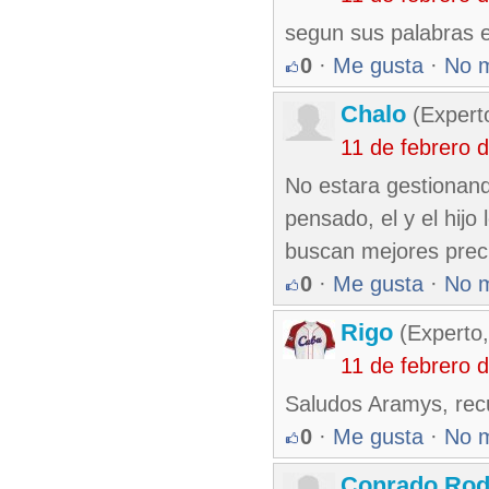
segun sus palabras e
0
·
Me gusta
·
No 
Chalo
(Expert
11 de febrero 
No estara gestionand
pensado, el y el hijo
buscan mejores preci
0
·
Me gusta
·
No 
Rigo
(Experto,
11 de febrero 
Saludos Aramys, recu
0
·
Me gusta
·
No 
Conrado Rod