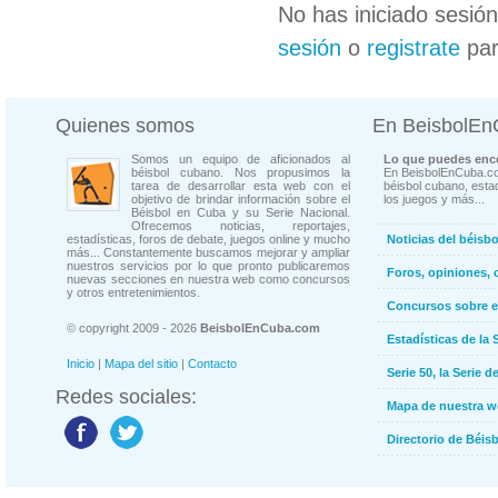
No has iniciado sesió
sesión
o
registrate
par
Quienes somos
En BeisbolE
Somos un equipo de aficionados al
Lo que puedes enco
béisbol cubano. Nos propusimos la
En BeisbolEnCuba.co
tarea de desarrollar esta web con el
béisbol cubano, estad
objetivo de brindar información sobre el
los juegos y más...
Béisbol en Cuba y su Serie Nacional.
Ofrecemos noticias, reportajes,
estadísticas, foros de debate, juegos online y mucho
Noticias del béisb
más... Constantemente buscamos mejorar y ampliar
nuestros servicios por lo que pronto publicaremos
Foros, opiniones, 
nuevas secciones en nuestra web como concursos
y otros entretenimientos.
Concursos sobre e
© copyright 2009 - 2026
BeisbolEnCuba.com
Estadísticas de la 
Inicio
|
Mapa del sitio
|
Contacto
Serie 50, la Serie d
Redes sociales:
Mapa de nuestra 
Directorio de Béi