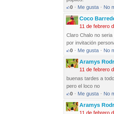
0
·
Me gusta
·
No 
Coco Barred
11 de febrero 
Claro Chalo no seria
por invitación person
0
·
Me gusta
·
No 
Aramys Rodr
11 de febrero 
buenas tardes a todo
pero el loco no
0
·
Me gusta
·
No 
Aramys Rodr
11 de febrero 