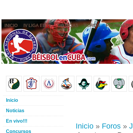
INICIO
IV LIGA ELITE
NOTICIAS
FOROS
PRONÓSTIC
Inicio
Noticias
En vivo!!!
Inicio
»
Foros
»
J
Concursos