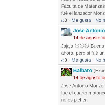
Faculta de Matanzas 
fuè el lanzador Mon
0
·
Me gusta
·
No 
Jose Antonio
14 de agosto 
Jajaja 😄😄😄 Buena
ahora, pero si fuè u
0
·
Me gusta
·
No 
Balbaro
(Expe
14 de agosto 
Jose Antonio Monzón
fue el cuarto matance
no es picher.