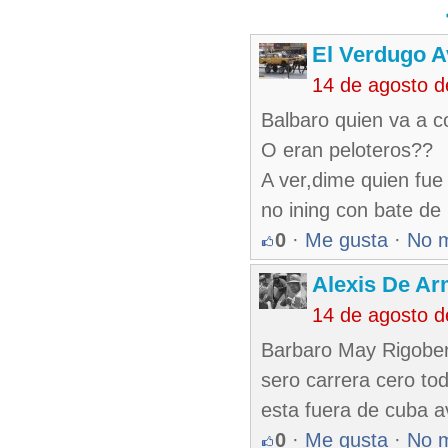
El Verdugo 
14 de agosto 
Balbaro quien va a c
O eran peloteros??
A ver,dime quien fue
no ining con bate de
0
·
Me gusta
·
No 
Alexis De A
14 de agosto 
Barbaro May Rigoberto
sero carrera cero to
esta fuera de cuba a
0
·
Me gusta
·
No 