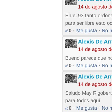
14 de agosto 
En el 93 tanto ordon
para ser libre esto o
0
·
Me gusta
·
No 
Alexis De A
14 de agosto 
Bueno parece que no
0
·
Me gusta
·
No 
Alexis De A
14 de agosto 
Saludo May Rigoberto
para todos aquí
0
·
Me gusta
·
No 