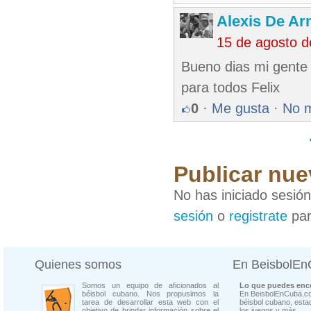
Alexis De A
15 de agosto 
Bueno dias mi gente j
para todos Felix
0
·
Me gusta
·
No 
Publicar nue
No has iniciado sesió
sesión
o
registrate
par
Quienes somos
En BeisbolE
Somos un equipo de aficionados al
Lo que puedes enco
béisbol cubano. Nos propusimos la
En BeisbolEnCuba.co
tarea de desarrollar esta web con el
béisbol cubano, estad
objetivo de brindar información sobre el
los juegos y más...