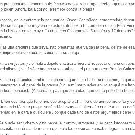
un protagonismo inmodesto (El Show soy yo), y un largo etcétera que poco va
conocen. Ahora, para colmo, arremete contra la prensa.
Anoche, en la conferencia pos partido, Oscar Castañeda, comentarista deporti
¿No crees que fue muy pronto extraer del box a tu cerrador estrella Félix Fuent
en la historia de los play offs tiene con Granma sólo 3 triunfos y 17 derrotas? 
técnico.
“Haz una pregunta que sirva, haz preguntas que valgan la pena, déjate de esa
omnipresente que todo lo condena a su antojo.
Para ser justos ya él había dejado una traza huera al respecto en una entrevi
periodismo (Yo sí sé, cómo no voy a saber, si el primo mío era Ramón Gainza
En esa oportunidad también juzga sin argumento (Todos son buenos, lo que a
menosprecia el papel de la prensa (No, a mí me puedes enjuiciar, qué me imp
un buen periodista (Acuérdate, para que aprendas, que como periodista tienes
¿Entonces, por qué tenemos que aceptarlo al amparo de tiempo pretérito y c
“tremendo técnico porque sacó a Matanzas del infierno” o que “ese es su caráct
verdad en la cara a cualquiera”, porque cada uno de estos argumentos tiene un
Se puede ser soberbio y no perder el control, arrogante y no herir, inmodesto 
necesita una dosis de mesura que solo las personas sensatas logran acumula