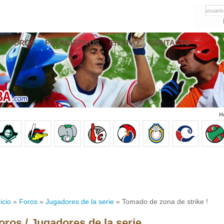
usuario
FOROS
PRONÓSTICOS
EN VIVO
CONTACTO
H
icio
»
Foros
»
Jugadores de la serie
» Tomado de zona de strike !
oros / Jugadores de la serie