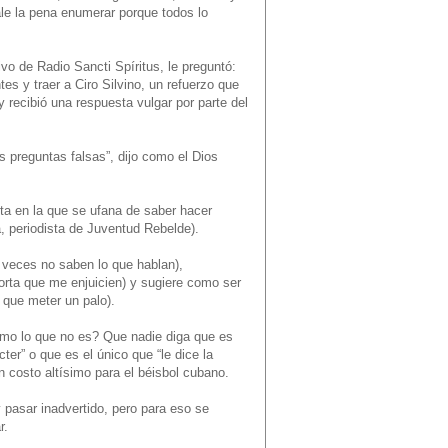
le la pena enumerar porque todos lo
vo de Radio Sancti Spíritus, le preguntó:
es y traer a Ciro Silvino, un refuerzo que
y recibió una respuesta vulgar por parte del
s preguntas falsas”, dijo como el Dios
sta en la que se ufana de saber hacer
, periodista de Juventud Rebelde).
 veces no saben lo que hablan),
orta que me enjuicien) y sugiere como ser
 que meter un palo).
omo lo que no es? Que nadie diga que es
er” o que es el único que “le dice la
 costo altísimo para el béisbol cubano.
y pasar inadvertido, pero para eso se
r.