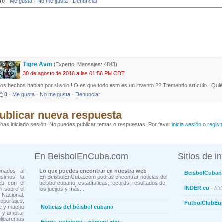
0
·
Me gusta
·
No me gusta
·
Denunciar
Tigre Avm
(Experto, Mensajes: 4843)
30 de agosto de 2016 a las 01:56 PM CDT
os hechos hablan por si solo ! O es que todo esto es un invento ?? Tremendo artículo ! Quié
0
·
Me gusta
·
No me gusta
·
Denunciar
ublicar nueva respuesta
has iniciado sesión. No puedes publicar temas o respuestas. Por favor
inicia sesión
o
regist
En BeisbolEnCuba.com
Sitios de i
onados al
Lo que puedes encontrar en nuestra web
BeisbolCuban
usimos la
En BeisbolEnCuba.com podrás encontrar noticias del
eb con el
béisbol cubano, estadísticas, records, resultados de
- Sit
INDER.cu
n sobre el
los juegos y más...
Nacional.
ortajes,
FutbolClubEu
ne y mucho
Noticias del béisbol cubano
 y ampliar
blicaremos
Foros, opiniones, comentarios...