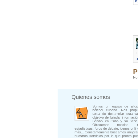
L
P
No 
Quienes somos
Somos un equipo de afici
béisbol cubano. Nos prop
tarea de desarrollar esta w
objetivo de brindar informació
Béisbol en Cuba y su Serie 
Ofrecemos noticias, rep
estadísticas, foros de debate, juegos onli
más... Constantemente buscamos mejorar
nuestros servicios por lo que pronto pu