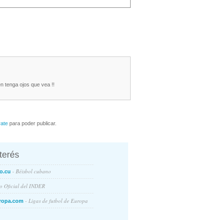
n tenga ojos que vea !!
rate
para poder publicar.
nterés
- Béisbol cubano
o.cu
io Oficial del INDER
- Ligas de futbol de Europa
ropa.com