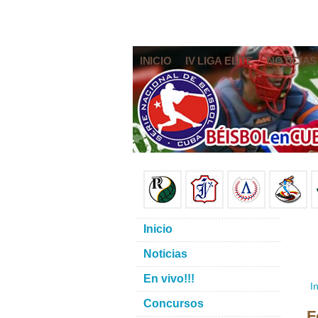
INICIO
IV LIGA ELITE
NOTICIAS
Inicio
Noticias
En vivo!!!
In
Concursos
F