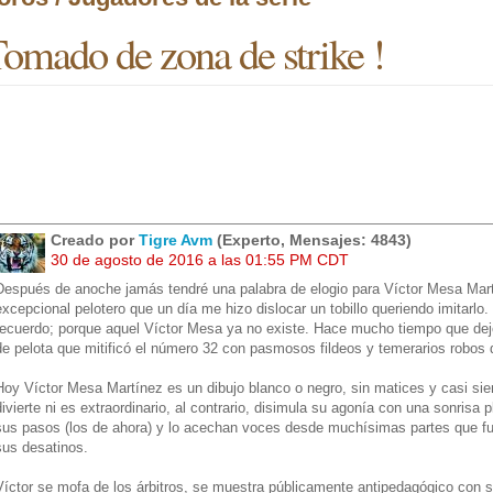
omado de zona de strike !
Creado por
Tigre Avm
(Experto, Mensajes: 4843)
30 de agosto de 2016 a las 01:55 PM CDT
Después de anoche jamás tendré una palabra de elogio para Víctor Mesa Mart
excepcional pelotero que un día me hizo dislocar un tobillo queriendo imitarlo.
recuerdo; porque aquel Víctor Mesa ya no existe. Hace mucho tiempo que dejó 
de pelota que mitificó el número 32 con pasmosos fildeos y temerarios robos 
Hoy Víctor Mesa Martínez es un dibujo blanco o negro, sin matices y casi si
divierte ni es extraordinario, al contrario, disimula su agonía con una sonrisa 
sus pasos (los de ahora) y lo acechan voces desde muchísimas partes que fu
sus desatinos.
Víctor se mofa de los árbitros, se muestra públicamente antipedagógico con s