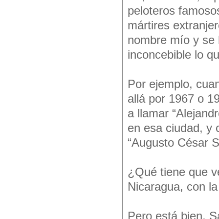
peloteros famosos
mártires extranje
nombre mío y se l
inconcebible lo q
Por ejemplo, cuan
allá por 1967 o 
a llamar “Alejand
en esa ciudad, y 
“Augusto César S
¿Qué tiene que v
Nicaragua, con l
Pero está bien, S