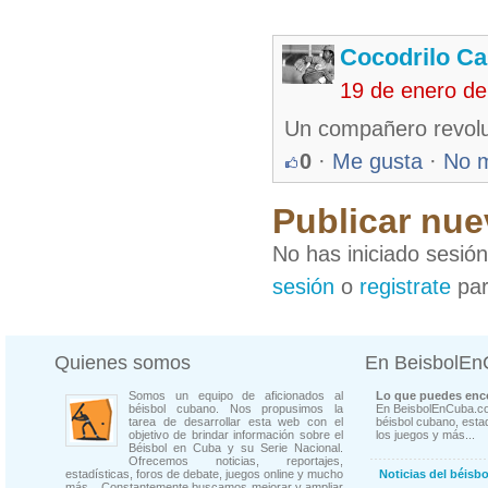
Cocodrilo C
19 de enero d
Un compañero revoluc
0
·
Me gusta
·
No 
Publicar nue
No has iniciado sesió
sesión
o
registrate
par
Quienes somos
En BeisbolE
Somos un equipo de aficionados al
Lo que puedes enco
béisbol cubano. Nos propusimos la
En BeisbolEnCuba.co
tarea de desarrollar esta web con el
béisbol cubano, estad
objetivo de brindar información sobre el
los juegos y más...
Béisbol en Cuba y su Serie Nacional.
Ofrecemos noticias, reportajes,
estadísticas, foros de debate, juegos online y mucho
Noticias del béisb
más... Constantemente buscamos mejorar y ampliar