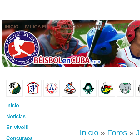
INICIO
IV LIGA ELITE
NOTICIAS
FOROS
PRONÓSTIC
Inicio
Noticias
En vivo!!!
Inicio
»
Foros
»
J
Concursos