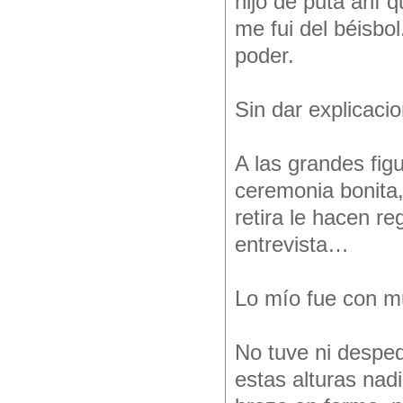
hijo de puta ahí q
me fui del béisbo
poder.
Sin dar explicacio
A las grandes figu
ceremonia bonita,
retira le hacen re
entrevista…
Lo mío fue con mu
No tuve ni desped
estas alturas nad