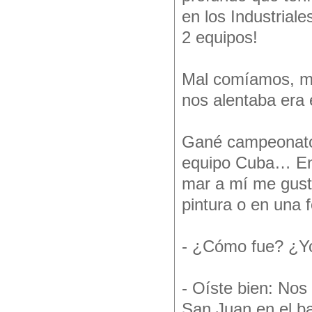
en los Industriale
2 equipos!
Mal comíamos, m
nos alentaba era 
Gané campeonatos 
equipo Cuba… En 
mar a mí me gusta
pintura o en una f
- ¿Cómo fue? ¿Yo
- Oíste bien: No
San Juan en el b