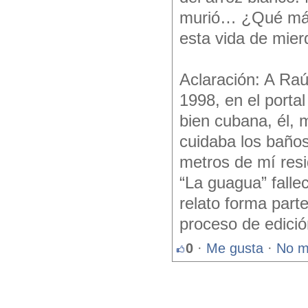
murió… ¿Qué más
esta vida de mier
Aclaración: A Raú
1998, en el porta
bien cubana, él, m
cuidaba los baños
metros de mí resi
“La guagua” falle
relato forma part
proceso de edició
0
·
Me gusta
·
No m