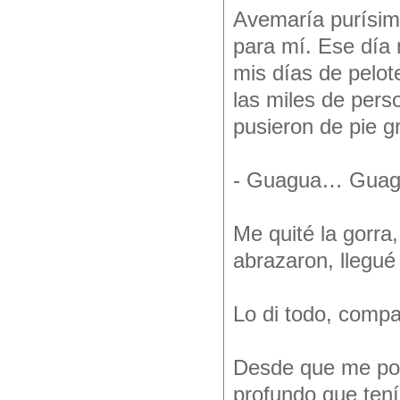
Avemaría purísima
para mí. Ese día 
mis días de pelote
las miles de pers
pusieron de pie g
- Guagua… Gua
Me quité la gorr
abrazaron, llegué
Lo di todo, comp
Desde que me pon
profundo que tení