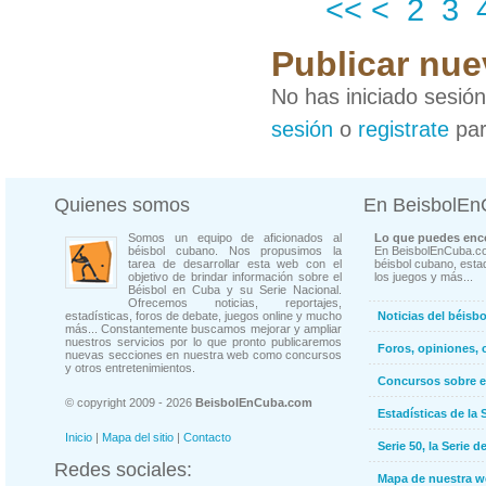
<<
<
2
3
Publicar nue
No has iniciado sesió
sesión
o
registrate
par
Quienes somos
En BeisbolE
Somos un equipo de aficionados al
Lo que puedes enco
béisbol cubano. Nos propusimos la
En BeisbolEnCuba.co
tarea de desarrollar esta web con el
béisbol cubano, estad
objetivo de brindar información sobre el
los juegos y más...
Béisbol en Cuba y su Serie Nacional.
Ofrecemos noticias, reportajes,
estadísticas, foros de debate, juegos online y mucho
Noticias del béisb
más... Constantemente buscamos mejorar y ampliar
nuestros servicios por lo que pronto publicaremos
Foros, opiniones, 
nuevas secciones en nuestra web como concursos
y otros entretenimientos.
Concursos sobre e
© copyright 2009 - 2026
BeisbolEnCuba.com
Estadísticas de la 
Inicio
|
Mapa del sitio
|
Contacto
Serie 50, la Serie d
Redes sociales:
Mapa de nuestra 