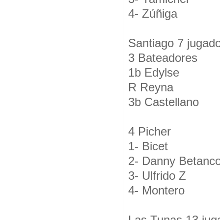
4- Zúñiga
Santiago 7 jugado
3 Bateadores
1b Edylse
R Reyna
3b Castellano
4 Picher
1- Bicet
2- Danny Betanco
3- Ulfrido Z
4- Montero