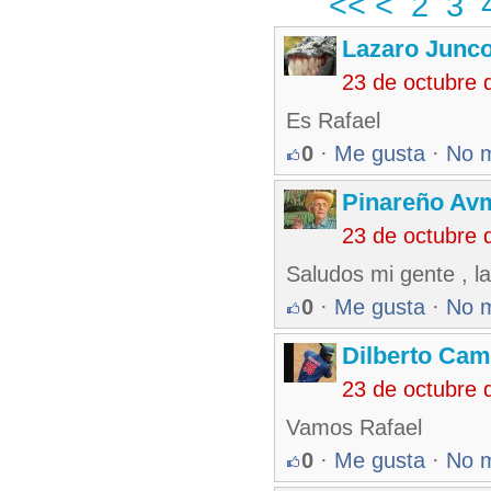
<<
<
2
3
Lazaro Junc
23 de octubre 
Es Rafael
0
·
Me gusta
·
No 
Pinareño Av
23 de octubre 
Saludos mi gente , la
0
·
Me gusta
·
No 
Dilberto Ca
23 de octubre 
Vamos Rafael
0
·
Me gusta
·
No 