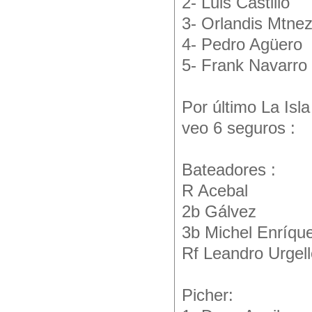
2- Luis Castillo
3- Orlandis Mtne
4- Pedro Agüero
5- Frank Navarro
Por último La Isl
veo 6 seguros :
Bateadores :
R Acebal
2b Gálvez
3b Michel Enríqu
Rf Leandro Urgel
Picher: