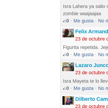
Isra Lahera ya salio 
zombie waajaajaa
0
·
Me gusta
·
No 
Felix Armand
23 de octubre 
Figurita repetida. Jej
0
·
Me gusta
·
No 
Lazaro Junc
23 de octubre 
Isra Mayeta te lo lle
0
·
Me gusta
·
No 
Dilberto Ca
23 de octubre 