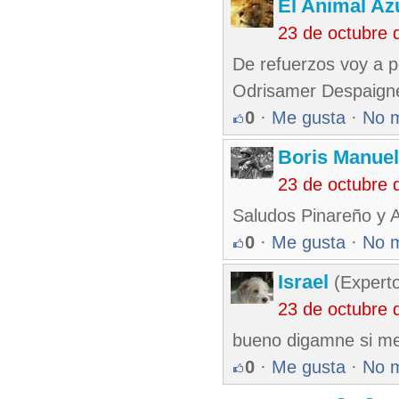
El Animal Az
23 de octubre 
De refuerzos voy a 
Odrisamer Despaigne
0
·
Me gusta
·
No 
Boris Manue
23 de octubre 
Saludos Pinareño y A
0
·
Me gusta
·
No 
Israel
(Experto
23 de octubre 
bueno digamne si me
0
·
Me gusta
·
No 