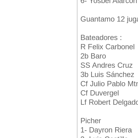
6- Yosbel Alarcón
Guantamo 12 jugad
Bateadores :
R Felix Carbonel
2b Baro
SS Andres Cruz
3b Luis Sánchez
Cf Julio Pablo Mt
Cf Duvergel
Lf Robert Delgad
Picher
1- Dayron Riera