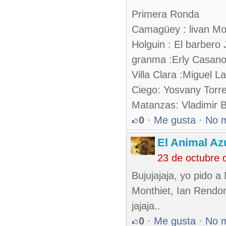
Primera Ronda
Camagüey : livan Mo
Holguin : El barbero
granma :Erly Casan
Villa Clara :Miguel L
Ciego: Yosvany Torr
Matanzas: Vladimir 
0
·
Me gusta
·
No 
El Animal Az
23 de octubre 
Bujujajaja, yo pido a
Monthiet, Ian Rendon
jajaja..
0
·
Me gusta
·
No 