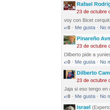
Rafael Rodr
23 de octubre 
voy con Bicet cerqui
0
·
Me gusta
·
No 
Pinareño Av
23 de octubre 
Dilberto pide a yunie
0
·
Me gusta
·
No 
Dilberto Ca
23 de octubre 
Jaja si eso tengo en
0
·
Me gusta
·
No 
Israel
(Experto