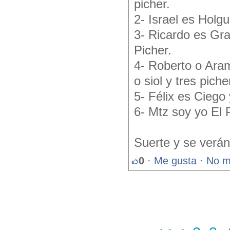
picher.
2- Israel es Holgu
3- Ricardo es Gra
Picher.
4- Roberto o Aram
o siol y tres piche
5- Félix es Ciego 
6- Mtz soy yo El P
Suerte y se verán
0
·
Me gusta
·
No m