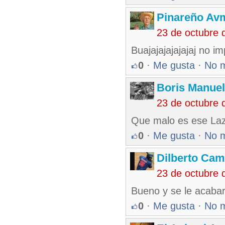
Pinareño Av
23 de octubre 
Buajajajajajajaj no i
0
·
Me gusta
·
No 
Boris Manue
23 de octubre 
Que malo es ese Laza
0
·
Me gusta
·
No 
Dilberto Ca
23 de octubre 
Bueno y se le acabaro
0
·
Me gusta
·
No 