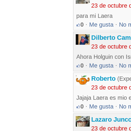
23 de octubre 
para mi Laera
0
·
Me gusta
·
No 
Dilberto Ca
23 de octubre 
Ahora Holguin con Is
0
·
Me gusta
·
No 
Roberto
(Exp
23 de octubre 
Jajaja Laera es mio e
0
·
Me gusta
·
No 
Lazaro Junc
23 de octubre 