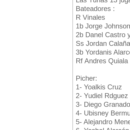
Las Tunas 13 juga
Bateadores :
R Vinales
1b Jorge Johnso
2b Danel Castro 
Ss Jordan Calañ
3b Yordanis Alar
Rf Andres Quiala
Picher:
1- Yoalkis Cruz
2- Yudiel Rdguez
3- Diego Granad
4- Ubisney Berm
5- Alejandro Men