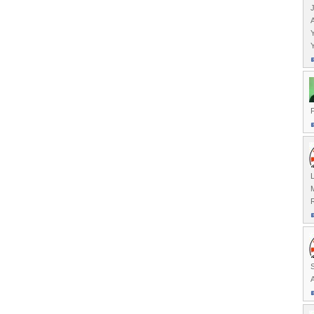
Y
F
L
M
R
S