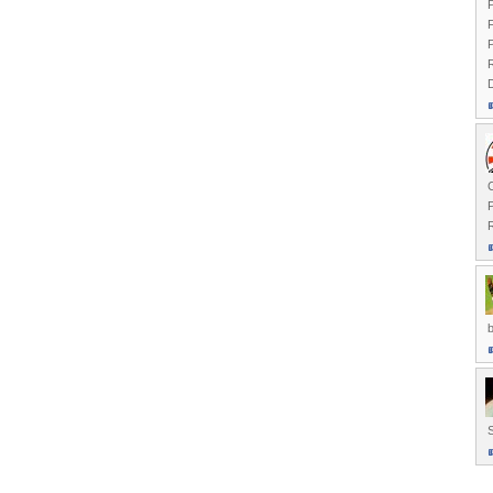
P
F
P
P
b