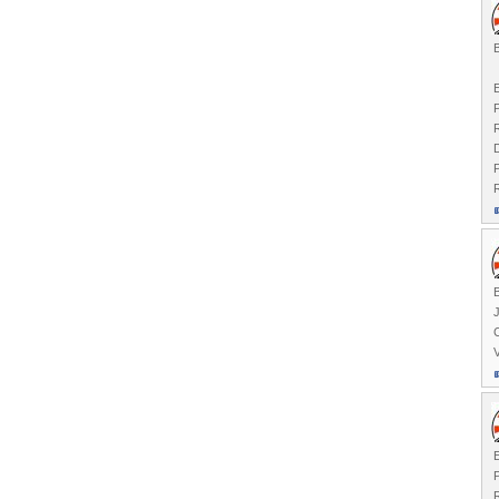
E
P
C
V