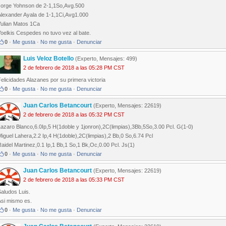
Jorge Yohnson de 2-1,1So,Avg.500
Alexander Ayala de 1-1,1Ci,Avg1.000
Yulian Matos 1Ca
oelkis Cespedes no tuvo vez al bate.
0
·
Me gusta
·
No me gusta
·
Denunciar
Luis Veloz Botello
(Experto, Mensajes: 499)
2 de febrero de 2018 a las 05:28 PM CST
elicidades Alazanes por su primera victoria
0
·
Me gusta
·
No me gusta
·
Denunciar
Juan Carlos Betancourt
(Experto, Mensajes: 22619)
2 de febrero de 2018 a las 05:32 PM CST
azaro Blanco,6.0Ip,5 H(1doble y 1jonron),2C(limpias),3Bb,5So,3.00 Pcl. G(1-0)
iguel Lahera,2.2 Ip,4 H(1doble),2C(limpias),2 Bb,0 So,6.74 Pcl
aidel Martinez,0.1 Ip,1 Bb,1 So,1 Bk,Oc,0.00 Pcl. Js(1)
0
·
Me gusta
·
No me gusta
·
Denunciar
Juan Carlos Betancourt
(Experto, Mensajes: 22619)
2 de febrero de 2018 a las 05:33 PM CST
aludos Luis.
Asi mismo es.
0
·
Me gusta
·
No me gusta
·
Denunciar