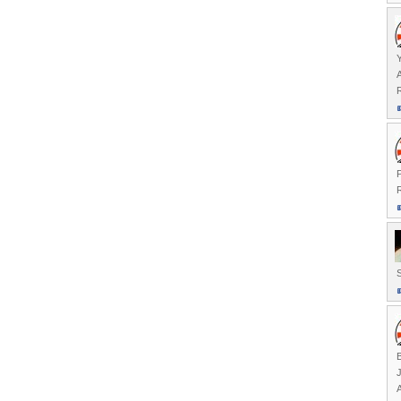
Y
A
R