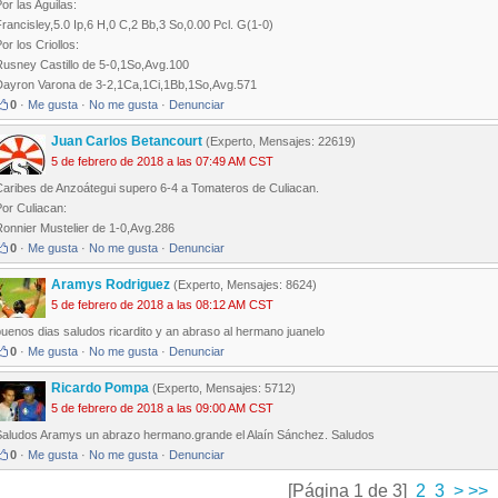
or las Aguilas:
rancisley,5.0 Ip,6 H,0 C,2 Bb,3 So,0.00 Pcl. G(1-0)
or los Criollos:
Rusney Castillo de 5-0,1So,Avg.100
Dayron Varona de 3-2,1Ca,1Ci,1Bb,1So,Avg.571
0
·
Me gusta
·
No me gusta
·
Denunciar
Juan Carlos Betancourt
(Experto, Mensajes: 22619)
5 de febrero de 2018 a las 07:49 AM CST
Caribes de Anzoátegui supero 6-4 a Tomateros de Culiacan.
or Culiacan:
Ronnier Mustelier de 1-0,Avg.286
0
·
Me gusta
·
No me gusta
·
Denunciar
Aramys Rodriguez
(Experto, Mensajes: 8624)
5 de febrero de 2018 a las 08:12 AM CST
uenos dias saludos ricardito y an abraso al hermano juanelo
0
·
Me gusta
·
No me gusta
·
Denunciar
Ricardo Pompa
(Experto, Mensajes: 5712)
5 de febrero de 2018 a las 09:00 AM CST
Saludos Aramys un abrazo hermano.grande el Alaín Sánchez. Saludos
0
·
Me gusta
·
No me gusta
·
Denunciar
[Página 1 de 3]
2
3
>
>>