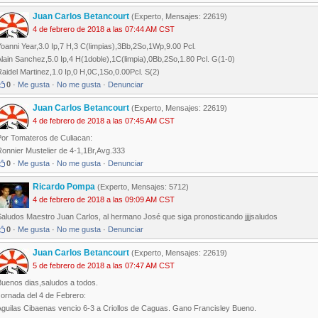
Juan Carlos Betancourt
(Experto, Mensajes: 22619)
4 de febrero de 2018 a las 07:44 AM CST
oanni Year,3.0 Ip,7 H,3 C(limpias),3Bb,2So,1Wp,9.00 Pcl.
lain Sanchez,5.0 Ip,4 H(1doble),1C(limpia),0Bb,2So,1.80 Pcl. G(1-0)
aidel Martinez,1.0 Ip,0 H,0C,1So,0.00Pcl. S(2)
0
·
Me gusta
·
No me gusta
·
Denunciar
Juan Carlos Betancourt
(Experto, Mensajes: 22619)
4 de febrero de 2018 a las 07:45 AM CST
Por Tomateros de Culiacan:
Ronnier Mustelier de 4-1,1Br,Avg.333
0
·
Me gusta
·
No me gusta
·
Denunciar
Ricardo Pompa
(Experto, Mensajes: 5712)
4 de febrero de 2018 a las 09:09 AM CST
Saludos Maestro Juan Carlos, al hermano José que siga pronosticando jjjjsaludos
0
·
Me gusta
·
No me gusta
·
Denunciar
Juan Carlos Betancourt
(Experto, Mensajes: 22619)
5 de febrero de 2018 a las 07:47 AM CST
Buenos dias,saludos a todos.
Jornada del 4 de Febrero:
Aguilas Cibaenas vencio 6-3 a Criollos de Caguas. Gano Francisley Bueno.