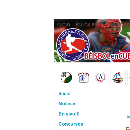
INICIO
IV LIGA ELITE
NOTICIAS
Inicio
Noticias
En vivo!!!
In
Concursos
F