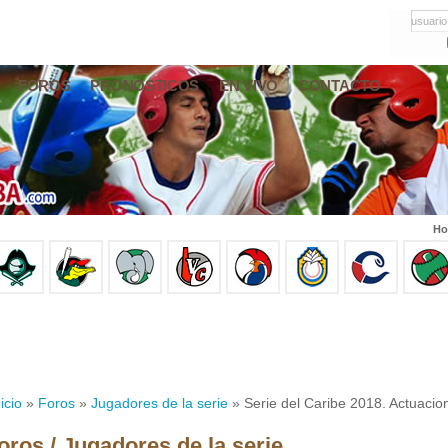
usuario
FOROS
PRONÓSTICOS
EN VIVO
CONTACTO
Ho
icio
»
Foros
»
Jugadores de la serie
» Serie del Caribe 2018. Actuacio
oros / Jugadores de la serie