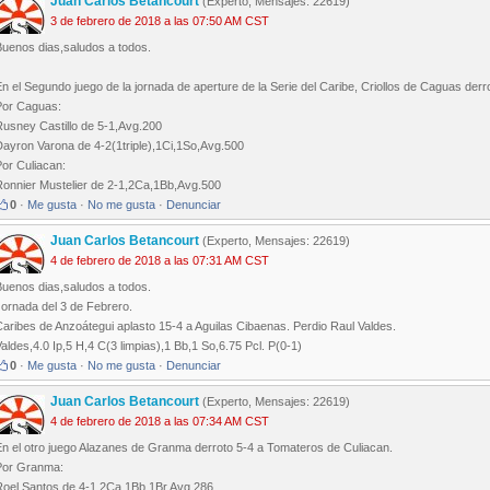
Juan Carlos Betancourt
(Experto, Mensajes: 22619)
3 de febrero de 2018 a las 07:50 AM CST
Buenos dias,saludos a todos.
n el Segundo juego de la jornada de aperture de la Serie del Caribe, Criollos de Caguas der
Por Caguas:
Rusney Castillo de 5-1,Avg.200
Dayron Varona de 4-2(1triple),1Ci,1So,Avg.500
or Culiacan:
Ronnier Mustelier de 2-1,2Ca,1Bb,Avg.500
0
·
Me gusta
·
No me gusta
·
Denunciar
Juan Carlos Betancourt
(Experto, Mensajes: 22619)
4 de febrero de 2018 a las 07:31 AM CST
Buenos dias,saludos a todos.
Jornada del 3 de Febrero.
aribes de Anzoátegui aplasto 15-4 a Aguilas Cibaenas. Perdio Raul Valdes.
aldes,4.0 Ip,5 H,4 C(3 limpias),1 Bb,1 So,6.75 Pcl. P(0-1)
0
·
Me gusta
·
No me gusta
·
Denunciar
Juan Carlos Betancourt
(Experto, Mensajes: 22619)
4 de febrero de 2018 a las 07:34 AM CST
En el otro juego Alazanes de Granma derroto 5-4 a Tomateros de Culiacan.
Por Granma:
Roel Santos de 4-1,2Ca,1Bb,1Br,Avg.286