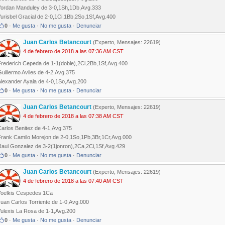
Yordan Manduley de 3-0,1Sh,1Db,Avg.333
urisbel Gracial de 2-0,1Ci,1Bb,2So,1Sf,Avg.400
0
·
Me gusta
·
No me gusta
·
Denunciar
Juan Carlos Betancourt
(Experto, Mensajes: 22619)
4 de febrero de 2018 a las 07:36 AM CST
Frederich Cepeda de 1-1(doble),2Ci,2Bb,1Sf,Avg.400
uillermo Aviles de 4-2,Avg.375
Alexander Ayala de 4-0,1So,Avg.200
0
·
Me gusta
·
No me gusta
·
Denunciar
Juan Carlos Betancourt
(Experto, Mensajes: 22619)
4 de febrero de 2018 a las 07:38 AM CST
Carlos Benitez de 4-1,Avg.375
Frank Camilo Morejon de 2-0,1So,1Pb,3Br,1Cr,Avg.000
Raul Gonzalez de 3-2(1jonron),2Ca,2Ci,1Sf,Avg.429
0
·
Me gusta
·
No me gusta
·
Denunciar
Juan Carlos Betancourt
(Experto, Mensajes: 22619)
4 de febrero de 2018 a las 07:40 AM CST
Yoelkis Cespedes 1Ca
Juan Carlos Torriente de 1-0,Avg.000
Yulexis La Rosa de 1-1,Avg.200
0
·
Me gusta
·
No me gusta
·
Denunciar