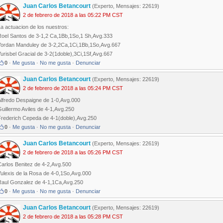
Juan Carlos Betancourt
(Experto, Mensajes: 22619)
2 de febrero de 2018 a las 05:22 PM CST
a actuacion de los nuestros:
Roel Santos de 3-1,2 Ca,1Bb,1So,1 Sh,Avg.333
Yordan Manduley de 3-2,2Ca,1Ci,1Bb,1So,Avg.667
urisbel Gracial de 3-2(1doble),3Ci,1Sf,Avg.667
0
·
Me gusta
·
No me gusta
·
Denunciar
Juan Carlos Betancourt
(Experto, Mensajes: 22619)
2 de febrero de 2018 a las 05:24 PM CST
Alfredo Despaigne de 1-0,Avg.000
uillermo Aviles de 4-1,Avg.250
Frederich Cepeda de 4-1(doble),Avg.250
0
·
Me gusta
·
No me gusta
·
Denunciar
Juan Carlos Betancourt
(Experto, Mensajes: 22619)
2 de febrero de 2018 a las 05:26 PM CST
Carlos Benitez de 4-2,Avg.500
Yulexis de la Rosa de 4-0,1So,Avg.000
Raul Gonzalez de 4-1,1Ca,Avg.250
0
·
Me gusta
·
No me gusta
·
Denunciar
Juan Carlos Betancourt
(Experto, Mensajes: 22619)
2 de febrero de 2018 a las 05:28 PM CST