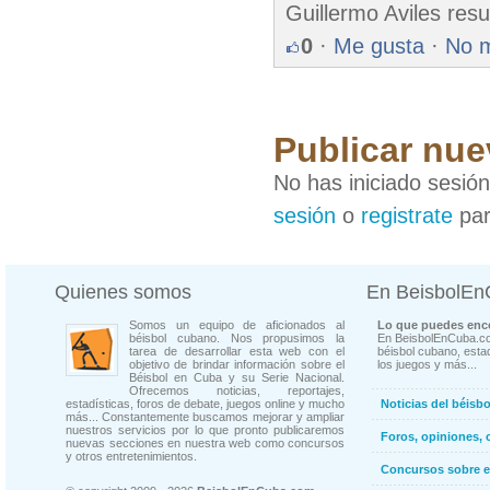
Guillermo Aviles res
0
·
Me gusta
·
No 
Publicar nue
No has iniciado sesió
sesión
o
registrate
par
Quienes somos
En BeisbolE
Somos un equipo de aficionados al
Lo que puedes enco
béisbol cubano. Nos propusimos la
En BeisbolEnCuba.co
tarea de desarrollar esta web con el
béisbol cubano, estad
objetivo de brindar información sobre el
los juegos y más...
Béisbol en Cuba y su Serie Nacional.
Ofrecemos noticias, reportajes,
estadísticas, foros de debate, juegos online y mucho
Noticias del béisb
más... Constantemente buscamos mejorar y ampliar
nuestros servicios por lo que pronto publicaremos
Foros, opiniones, 
nuevas secciones en nuestra web como concursos
y otros entretenimientos.
Concursos sobre e