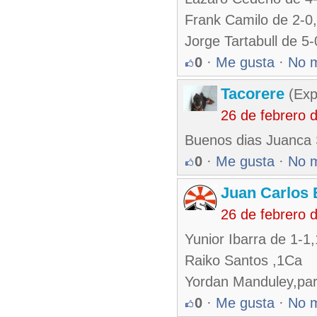
Frank Camilo de 2-0
Jorge Tartabull de 5
0
·
Me gusta
·
No 
Tacorere
(Exp
26 de febrero 
Buenos dias Juanca
0
·
Me gusta
·
No 
Juan Carlos 
26 de febrero 
Yunior Ibarra de 1-1
Raiko Santos ,1Ca
Yordan Manduley,part
0
·
Me gusta
·
No 