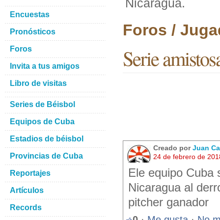
Nicaragua.
Encuestas
Foros / Juga
Pronósticos
Foros
Serie amistos
Invita a tus amigos
Libro de visitas
Series de Béisbol
Equipos de Cuba
Estadios de béisbol
Creado por
Juan Ca
Provincias de Cuba
24 de febrero de 201
Ele equipo Cuba s
Reportajes
Nicaragua al derro
Artículos
pitcher ganador
Records
0
·
Me gusta
·
No m