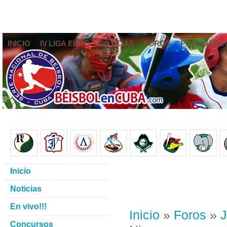
INICIO
IV LIGA ELITE
NOTICIAS
FOROS
PRONÓSTIC
Inicio
Noticias
En vivo!!!
Inicio
»
Foros
»
J
Concursos