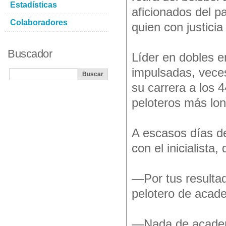
Estadísticas
aficionados del p
Colaboradores
quien con justic
Buscador
Líder en dobles en
impulsadas, veces
su carrera a los 4
peloteros más lo
A escasos días d
con el inicialista
—Por tus resultad
pelotero de acad
—Nada de academi