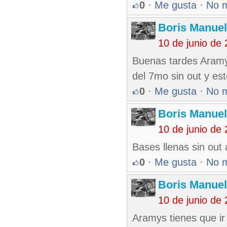
0
·
Me gusta
·
No 
Boris Manue
10 de junio de
Buenas tardes Aramy
del 7mo sin out y est
0
·
Me gusta
·
No 
Boris Manue
10 de junio de
Bases llenas sin out
0
·
Me gusta
·
No 
Boris Manue
10 de junio de
Aramys tienes que ir