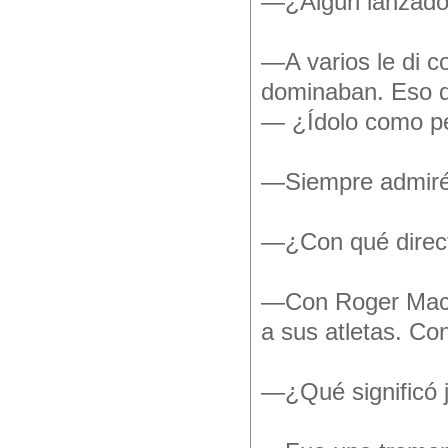
—¿Algún lanzador
—A varios le di c
dominaban. Eso d
— ¿Ídolo como pe
—Siempre admiré 
—¿Con qué direct
—Con Roger Machad
a sus atletas. Con
—¿Qué significó 