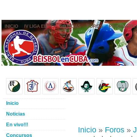
INICIO
IV LIGA ELITE
NOTICIAS
FOROS
PRONÓSTIC
Inicio
Noticias
En vivo!!!
Inicio
»
Foros
»
J
Concursos