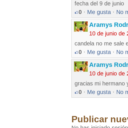
fecha del 9 de junio
0
·
Me gusta
·
No 
Aramys Rodr
10 de junio de
candela no me sale 
0
·
Me gusta
·
No 
Aramys Rodr
10 de junio de
gracias mi hermano 
0
·
Me gusta
·
No 
Publicar nue
No has iniciado sesió