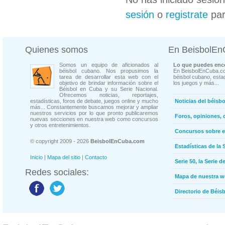
sesión
o
registrate
par
Quienes somos
En BeisbolE
Somos un equipo de aficionados al
Lo que puedes enco
béisbol cubano. Nos propusimos la
En BeisbolEnCuba.co
tarea de desarrollar esta web con el
béisbol cubano, estad
objetivo de brindar información sobre el
los juegos y más...
Béisbol en Cuba y su Serie Nacional.
Ofrecemos noticias, reportajes,
estadísticas, foros de debate, juegos online y mucho
Noticias del béisb
más... Constantemente buscamos mejorar y ampliar
nuestros servicios por lo que pronto publicaremos
Foros, opiniones, 
nuevas secciones en nuestra web como concursos
y otros entretenimientos.
Concursos sobre e
© copyright 2009 - 2026
BeisbolEnCuba.com
Estadísticas de la 
Inicio
|
Mapa del sitio
|
Contacto
Serie 50, la Serie d
Redes sociales:
Mapa de nuestra 
Directorio de Béi