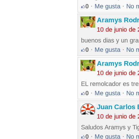
0
·
Me gusta
·
No 
Aramys Rodr
10 de junio de
buenos dias y un gr
0
·
Me gusta
·
No 
Aramys Rodr
10 de junio de
EL remolcador es tr
0
·
Me gusta
·
No 
Juan Carlos 
10 de junio de
Saludos Aramys y Ti
0
·
Me gusta
·
No 