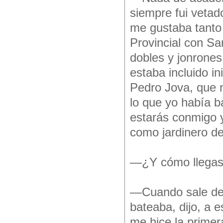
siempre fui veta
me gustaba tanto l
Provincial con Sa
dobles y jonrones.
estaba incluido in
Pedro Jova, que n
lo que yo había ba
estarás conmigo y
como jardinero d
—¿Y cómo llegas a
—Cuando sale del
bateaba, dijo, a 
me hice la primera