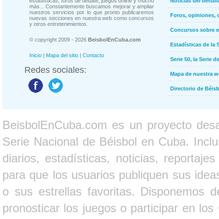
estadísticas, foros de debate, juegos online y mucho
Noticias del béisb
más... Constantemente buscamos mejorar y ampliar
nuestros servicios por lo que pronto publicaremos
Foros, opiniones, 
nuevas secciones en nuestra web como concursos
y otros entretenimientos.
Concursos sobre e
© copyright 2009 - 2026
BeisbolEnCuba.com
Estadísticas de la 
Inicio
|
Mapa del sitio
|
Contacto
Serie 50, la Serie d
Redes sociales:
Mapa de nuestra 
Directorio de Béi
BeisbolEnCuba.com es un proyecto desarr
Serie Nacional de Béisbol en Cuba. Inclui
diarios, estadísticas, noticias, report
para que los usuarios publiquen sus ideas
o sus estrellas favoritas. Disponemos d
pronosticar los juegos o participar en lo