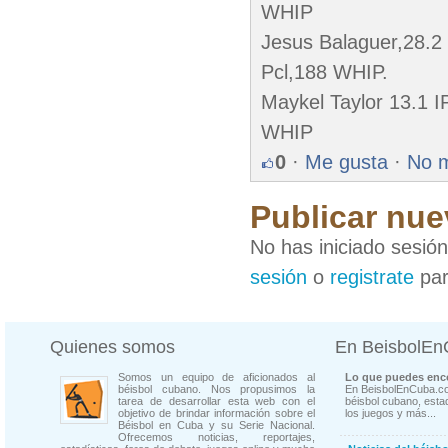
WHIP
Jesus Balaguer,28.2 
Pcl,188 WHIP.
Maykel Taylor 13.1 I
WHIP
0
·
Me gusta
·
No 
Publicar nue
No has iniciado sesió
sesión
o
registrate
par
Quienes somos
En BeisbolE
Somos un equipo de aficionados al
Lo que puedes enco
béisbol cubano. Nos propusimos la
En BeisbolEnCuba.co
tarea de desarrollar esta web con el
béisbol cubano, estad
objetivo de brindar información sobre el
los juegos y más...
Béisbol en Cuba y su Serie Nacional.
Ofrecemos noticias, reportajes,