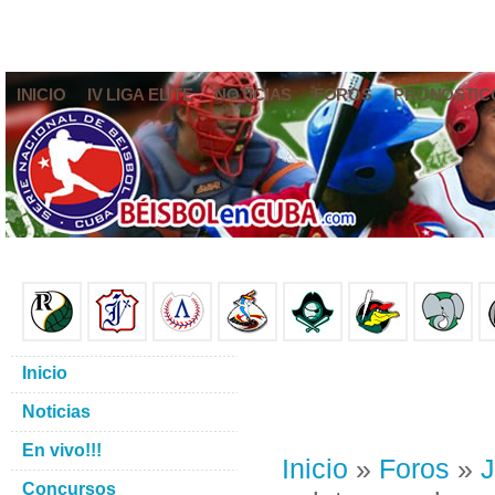
INICIO
IV LIGA ELITE
NOTICIAS
FOROS
PRONÓSTIC
Inicio
Noticias
En vivo!!!
Inicio
»
Foros
»
J
Concursos