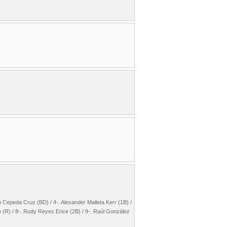
h Cepeda Cruz (BD) / 4-. Alexander Malleta Kerr (1B) /
o (R) / 8-. Rudy Reyes Erice (2B) / 9-. Raúl González