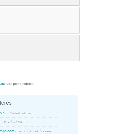
rate
para poder publicar.
nterés
- Béisbol cubano
o.cu
io Oficial del INDER
- Ligas de futbol de Europa
ropa.com