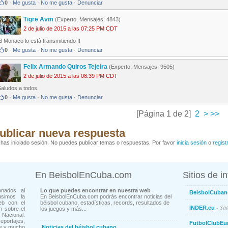
0
·
Me gusta
·
No me gusta
·
Denunciar
Tigre Avm
(Experto, Mensajes: 4843)
2 de julio de 2015 a las 07:25 PM CDT
l Monaco lo està transmitiendo !!
0
·
Me gusta
·
No me gusta
·
Denunciar
Felix Armando Quiros Tejeira
(Experto, Mensajes: 9505)
2 de julio de 2015 a las 08:39 PM CDT
Saludos a todos.
0
·
Me gusta
·
No me gusta
·
Denunciar
[Página 1 de 2]
2
>
>>
ublicar nueva respuesta
has iniciado sesión. No puedes publicar temas o respuestas. Por favor
inicia sesión
o
regist
En BeisbolEnCuba.com
Sitios de i
onados al
Lo que puedes encontrar en nuestra web
BeisbolCuban
usimos la
En BeisbolEnCuba.com podrás encontrar noticias del
eb con el
béisbol cubano, estadísticas, records, resultados de
- Sit
INDER.cu
n sobre el
los juegos y más...
Nacional.
ortajes,
FutbolClubEu
ne y mucho
Noticias del béisbol cubano