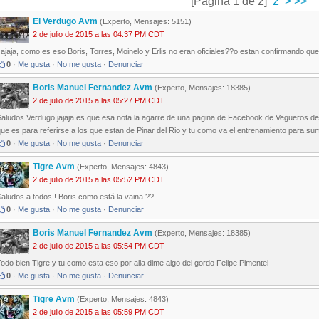
[Página 1 de 2]
2
>
>>
El Verdugo Avm
(Experto, Mensajes: 5151)
2 de julio de 2015 a las 04:37 PM CDT
ajaja, como es eso Boris, Torres, Moinelo y Erlis no eran oficiales??o estan confirmando q
0
·
Me gusta
·
No me gusta
·
Denunciar
Boris Manuel Fernandez Avm
(Experto, Mensajes: 18385)
2 de julio de 2015 a las 05:27 PM CDT
aludos Verdugo jajaja es que esa nota la agarre de una pagina de Facebook de Vegueros de 
ue es para referirse a los que estan de Pinar del Rio y tu como va el entrenamiento para suma
0
·
Me gusta
·
No me gusta
·
Denunciar
Tigre Avm
(Experto, Mensajes: 4843)
2 de julio de 2015 a las 05:52 PM CDT
aludos a todos ! Boris como está la vaina ??
0
·
Me gusta
·
No me gusta
·
Denunciar
Boris Manuel Fernandez Avm
(Experto, Mensajes: 18385)
2 de julio de 2015 a las 05:54 PM CDT
odo bien Tigre y tu como esta eso por alla dime algo del gordo Felipe Pimentel
0
·
Me gusta
·
No me gusta
·
Denunciar
Tigre Avm
(Experto, Mensajes: 4843)
2 de julio de 2015 a las 05:59 PM CDT