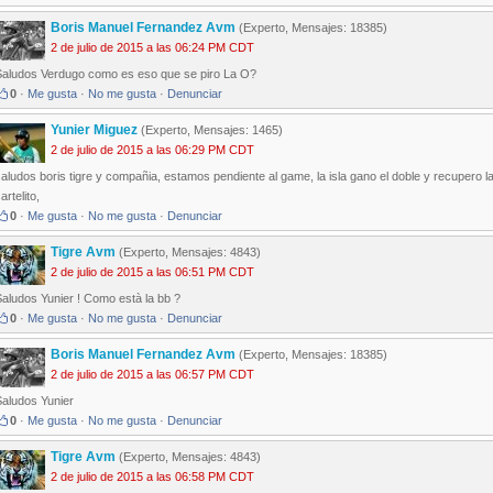
Boris Manuel Fernandez Avm
(Experto, Mensajes: 18385)
2 de julio de 2015 a las 06:24 PM CDT
Saludos Verdugo como es eso que se piro La O?
0
·
Me gusta
·
No me gusta
·
Denunciar
Yunier Miguez
(Experto, Mensajes: 1465)
2 de julio de 2015 a las 06:29 PM CDT
aludos boris tigre y compañia, estamos pendiente al game, la isla gano el doble y recupero la
artelito,
0
·
Me gusta
·
No me gusta
·
Denunciar
Tigre Avm
(Experto, Mensajes: 4843)
2 de julio de 2015 a las 06:51 PM CDT
aludos Yunier ! Como està la bb ?
0
·
Me gusta
·
No me gusta
·
Denunciar
Boris Manuel Fernandez Avm
(Experto, Mensajes: 18385)
2 de julio de 2015 a las 06:57 PM CDT
Saludos Yunier
0
·
Me gusta
·
No me gusta
·
Denunciar
Tigre Avm
(Experto, Mensajes: 4843)
2 de julio de 2015 a las 06:58 PM CDT