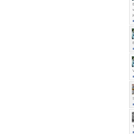
j
B
V
S