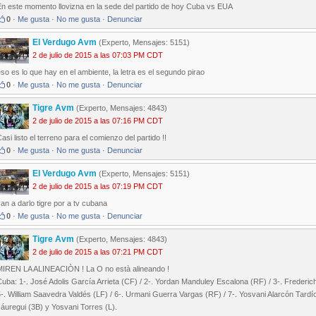
En este momento llovizna en la sede del partido de hoy Cuba vs EUA
0
·
Me gusta
·
No me gusta
·
Denunciar
El Verdugo Avm
(Experto, Mensajes: 5151)
2 de julio de 2015 a las 07:03 PM CDT
so es lo que hay en el ambiente, la letra es el segundo pirao
0
·
Me gusta
·
No me gusta
·
Denunciar
Tigre Avm
(Experto, Mensajes: 4843)
2 de julio de 2015 a las 07:16 PM CDT
asi listo el terreno para el comienzo del partido !!
0
·
Me gusta
·
No me gusta
·
Denunciar
El Verdugo Avm
(Experto, Mensajes: 5151)
2 de julio de 2015 a las 07:19 PM CDT
an a darlo tigre por a tv cubana
0
·
Me gusta
·
No me gusta
·
Denunciar
Tigre Avm
(Experto, Mensajes: 4843)
2 de julio de 2015 a las 07:21 PM CDT
MIREN LA ALINEACIÒN ! La O no està alineando !
uba: 1-. José Adolis García Arrieta (CF) / 2-. Yordan Manduley Escalona (RF) / 3-. Frederic
-. William Saavedra Valdés (LF) / 6-. Urmani Guerra Vargas (RF) / 7-. Yosvani Alarcón Tardí
áuregui (3B) y Yosvani Torres (L).