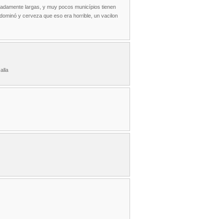
radamente largas, y muy pocos municípios tienen
ominó y cerveza que eso era horrible, un vacilon
alla