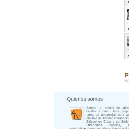
E
P
No 
Quienes somos
Somos un equipo de afici
béisbol cubano. Nos prop
tarea de desarrollar esta w
objetivo de brindar informació
Béisbol en Cuba y su Serie 
Ofrecemos noticias, rep
estadísticas, foros de debate, juegos onli