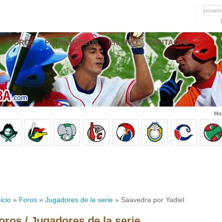
usuario
FOROS
PRONÓSTICOS
EN VIVO
CONTACTO
Ho
icio
»
Foros
»
Jugadores de la serie
» Saavedra por Yadiel
oros / Jugadores de la serie