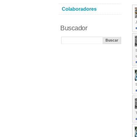
Colaboradores
J
Buscador
S
q
S
T