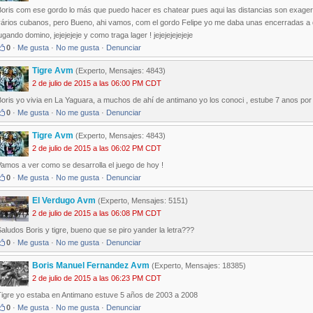
Boris com ese gordo lo más que puedo hacer es chatear pues aqui las distancias son exage
vários cubanos, pero Bueno, ahi vamos, com el gordo Felipe yo me daba unas encerradas a d
ugando domino, jejejejeje y como traga lager ! jejejejejejeje
0
·
Me gusta
·
No me gusta
·
Denunciar
Tigre Avm
(Experto, Mensajes: 4843)
2 de julio de 2015 a las 06:00 PM CDT
oris yo vivia en La Yaguara, a muchos de ahí de antimano yo los conoci , estube 7 anos por 
0
·
Me gusta
·
No me gusta
·
Denunciar
Tigre Avm
(Experto, Mensajes: 4843)
2 de julio de 2015 a las 06:02 PM CDT
amos a ver como se desarrolla el juego de hoy !
0
·
Me gusta
·
No me gusta
·
Denunciar
El Verdugo Avm
(Experto, Mensajes: 5151)
2 de julio de 2015 a las 06:08 PM CDT
aludos Boris y tigre, bueno que se piro yander la letra???
0
·
Me gusta
·
No me gusta
·
Denunciar
Boris Manuel Fernandez Avm
(Experto, Mensajes: 18385)
2 de julio de 2015 a las 06:23 PM CDT
Tigre yo estaba en Antimano estuve 5 años de 2003 a 2008
0
·
Me gusta
·
No me gusta
·
Denunciar