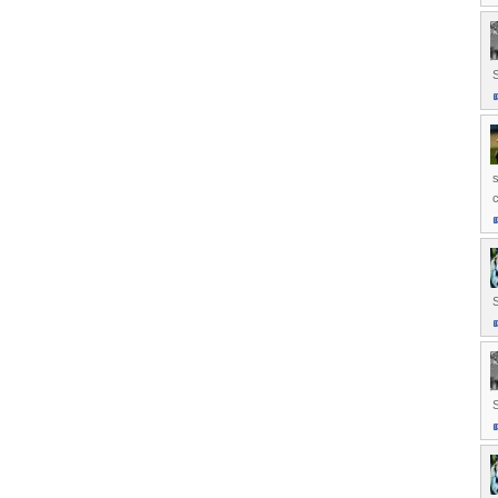
s
c
S