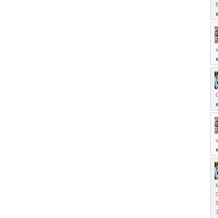
e
C
v
C
5
J