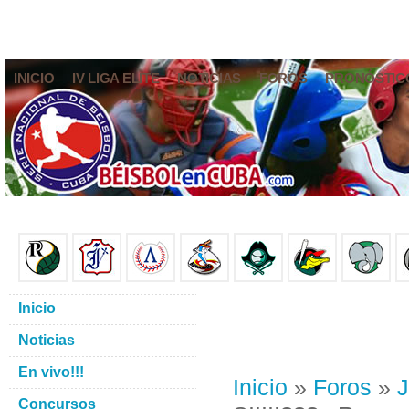
INICIO
IV LIGA ELITE
NOTICIAS
FOROS
PRONÓSTIC
Inicio
Noticias
En vivo!!!
Inicio
»
Foros
»
J
Concursos