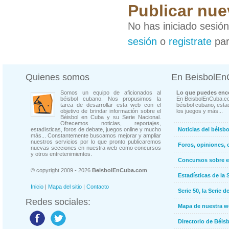
Publicar nue
No has iniciado sesió
sesión
o
registrate
par
Quienes somos
En BeisbolE
Somos un equipo de aficionados al
Lo que puedes enco
béisbol cubano. Nos propusimos la
En BeisbolEnCuba.co
tarea de desarrollar esta web con el
béisbol cubano, estad
objetivo de brindar información sobre el
los juegos y más...
Béisbol en Cuba y su Serie Nacional.
Ofrecemos noticias, reportajes,
estadísticas, foros de debate, juegos online y mucho
Noticias del béisb
más... Constantemente buscamos mejorar y ampliar
nuestros servicios por lo que pronto publicaremos
Foros, opiniones, 
nuevas secciones en nuestra web como concursos
y otros entretenimientos.
Concursos sobre e
© copyright 2009 - 2026
BeisbolEnCuba.com
Estadísticas de la 
Inicio
|
Mapa del sitio
|
Contacto
Serie 50, la Serie d
Redes sociales:
Mapa de nuestra 
Directorio de Béi