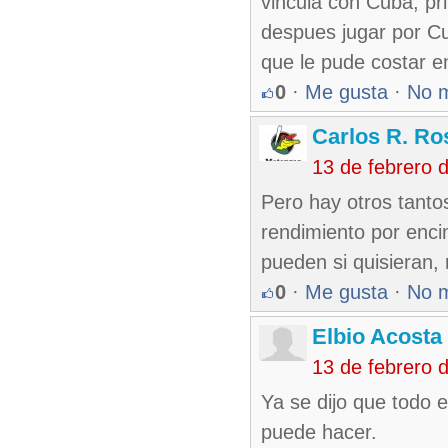
vincula con Cuba, pr
despues jugar por Cu
que le pude costar e
0
·
Me gusta
·
No 
Carlos R. Ro
13 de febrero 
Pero hay otros tanto
rendimiento por enc
pueden si quisieran,
0
·
Me gusta
·
No 
Elbio Acosta
13 de febrero 
Ya se dijo que todo 
puede hacer.