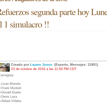
efuerzos segunda parte hoy Lun
l 1 simulacro !!
Creado por
Lazaro Junco
(Experto, Mensajes: 11801)
23 de octubre de 2016 a las 11:50 PM CDT
Camagüey
1-Livan Moinelo
2-Frank Montieh
3-Donald Duarte
4-Denis Laza
5-Rafael Viñales