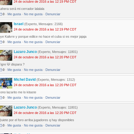
24 de octubre de 2016 a las 12:19 PM CDT
ahera será mi cerrador lalalala
0
·
Me gusta
·
No me gusta
·
Denunciar
Israel
(Experto, Mensajes: 2166)
24 de octubre de 2016 a las 12:19 PM CDT
ye Kalivre y porque edilce no hace el cuba si es mejor jajaja
0
·
Me gusta
·
No me gusta
·
Denunciar
Lazaro Junco
(Experto, Mensajes: 11801)
24 de octubre de 2016 a las 12:20 PM CDT
igre 🐯 dispara ?
0
·
Me gusta
·
No me gusta
·
Denunciar
Michel David
(Experto, Mensajes: 1312)
24 de octubre de 2016 a las 12:20 PM CDT
ono lazarito me lo kitaste
0
·
Me gusta
·
No me gusta
·
Denunciar
Lazaro Junco
(Experto, Mensajes: 11801)
24 de octubre de 2016 a las 12:20 PM CDT
uiete por el foro arriba jugadores q hay disponibles
0
·
Me gusta
·
No me gusta
·
Denunciar