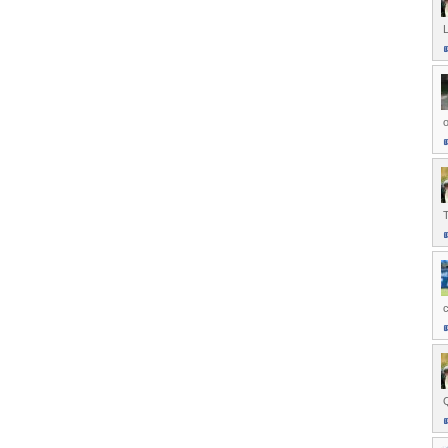
L
o
T
c
Q