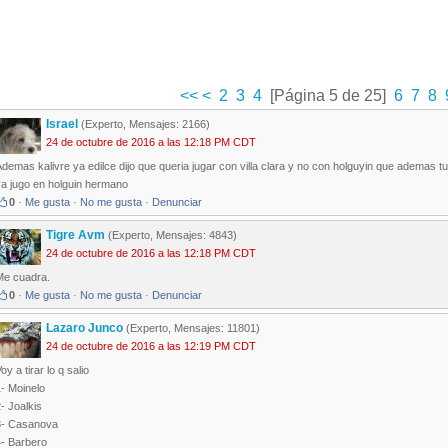
<<
<
2
3
4
[Página 5 de 25]
6
7
8
Israel
(Experto, Mensajes: 2166)
24 de octubre de 2016 a las 12:18 PM CDT
demas kalivre ya edilce dijo que queria jugar con villa clara y no con holguyin que ademas t
ya jugo en holguin hermano
0
·
Me gusta
·
No me gusta
·
Denunciar
Tigre Avm
(Experto, Mensajes: 4843)
24 de octubre de 2016 a las 12:18 PM CDT
Me cuadra.
0
·
Me gusta
·
No me gusta
·
Denunciar
Lazaro Junco
(Experto, Mensajes: 11801)
24 de octubre de 2016 a las 12:19 PM CDT
oy a tirar lo q salio
- Moinelo
- Joalkis
3- Casanova
4- Barbero