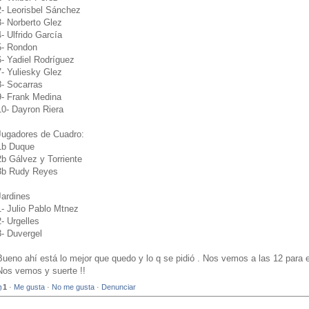
2- Leorisbel Sánchez
3- Norberto Glez
4- Ulfrido García
5- Rondon
6- Yadiel Rodríguez
7- Yuliesky Glez
8- Socarras
9- Frank Medina
10- Dayron Riera
Jugadores de Cuadro:
1b Duque
2b Gálvez y Torriente
3b Rudy Reyes
Jardines
1- Julio Pablo Mtnez
2- Urgelles
3- Duvergel
Bueno ahí está lo mejor que quedo y lo q se pidió . Nos vemos a las 12 para 
Nos vemos y suerte !!
1
·
Me gusta
·
No me gusta
·
Denunciar