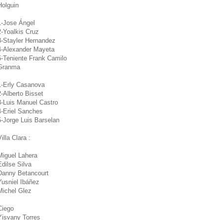
Holguin
1-Jose Ángel
2-Yoalkis Cruz
3-Stayler Hernandez
4-Alexander Mayeta
5-Teniente Frank Camilo
Granma
1-Erly Casanova
2-Alberto Bisset
3-Luis Manuel Castro
4-Eriel Sanches
5-Jorge Luis Barselan
Villa Clara :
Miguel Lahera
Edilse Silva
Danny Betancourt
Yusniel Ibáñez
Michel Glez
Ciego
Yisvany Torres