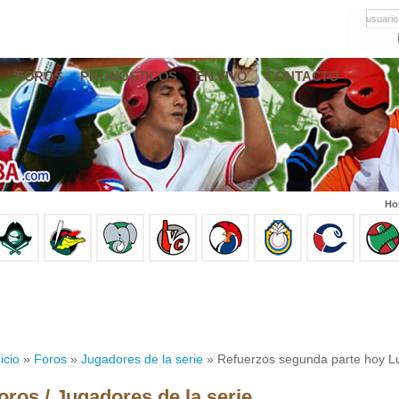
usuario
FOROS
PRONÓSTICOS
EN VIVO
CONTACTO
Ho
icio
»
Foros
»
Jugadores de la serie
» Refuerzos segunda parte hoy Lun
oros / Jugadores de la serie