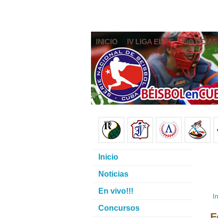
INICIO
IV LIGA ELITE
NOTICIAS
Inicio
Noticias
En vivo!!!
In
Concursos
F