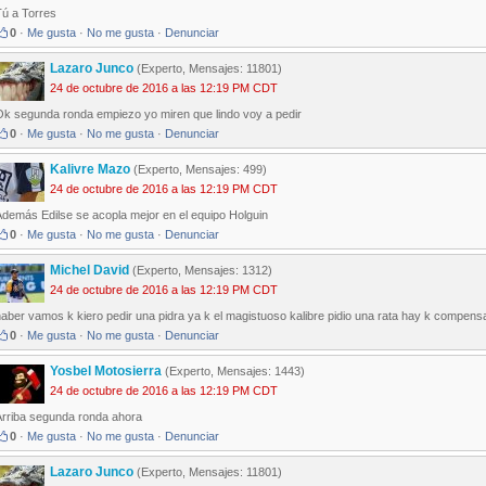
Tú a Torres
0
·
Me gusta
·
No me gusta
·
Denunciar
Lazaro Junco
(Experto, Mensajes: 11801)
24 de octubre de 2016 a las 12:19 PM CDT
Ok segunda ronda empiezo yo miren que lindo voy a pedir
0
·
Me gusta
·
No me gusta
·
Denunciar
Kalivre Mazo
(Experto, Mensajes: 499)
24 de octubre de 2016 a las 12:19 PM CDT
Además Edilse se acopla mejor en el equipo Holguin
0
·
Me gusta
·
No me gusta
·
Denunciar
Michel David
(Experto, Mensajes: 1312)
24 de octubre de 2016 a las 12:19 PM CDT
aber vamos k kiero pedir una pidra ya k el magistuoso kalibre pidio una rata hay k compens
0
·
Me gusta
·
No me gusta
·
Denunciar
Yosbel Motosierra
(Experto, Mensajes: 1443)
24 de octubre de 2016 a las 12:19 PM CDT
Arriba segunda ronda ahora
0
·
Me gusta
·
No me gusta
·
Denunciar
Lazaro Junco
(Experto, Mensajes: 11801)