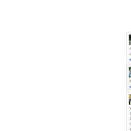
A
V
1
2