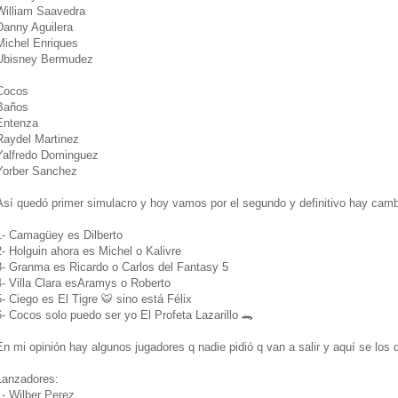
William Saavedra
Danny Aguilera
Michel Enriques
Ubisney Bermudez
Cocos
Baños
Entenza
Raydel Martinez
Yalfredo Dominguez
Yorber Sanchez
Así quedó primer simulacro y hoy vamos por el segundo y definitivo hay cam
1- Camagüey es Dilberto
2- Holguin ahora es Michel o Kalivre
3- Granma es Ricardo o Carlos del Fantasy 5
4- Villa Clara esAramys o Roberto
5- Ciego es El Tigre 🐯 sino está Félix
6- Cocos solo puedo ser yo El Profeta Lazarillo 🐊
En mi opinión hay algunos jugadores q nadie pidió q van a salir y aquí se los de
Lanzadores:
1- Wilber Perez