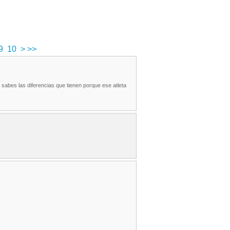
9
10
>
>>
u sabes las diferencias que tienen porque ese atleta