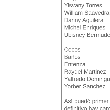
Yisvany Torres
William Saavedra
Danny Aguilera
Michel Enriques
Ubisney Bermud
Cocos
Baños
Entenza
Raydel Martinez
Yalfredo Doming
Yorber Sanchez
Así quedó primer
definitivo hay ca