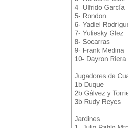
4- Ulfrido García
5- Rondon
6- Yadiel Rodrígu
7- Yuliesky Glez
8- Socarras
9- Frank Medina
10- Dayron Riera
Jugadores de Cu
1b Duque
2b Gálvez y Torri
3b Rudy Reyes
Jardines
1- Julio Pablo Mt