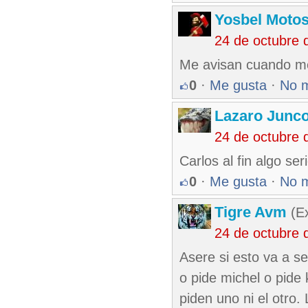
Yosbel Motos
24 de octubre 
Me avisan cuando m
0
·
Me gusta
·
No 
Lazaro Junc
24 de octubre 
Carlos al fin algo ser
0
·
Me gusta
·
No 
Tigre Avm
(Ex
24 de octubre 
Asere si esto va a s
o pide michel o pide 
piden uno ni el otro.