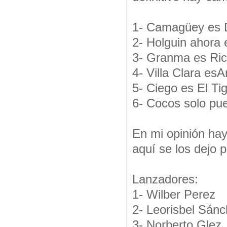
1- Camagüey es D
2- Holguin ahora 
3- Granma es Ric
4- Villa Clara es
5- Ciego es El Tig
6- Cocos solo pue
En mi opinión hay
aquí se los dejo p
Lanzadores:
1- Wilber Perez
2- Leorisbel Sán
3- Norberto Glez