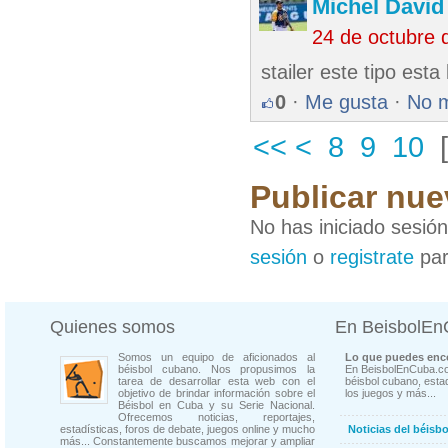
Michel Davi
24 de octubre 
stailer este tipo esta
0
·
Me gusta
·
No 
<<
<
8
9
10
Publicar nue
No has iniciado sesió
sesión
o
registrate
par
Quienes somos
En BeisbolE
Somos un equipo de aficionados al
Lo que puedes enco
béisbol cubano. Nos propusimos la
En BeisbolEnCuba.co
tarea de desarrollar esta web con el
béisbol cubano, estad
objetivo de brindar información sobre el
los juegos y más...
Béisbol en Cuba y su Serie Nacional.
Ofrecemos noticias, reportajes,
estadísticas, foros de debate, juegos online y mucho
Noticias del béisb
más... Constantemente buscamos mejorar y ampliar