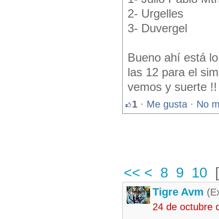
2- Urgelles
3- Duvergel
Bueno ahí está lo
las 12 para el si
vemos y suerte !!
1
·
Me gusta
·
No m
<<
<
8
9
10
Tigre Avm
(Ex
24 de octubre 