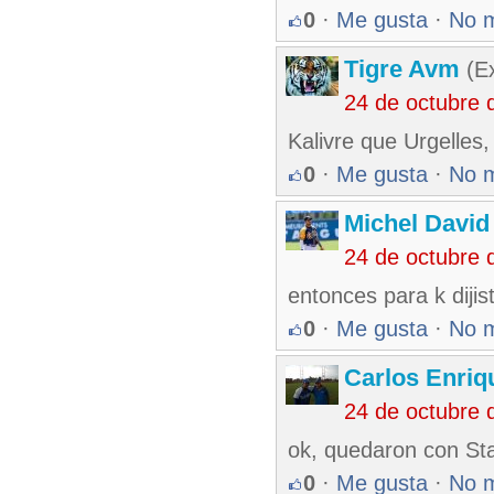
0
·
Me gusta
·
No 
Tigre Avm
(Ex
24 de octubre 
Kalivre que Urgelles,
0
·
Me gusta
·
No 
Michel Davi
24 de octubre 
entonces para k dijis
0
·
Me gusta
·
No 
Carlos Enriq
24 de octubre 
ok, quedaron con Sta
0
·
Me gusta
·
No 