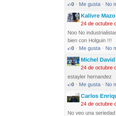
0
·
Me gusta
·
No 
Kalivre Maz
24 de octubre 
Noo No industrialista
bien con Holguin !!!
0
·
Me gusta
·
No 
Michel Davi
24 de octubre 
estayler hernandez
0
·
Me gusta
·
No 
Carlos Enriq
24 de octubre 
No veo una seriedad