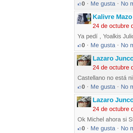
0
·
Me gusta
·
No 
Kalivre Maz
24 de octubre 
Ya pedí , Yoalkis Jul
0
·
Me gusta
·
No 
Lazaro Junc
24 de octubre 
Castellano no está ni
0
·
Me gusta
·
No 
Lazaro Junc
24 de octubre 
Ok Michel ahora si S
0
·
Me gusta
·
No 