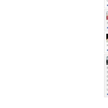
C
S
N
E
L