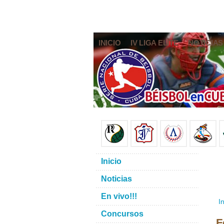
INICIO
IV LIGA ELITE
NOTICIAS
Inicio
Noticias
En vivo!!!
In
Concursos
F