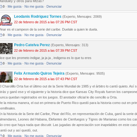
Manduley y otros para Mtzas?
0
·
Me gusta
·
No me gusta
·
Denunciar
Leodanis Rodriguez Tornes
(Experto, Mensajes: 2069)
22 de febrero de 2015 a las 07:26 PM CST
inar es el campeon de la serie del caribe. Duelale a quien le duela.
0
·
Me gusta
·
No me gusta
·
Denunciar
Pedro Catelva Perez
(Experto, Mensajes: 313)
22 de febrero de 2015 a las 07:39 PM CST
ice que les prometo indigar, ja ja ja , indigena es lo que tu eres
0
·
Me gusta
·
No me gusta
·
Denunciar
Felix Armando Quiros Tejeira
(Experto, Mensajes: 9505)
22 de febrero de 2015 a las 07:43 PM CST
l Charolillo Orta fue el último out de la Serie Mundial de 1985 y el árbitro lo cantó quieto. A
trás y ganó ese y el siguiente y la historia dice que Kansas City Royals fueron los campeon
unca quedan registrados en los juegos. El anotador oficial le dio sencillo a Orta.
e la misma manera, el out en primera de Puerto Rico quedó para la historia como out en prime
emifinales.
n la historia de la Serie del Caribe, Pinar del Río, en representación de Cuba, ganó la serie
Almendares, Leones del Habana, Elefantes de Cienfuegos y Tigres de Marianao como los ca
o creo que haya nada que discutir. Las jugadas de apreciación son inapelables en este caso, 
antó out y así quedó, out.
0
·
Me gusta
·
No me gusta
·
Denunciar