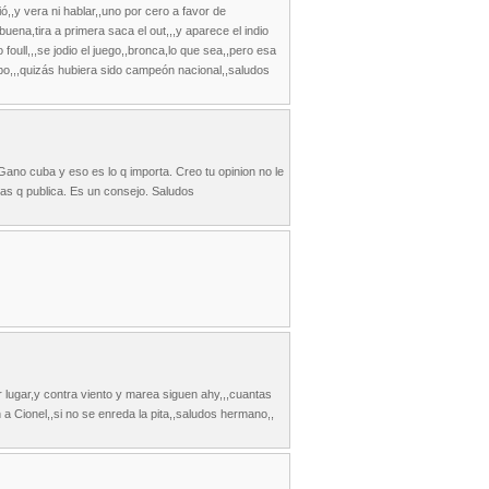
,,y vera ni hablar,,uno por cero a favor de
na,tira a primera saca el out,,,y aparece el indio
oull,,,se jodio el juego,,bronca,lo que sea,,pero esa
upo,,,quizás hubiera sido campeón nacional,,saludos
Gano cuba y eso es lo q importa. Creo tu opinion no le
as q publica. Es un consejo. Saludos
r lugar,y contra viento y marea siguen ahy,,,cuantas
 a Cionel,,si no se enreda la pita,,saludos hermano,,