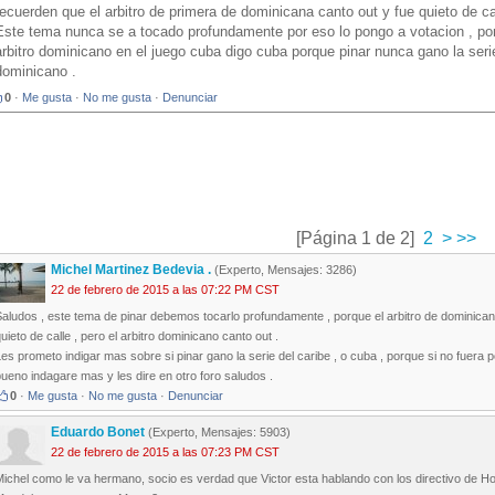
recuerden que el arbitro de primera de dominicana canto out y fue quieto de ca
Este tema nunca se a tocado profundamente por eso lo pongo a votacion , porqu
arbitro dominicano en el juego cuba digo cuba porque pinar nunca gano la serie d
dominicano .
0
·
Me gusta
·
No me gusta
·
Denunciar
[Página 1 de 2]
2
>
>>
Michel Martinez Bedevia .
(Experto, Mensajes: 3286)
22 de febrero de 2015 a las 07:22 PM CST
aludos , este tema de pinar debemos tocarlo profundamente , porque el arbitro de dominican
uieto de calle , pero el arbitro dominicano canto out .
es prometo indigar mas sobre si pinar gano la serie del caribe , o cuba , porque si no fuera p
ueno indagare mas y les dire en otro foro saludos .
0
·
Me gusta
·
No me gusta
·
Denunciar
Eduardo Bonet
(Experto, Mensajes: 5903)
22 de febrero de 2015 a las 07:23 PM CST
ichel como le va hermano, socio es verdad que Victor esta hablando con los directivo de Ho