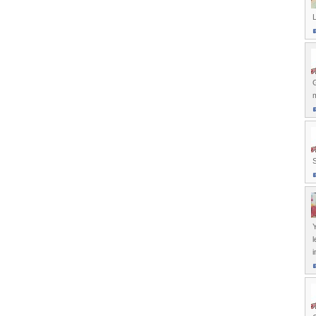
L
G
S