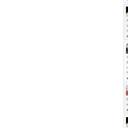
A
n
S
E
L
F
E
e