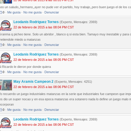
22 de febrero de 2015 a las 08:03 PM CST
eo un saludo,,hermano,,ayer no pude ver el partido, hoy trabajo,,pero buen juego el de los c
0
·
Me gusta
·
No me gusta
·
Denunciar
Leodanis Rodriguez Tornes
(Experto, Mensajes: 2069)
22 de febrero de 2015 a las 08:04 PM CST
ranma q picheo tiene. Solo un abridor , blanco q si esta bien. Tamayo muy inestable y para
metiendole miedo a matanzas
0
·
Me gusta
·
No me gusta
·
Denunciar
Leodanis Rodriguez Tornes
(Experto, Mensajes: 2069)
22 de febrero de 2015 a las 08:05 PM CST
i Ricardo le dieron por donde quiera
0
·
Me gusta
·
No me gusta
·
Denunciar
May Aramis Campeon 2
(Experto, Mensajes: 4251)
22 de febrero de 2015 a las 08:06 PM CST
Yo recuerdo un juego industriales matanzas en la serie que industriales fue campeon que i
les dio un super nocao y en esa epoca matanzas era sotanero nada lo define un juego malo 
incorporan
0
·
Me gusta
·
No me gusta
·
Denunciar
Leodanis Rodriguez Tornes
(Experto, Mensajes: 2069)
22 de febrero de 2015 a las 08:06 PM CST