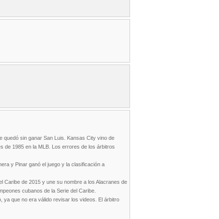
sí se quedó sin ganar San Luis. Kansas City vino de
es de 1985 en la MLB. Los errores de los árbitros
ra y Pinar ganó el juego y la clasificación a
 del Caribe de 2015 y une su nombre a los Alacranes de
mpeones cubanos de la Serie del Caribe.
ya que no era válido revisar los videos. El árbitro