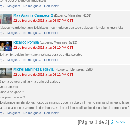
omo esta el juego de industriales
0
·
Me gusta
·
No me gusta
·
Denunciar
May Aramis Campeon 2
(Experto, Mensajes: 4251)
22 de febrero de 2015 a las 08:07 PM CST
aludos ricardo leonanis felicidades nos metieron con todo saludos michelon el gran felix
0
·
Me gusta
·
No me gusta
·
Denunciar
Ricardo Pompa
(Experto, Mensajes: 5712)
22 de febrero de 2015 a las 08:10 PM CST
o hay lío,,beisbol hermano,,mañana será otro día,,saludos,,
0
·
Me gusta
·
No me gusta
·
Denunciar
Michel Martinez Bedevia .
(Experto, Mensajes: 3286)
22 de febrero de 2015 a las 08:12 PM CST
l tema es sobre pinar y la serie del caribe .
Sinceramente .
Gano o no gano ?
Fue pinar o cuba ?
No sigamos mintiendonos nosotros mismos , que ni cuba y ni mucho menos pinar gano la serie
a serie la gano el arbitro de dominicana y el presidente del beisbol del caribe el companero 
0
·
Me gusta
·
No me gusta
·
Denunciar
[Página 1 de 2]
2
>
>>