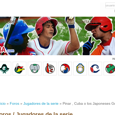
usuario
FOROS
PRONÓSTICOS
EN VIVO
CONTACTO
H
icio
»
Foros
»
Jugadores de la serie
» Pinar , Cuba o los Japoneses Gu
oros / Jugadores de la serie