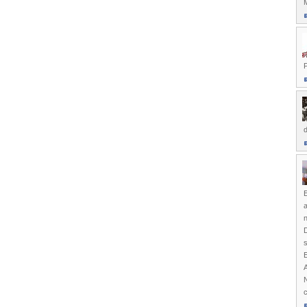
P
d
E
a
n
D
s
E
N
c