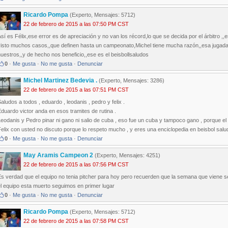
Ricardo Pompa
(Experto, Mensajes: 5712)
22 de febrero de 2015 a las 07:50 PM CST
sí es Félix,ese error es de apreciación y no van los récord,lo que se decida por el árbitro ,,
visto muchos casos,,que definen hasta un campeonato,Michel tiene mucha razón,,esa jugada 
uestros,,y de hecho nos beneficio,,ese es el beisbollsaludos
0
·
Me gusta
·
No me gusta
·
Denunciar
Michel Martinez Bedevia .
(Experto, Mensajes: 3286)
22 de febrero de 2015 a las 07:51 PM CST
aludos a todos , eduardo , leodanis , pedro y felix .
duardo victor anda en esos tramites de rutina .
eodanis y Pedro pinar ni gano ni salio de cuba , eso fue un cuba y tampoco gano , porque el a
elix con usted no discuto porque lo respeto mucho , y eres una enciclopedia en beisbol salu
0
·
Me gusta
·
No me gusta
·
Denunciar
May Aramis Campeon 2
(Experto, Mensajes: 4251)
22 de febrero de 2015 a las 07:56 PM CST
s verdad que el equipo no tenia pitcher para hoy pero recuerden que la semana que viene s
l equipo esta muerto seguimos en primer lugar
0
·
Me gusta
·
No me gusta
·
Denunciar
Ricardo Pompa
(Experto, Mensajes: 5712)
22 de febrero de 2015 a las 07:58 PM CST