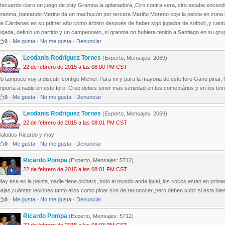
ecuerdo claro un juego de play Granma la aplanadora,,Ciro contra vera,,ciro estaba encendió
ranma,,bateando Merino da un machucón por tercera Mariño Moreno coje la pelota en zona bue
e Cárdenas en su primer año como árbitro después de haber sigo jugador de sofboll,,y canto f
ugada,,definió un partido y un campeonato,,si granma no hubiera tenido a Santiago en su gr
0
·
Me gusta
·
No me gusta
·
Denunciar
Leodanis Rodriguez Tornes
(Experto, Mensajes: 2069)
22 de febrero de 2015 a las 08:00 PM CST
o tampoco voy a discutir contigo Michel. Para mi y para la mayoria de este foro Gano pinar, 
mporta a nadie en este foro. Creo debes tener mas seriedad en tus comentários y en los tem
0
·
Me gusta
·
No me gusta
·
Denunciar
Leodanis Rodriguez Tornes
(Experto, Mensajes: 2069)
22 de febrero de 2015 a las 08:01 PM CST
Saludos Ricardo y may
0
·
Me gusta
·
No me gusta
·
Denunciar
Ricardo Pompa
(Experto, Mensajes: 5712)
22 de febrero de 2015 a las 08:01 PM CST
ay esa es la pelota,,nadie tiene pichers,,todo el mundo anda igual,,los cocos están en prime
ajas,cuántas lesiones,tanto ellos como pinar son de reconocer,,pero deben subir si esta bien
0
·
Me gusta
·
No me gusta
·
Denunciar
Ricardo Pompa
(Experto, Mensajes: 5712)