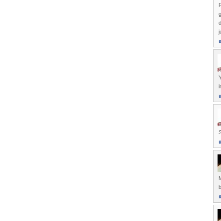
R
g
d
j
Y
i
M
b