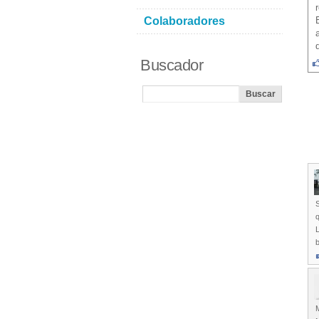
Colaboradores
Buscador
S
q
L
b
M