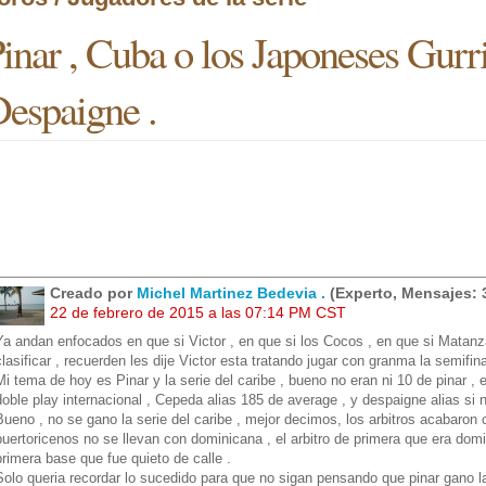
inar , Cuba o los Japoneses Gurr
espaigne .
Creado por
Michel Martinez Bedevia .
(Experto, Mensajes: 
22 de febrero de 2015 a las 07:14 PM CST
Ya andan enfocados en que si Victor , en que si los Cocos , en que si Matan
clasificar , recuerden les dije Victor esta tratando jugar con granma la semifin
Mi tema de hoy es Pinar y la serie del caribe , bueno no eran ni 10 de pinar , e
doble play internacional , Cepeda alias 185 de average , y despaigne alias si
Bueno , no se gano la serie del caribe , mejor decimos, los arbitros acabaron c
puertoricenos no se llevan con dominicana , el arbitro de primera que era domi
primera base que fue quieto de calle .
Solo queria recordar lo sucedido para que no sigan pensando que pinar gano la 