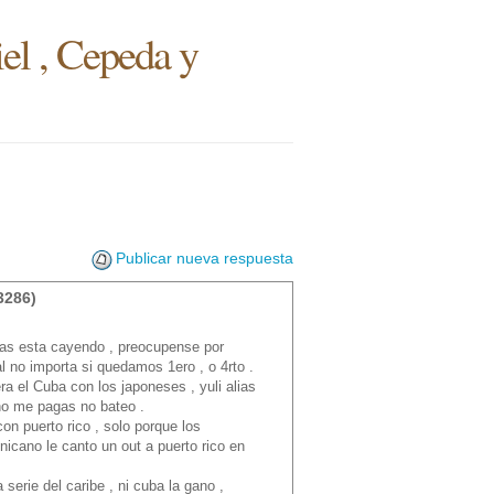
iel , Cepeda y
Publicar nueva respuesta
3286)
zas esta cayendo , preocupense por
al no importa si quedamos 1ero , o 4rto .
ra el Cuba con los japoneses , yuli alias
 no me pagas no bateo .
on puerto rico , solo porque los
nicano le canto un out a puerto rico en
serie del caribe , ni cuba la gano ,