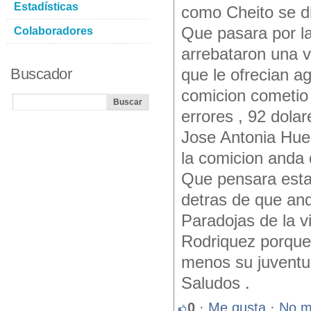
Estadísticas
como Cheito se dir
Que pasara por l
Colaboradores
arrebataron una v
Buscador
que le ofrecian a
comicion cometio l
errores , 92 dola
Jose Antonia Huel
la comicion anda 
Que pensara esta
detras de que and
Paradojas de la v
Rodriquez porque
menos su juventu
Saludos .
0
·
Me gusta
·
No m