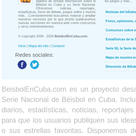
objetivo de brindar información sobre el
los juegos y más...
Béisbol en Cuba y su Serie Nacional.
Ofrecemos noticias, reportajes,
estadísticas, foros de debate, juegos online y mucho
Noticias del béisb
más... Constantemente buscamos mejorar y ampliar
nuestros servicios por lo que pronto publicaremos
Foros, opiniones, 
nuevas secciones en nuestra web como concursos
y otros entretenimientos.
Concursos sobre e
© copyright 2009 - 2026
BeisbolEnCuba.com
Estadísticas de la 
Inicio
|
Mapa del sitio
|
Contacto
Serie 50, la Serie d
Redes sociales:
Mapa de nuestra 
Directorio de Béi
BeisbolEnCuba.com es un proyecto desarr
Serie Nacional de Béisbol en Cuba. Inclui
diarios, estadísticas, noticias, report
para que los usuarios publiquen sus ideas
o sus estrellas favoritas. Disponemos d