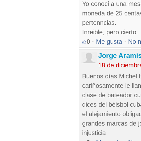
Yo conoci a una mese
moneda de 25 centavo
pertenncias.
Inreible, pero cierto.
0
·
Me gusta
·
No 
Jorge Arami
18 de diciembr
Buenos días Michel 
cariñosamente le ll
clase de bateador cu
dices del béisbol cu
el alejamiento obliga
grandes marcas de j
injusticia