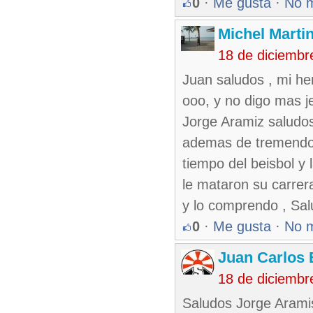
0
·
Me gusta
·
No 
Michel Marti
18 de diciembr
Juan saludos , mi he
ooo, y no digo mas je 
Jorge Aramiz saludos
ademas de tremendo p
tiempo del beisbol y l
le mataron su carre
y lo comprendo , Sal
0
·
Me gusta
·
No 
Juan Carlos 
18 de diciembr
Saludos Jorge Arami