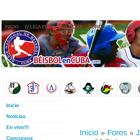
INICIO
IV LIGA ELITE
NOTICIAS
FOROS
PRONÓSTIC
Inicio
Noticias
En vivo!!!
Inicio
»
Foros
»
J
Concursos