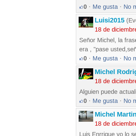
0
·
Me gusta
·
No 
Luisi2015
(Eve
18 de diciembr
Señor Michel, la fra
era , "pase usted,señ
0
·
Me gusta
·
No 
Michel Rodr
18 de diciembr
Alguien puede actuali
0
·
Me gusta
·
No 
Michel Marti
18 de diciembr
Luis Enrrique yo lo s