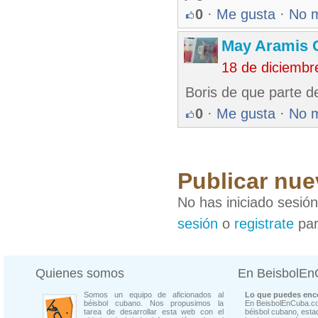
0
·
Me gusta
·
No 
May Aramis 
18 de diciembr
Boris de que parte 
0
·
Me gusta
·
No 
Publicar nue
No has iniciado sesió
sesión
o
registrate
par
Quienes somos
En BeisbolE
Somos un equipo de aficionados al
Lo que puedes enco
béisbol cubano. Nos propusimos la
En BeisbolEnCuba.co
tarea de desarrollar esta web con el
béisbol cubano, estad