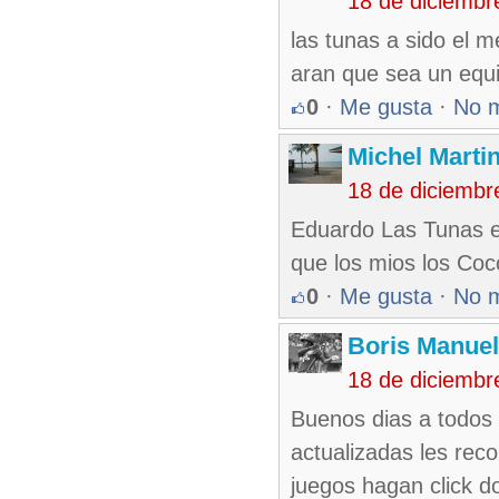
18 de diciembr
las tunas a sido el m
aran que sea un equip
0
·
Me gusta
·
No 
Michel Marti
18 de diciembr
Eduardo Las Tunas e
que los mios los Coc
0
·
Me gusta
·
No 
Boris Manue
18 de diciembr
Buenos dias a todos 
actualizadas les rec
juegos hagan click do