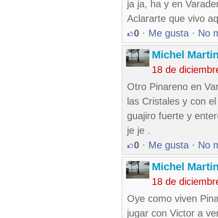
ja ja, ha y en Varade
Aclararte que vivo a
0
·
Me gusta
·
No 
Michel Marti
18 de diciembr
Otro Pinareno en Va
las Cristales y con e
guajiro fuerte y ente
je je .
0
·
Me gusta
·
No 
Michel Marti
18 de diciembr
Oye como viven Pina
jugar con Victor a ver