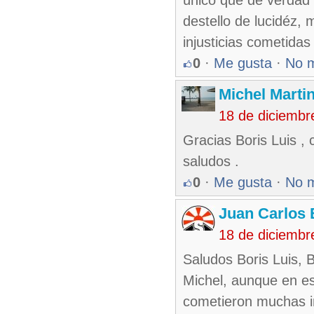
único que de verdad 
destello de lucidéz,
injusticias cometidas
0
·
Me gusta
·
No 
Michel Marti
18 de diciembr
Gracias Boris Luis ,
saludos .
0
·
Me gusta
·
No 
Juan Carlos 
18 de diciembr
Saludos Boris Luis, 
Michel, aunque en es
cometieron muchas inj