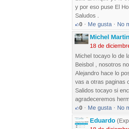
y por eso puse El Ho
Saludos .
0
·
Me gusta
·
No 
Michel Marti
18 de diciembr
Michel tocayo lo de l
Beisbol , nosotros no
Alejandro hace lo po
vas a otras paginas c
Salidos tocayo si enc
agradeceremos herm
0
·
Me gusta
·
No 
Eduardo
(Exp