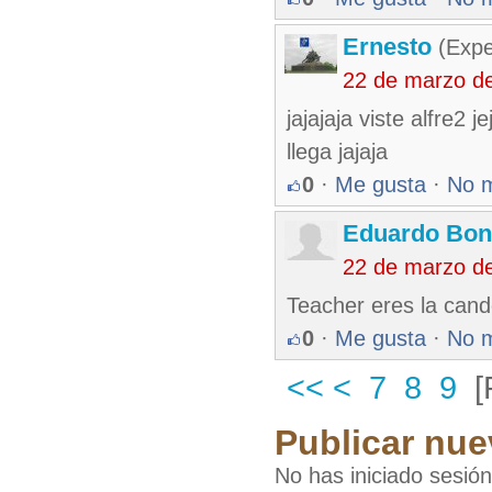
Ernesto
(Expe
22 de marzo d
jajajaja viste alfre2 
llega jajaja
0
·
Me gusta
·
No 
Eduardo Bon
22 de marzo d
Teacher eres la cande
0
·
Me gusta
·
No 
<<
<
7
8
9
[
Publicar nue
No has iniciado sesió