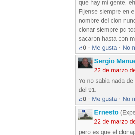
que hay mi gente, eh
Fijense siempre en e
nombre del clon nunca
clonar siempre pq to
sacaron hasta con mi 
0
·
Me gusta
·
No 
Sergio Manue
22 de marzo d
Yo no sabia nada de 
del 91.
0
·
Me gusta
·
No 
Ernesto
(Expe
22 de marzo d
pero es que el clona