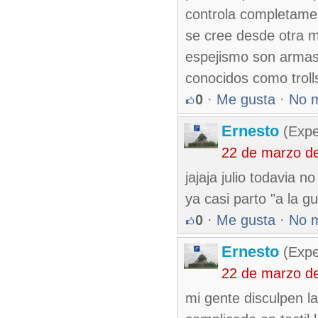
controla completament
se cree desde otra ma
espejismo son armas 
conocidos como trol
0
·
Me gusta
·
No 
Ernesto
(Expe
22 de marzo d
jajaja julio todavia
ya casi parto "a la g
0
·
Me gusta
·
No 
Ernesto
(Expe
22 de marzo d
mi gente disculpen la