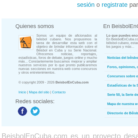
sesión
o
registrate
par
Quienes somos
En BeisbolE
Somos un equipo de aficionados al
Lo que puedes enco
béisbol cubano. Nos propusimos la
En BeisbolEnCuba.co
tarea de desarrollar esta web con el
béisbol cubano, estad
objetivo de brindar información sobre el
los juegos y más...
Béisbol en Cuba y su Serie Nacional.
Ofrecemos noticias, reportajes,
estadísticas, foros de debate, juegos online y mucho
Noticias del béisb
más... Constantemente buscamos mejorar y ampliar
nuestros servicios por lo que pronto publicaremos
Foros, opiniones, 
nuevas secciones en nuestra web como concursos
y otros entretenimientos.
Concursos sobre e
© copyright 2009 - 2026
BeisbolEnCuba.com
Estadísticas de la 
Inicio
|
Mapa del sitio
|
Contacto
Serie 50, la Serie d
Redes sociales:
Mapa de nuestra 
Directorio de Béi
BeisbolEnCuba.com es un proyecto desarr