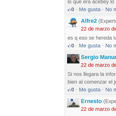
lo que era acebey lo
0
·
Me gusta
·
No 
Alfre2
(Expert
22 de marzo d
es q eso se hereda t
0
·
Me gusta
·
No 
Sergio Manue
22 de marzo d
Si nos llegara la inf
bien al comenzar el j
0
·
Me gusta
·
No 
Ernesto
(Expe
22 de marzo d