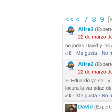
<<
<
7
8
9
[
Alfre2
(Expert
22 de marzo d
no jodas David y los 
0
·
Me gusta
·
No 
Alfre2
(Expert
22 de marzo d
Si Eduardo yo se...y 
locura la variedad d
0
·
Me gusta
·
No 
David
(Expert