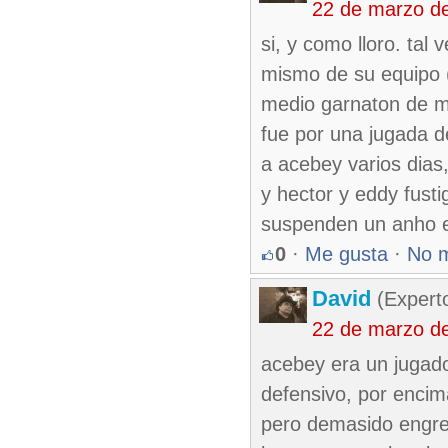
22 de marzo d
si, y como lloro. tal
mismo de su equipo 
medio garnaton de 
fue por una jugada de
a acebey varios dias
y hector y eddy fust
suspenden un anho e
0
·
Me gusta
·
No 
David
(Expert
22 de marzo d
acebey era un jugado
defensivo, por encima
pero demasido engre