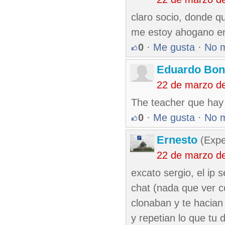
claro socio, donde q
me estoy ahogano en
0
·
Me gusta
·
No 
Eduardo Bon
22 de marzo d
The teacher que hay 
0
·
Me gusta
·
No 
Ernesto
(Expe
22 de marzo d
excato sergio, el ip 
chat (nada que ver co
clonaban y te hacian
y repetian lo que tu