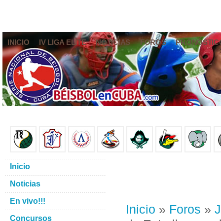
INICIO
IV LIGA ELITE
NOTICIAS
FOROS
PRONÓSTIC
Inicio
Noticias
En vivo!!!
Inicio
»
Foros
»
J
Concursos