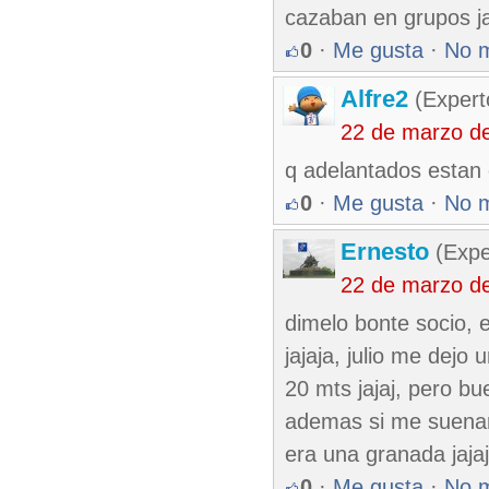
cazaban en grupos ja
0
·
Me gusta
·
No 
Alfre2
(Expert
22 de marzo d
q adelantados estan 
0
·
Me gusta
·
No 
Ernesto
(Expe
22 de marzo d
dimelo bonte socio, e
jajaja, julio me dej
20 mts jajaj, pero b
ademas si me suenan
era una granada jaja
0
·
Me gusta
·
No 