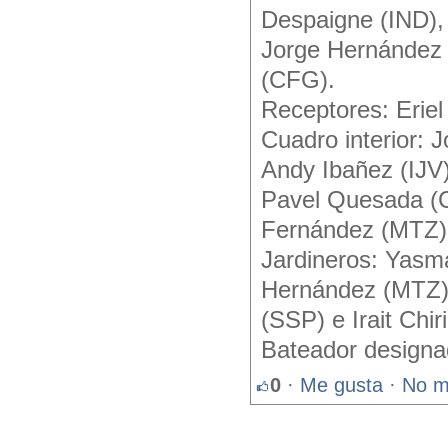
Despaigne (IND),
Jorge Hernández (
(CFG).
Receptores: Erie
Cuadro interior: 
Andy Ibañez (IJV
Pavel Quesada (C
Fernández (MTZ)
Jardineros: Yasm
Hernández (MTZ),
(SSP) e Irait Chir
Bateador designa
0
·
Me gusta
·
No m