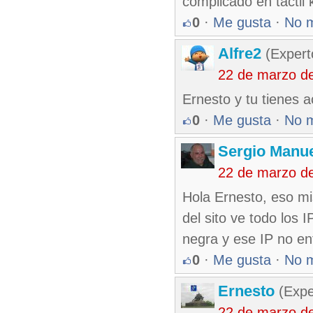
complicado en tactil 
0
·
Me gusta
·
No 
Alfre2
(Expert
22 de marzo d
Ernesto y tu tienes 
0
·
Me gusta
·
No 
Sergio Manue
22 de marzo d
Hola Ernesto, eso m
del sito ve todo los 
negra y ese IP no ent
0
·
Me gusta
·
No 
Ernesto
(Expe
22 de marzo d