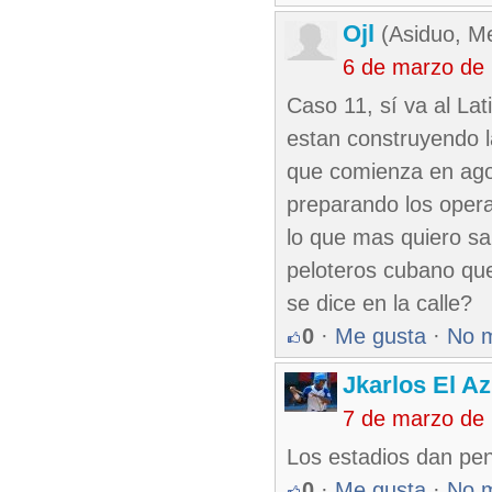
Ojl
(Asiduo, Me
6 de marzo de
Caso 11, sí va al La
estan construyendo la
que comienza en agos
preparando los operad
lo que mas quiero s
peloteros cubano que
se dice en la calle?
0
·
Me gusta
·
No 
Jkarlos El Az
7 de marzo de
Los estadios dan pena
0
·
Me gusta
·
No 