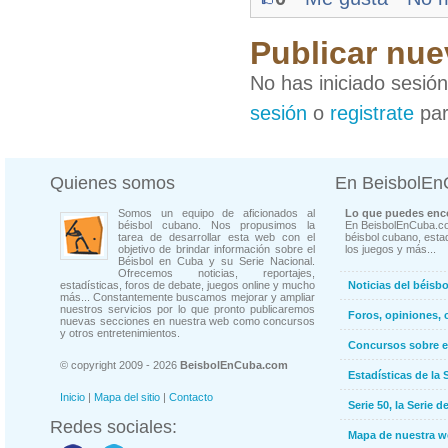
Publicar nue
No has iniciado sesió
sesión
o
registrate
par
Quienes somos
En BeisbolE
Somos un equipo de aficionados al
Lo que puedes enco
béisbol cubano. Nos propusimos la
En BeisbolEnCuba.co
tarea de desarrollar esta web con el
béisbol cubano, estad
objetivo de brindar información sobre el
los juegos y más...
Béisbol en Cuba y su Serie Nacional.
Ofrecemos noticias, reportajes,
estadísticas, foros de debate, juegos online y mucho
Noticias del béisb
más... Constantemente buscamos mejorar y ampliar
nuestros servicios por lo que pronto publicaremos
Foros, opiniones, 
nuevas secciones en nuestra web como concursos
y otros entretenimientos.
Concursos sobre e
© copyright 2009 - 2026
BeisbolEnCuba.com
Estadísticas de la 
Inicio
|
Mapa del sitio
|
Contacto
Serie 50, la Serie d
Redes sociales:
Mapa de nuestra 