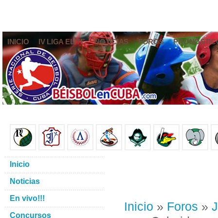
INICIO
IV LIGA ELITE
NOTICIAS
FOROS
PRONÓSTIC
Inicio
Noticias
En vivo!!!
Inicio
»
Foros
»
J
Concursos