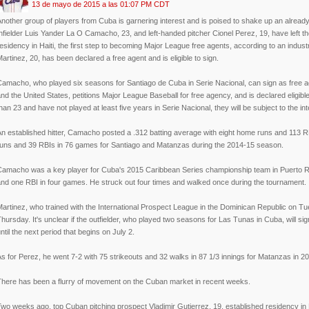
13 de mayo de 2015 a las 01:07 PM CDT
nother group of players from Cuba is garnering interest and is poised to shake up an alread
nfielder Luis Yander La O Camacho, 23, and left-handed pitcher Cionel Perez, 19, have left th
esidency in Haiti, the first step to becoming Major League free agents, according to an indust
artinez, 20, has been declared a free agent and is eligible to sign.
Camacho, who played six seasons for Santiago de Cuba in Serie Nacional, can sign as free a
nd the United States, petitions Major League Baseball for free agency, and is declared eligi
han 23 and have not played at least five years in Serie Nacional, they will be subject to the int
n established hitter, Camacho posted a .312 batting average with eight home runs and 113 RB
runs and 39 RBIs in 76 games for Santiago and Matanzas during the 2014-15 season.
Camacho was a key player for Cuba's 2015 Caribbean Series championship team in Puerto Rico
nd one RBI in four games. He struck out four times and walked once during the tournament.
artinez, who trained with the International Prospect League in the Dominican Republic on T
hursday. It's unclear if the outfielder, who played two seasons for Las Tunas in Cuba, will sign
ntil the next period that begins on July 2.
s for Perez, he went 7-2 with 75 strikeouts and 32 walks in 87 1/3 innings for Matanzas in 20
There has been a flurry of movement on the Cuban market in recent weeks.
wo weeks ago, top Cuban pitching prospect Vladimir Gutierrez, 19, established residency in