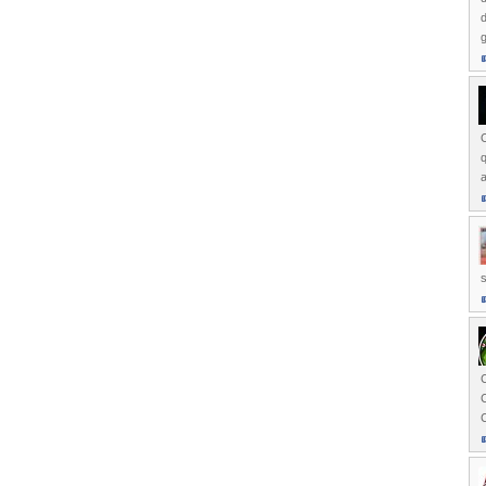
a
s
C