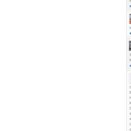
s
E
H
M
d
a