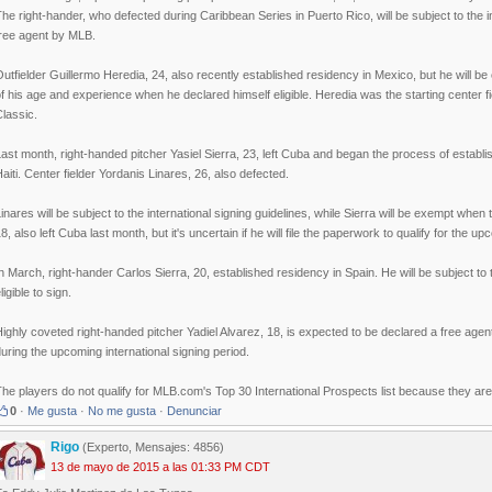
he right-hander, who defected during Caribbean Series in Puerto Rico, will be subject to the i
free agent by MLB.
utfielder Guillermo Heredia, 24, also recently established residency in Mexico, but he will b
f his age and experience when he declared himself eligible. Heredia was the starting center f
lassic.
ast month, right-handed pitcher Yasiel Sierra, 23, left Cuba and began the process of establi
aiti. Center fielder Yordanis Linares, 26, also defected.
inares will be subject to the international signing guidelines, while Sierra will be exempt when t
8, also left Cuba last month, but it's uncertain if he will file the paperwork to qualify for the u
n March, right-hander Carlos Sierra, 20, established residency in Spain. He will be subject t
ligible to sign.
ighly coveted right-handed pitcher Yadiel Alvarez, 18, is expected to be declared a free agen
uring the upcoming international signing period.
he players do not qualify for MLB.com's Top 30 International Prospects list because they are n
0
·
Me gusta
·
No me gusta
·
Denunciar
Rigo
(Experto, Mensajes: 4856)
13 de mayo de 2015 a las 01:33 PM CDT