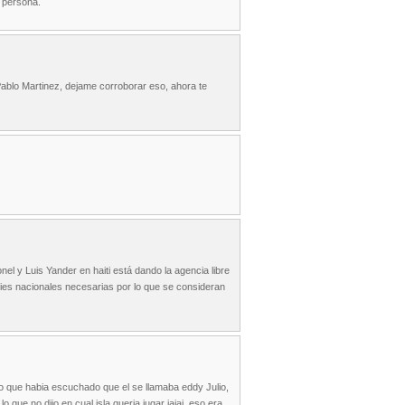
a persona.
Pablo Martinez, dejame corroborar eso, ahora te
nel y Luis Yander en haiti está dando la agencia libre
eries nacionales necesarias por lo que se consideran
ro que habia escuchado que el se llamaba eddy Julio,
lo que no dijo en cual isla queria jugar jajaj, eso era