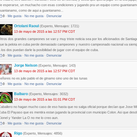
de esperarse, un muchacho con esas condiciones y jugando pra un equipo como guantanamo q
guantanamo, como de aqui a guantanamo...
0
·
Me gusta
·
No me gusta
·
Denunciar
Ortolani Raoul
(Experto, Mensajes: 1721)
13 de mayo de 2015 a las 12:57 PM CDT
Otros dos grandes campeones se van y muy triste noticia sea por los aficionados de Santia
que la pelota en cuba perde demasiado campeones y nuestro campeonado nacional va siem
 los dos puedan darle la posibilidad de jugar con el equipo de cuba.
0
·
Me gusta
·
No me gusta
·
Denunciar
Jorge Nelson
(Experto, Mensajes: 143)
13 de mayo de 2015 a las 12:57 PM CDT
eñores no es julio pablo el de gtnamo sino uno de las tunas
0
·
Me gusta
·
No me gusta
·
Denunciar
Balbaro
(Experto, Mensajes: 3032)
13 de mayo de 2015 a las 01:01 PM CDT
Caballero no hagan mucho caso de eso hasta que no salga oficial porque decían que Jose M
uba El Payaso que es mentira estan jugando la provincial con municipio Colon. Asi que desde
Cionel y Yander La O no me lo creo aun.
0
·
Me gusta
·
No me gusta
·
Denunciar
Rigo
(Experto, Mensajes: 4856)