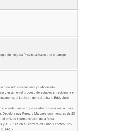
jugando ninguna Provincial hable con un amigo
un mercado internacional ya atiborrado
isla y están en el proceso de establecer residencia en
ionalmente, el jardinero central cubano Eddy Julio
omo agente una vez que establezca residencia fuera
mar. Debido a que Perez y Martinez son menores de 23
directivas internacionales de la firma.
s y 113 RBIs en su carrera en Cuba. Él bateó .325
l 2014-15.