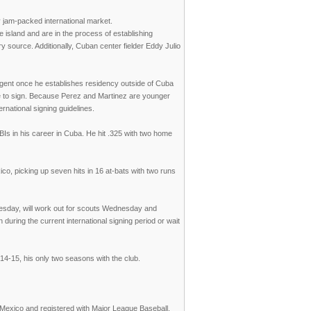
y jam-packed international market.
e island and are in the process of establishing
ry source. Additionally, Cuban center fielder Eddy Julio
gent once he establishes residency outside of Cuba
ble to sign. Because Perez and Martinez are younger
ernational signing guidelines.
Is in his career in Cuba. He hit .325 with two home
, picking up seven hits in 16 at-bats with two runs
uesday, will work out for scouts Wednesday and
 during the current international signing period or wait
14-15, his only two seasons with the club.
 Mexico and registered with Major League Baseball.