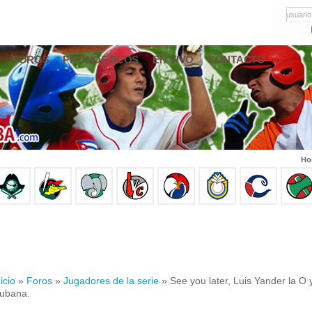
usuario
FOROS
PRONÓSTICOS
EN VIVO
CONTACTO
Ho
icio
»
Foros
»
Jugadores de la serie
» See you later, Luis Yander la O 
ubana.