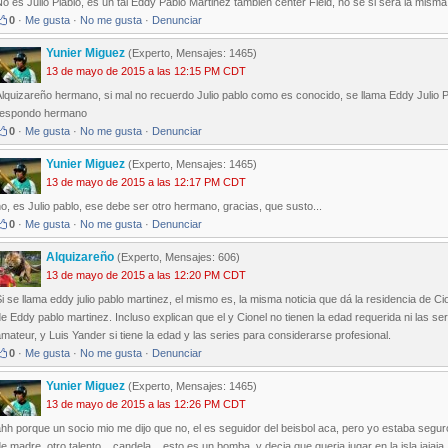
o es Julio Plablo, es un tal Eddy Pablo Martinez también center Field, no sé si será la mism
0
·
Me gusta
·
No me gusta
·
Denunciar
Yunier Miguez
(Experto, Mensajes: 1465)
13 de mayo de 2015 a las 12:15 PM CDT
lquizareño hermano, si mal no recuerdo Julio pablo como es conocido, se llama Eddy Julio 
respondo hermano
0
·
Me gusta
·
No me gusta
·
Denunciar
Yunier Miguez
(Experto, Mensajes: 1465)
13 de mayo de 2015 a las 12:17 PM CDT
o, es Julio pablo, ese debe ser otro hermano, gracias, que susto...
0
·
Me gusta
·
No me gusta
·
Denunciar
Alquizareño
(Experto, Mensajes: 606)
13 de mayo de 2015 a las 12:20 PM CDT
i se llama eddy julio pablo martinez, el mismo es, la misma noticia que dá la residencia de Cio
e Eddy pablo martinez. Incluso explican que el y Cionel no tienen la edad requerida ni las s
mateur, y Luis Yander si tiene la edad y las series para considerarse profesional.
0
·
Me gusta
·
No me gusta
·
Denunciar
Yunier Miguez
(Experto, Mensajes: 1465)
13 de mayo de 2015 a las 12:26 PM CDT
hh porque un socio mio me dijo que no, el es seguidor del beisbol aca, pero yo estaba segu
e madre, otro talento... candela... esto es un bomba, y decia que queria jugar en la isla jajaja, 