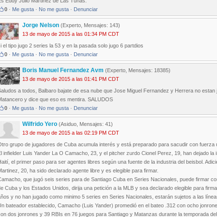
Es Eddy Julio Martinez de Las Tunas.
0
·
Me gusta
·
No me gusta
·
Denunciar
Jorge Nelson
(Experto, Mensajes: 143)
13 de mayo de 2015 a las 01:34 PM CDT
i el tipo jugo 2 series la 53 y en la pasada solo jugo 6 partdios
0
·
Me gusta
·
No me gusta
·
Denunciar
Boris Manuel Fernandez Avm
(Experto, Mensajes: 18385)
13 de mayo de 2015 a las 01:41 PM CDT
Saludos a todos, Balbaro bajate de esa nube que Jose Miguel Fernandez y Herrera no estan 
Matancero y dice que eso es mentira. SALUDOS
0
·
Me gusta
·
No me gusta
·
Denunciar
Wilfrido Yero
(Asiduo, Mensajes: 41)
13 de mayo de 2015 a las 02:19 PM CDT
Otro grupo de jugadores de Cuba acumula interés y está preparado para sacudir con fuerza 
l infielder Luis Yander La O Camacho, 23, y el pitcher zurdo Cionel Perez, 19, han dejado la 
aití, el primer paso para ser agentes libres según una fuente de la industria del beisbol. Adic
artinez, 20, ha sido declarado agente libre y es elegible para firmar.
Camacho, que jugó seis series para de Santiago Cuba en Series Nacionales, puede firmar c
e Cuba y los Estados Unidos, dirija una petición a la MLB y sea declarado elegible para fir
ños y no han jugado como minimo 5 series en Series Nacionales, estarán sujetos a las líneas 
Un bateador establecido, Camacho (Luis Yander) promedió en el bateo .312 con ocho jonrone
con dos jonrones y 39 RBIs en 76 juegos para Santiago y Matanzas durante la temporada de