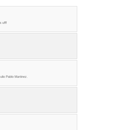
 ufff
ulio Pablo Martinez.