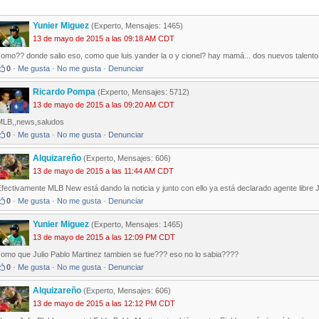
Yunier Miguez
(Experto, Mensajes: 1465)
13 de mayo de 2015 a las 09:18 AM CDT
omo?? donde salio eso, como que luis yander la o y cionel? hay mamá... dos nuevos talentos
0
·
Me gusta
·
No me gusta
·
Denunciar
Ricardo Pompa
(Experto, Mensajes: 5712)
13 de mayo de 2015 a las 09:20 AM CDT
MLB,,news,saludos
0
·
Me gusta
·
No me gusta
·
Denunciar
Alquizareño
(Experto, Mensajes: 606)
13 de mayo de 2015 a las 11:44 AM CDT
fectivamente MLB New está dando la noticia y junto con ello ya está declarado agente libre J
0
·
Me gusta
·
No me gusta
·
Denunciar
Yunier Miguez
(Experto, Mensajes: 1465)
13 de mayo de 2015 a las 12:09 PM CDT
como que Julio Pablo Martinez tambien se fue??? eso no lo sabia????
0
·
Me gusta
·
No me gusta
·
Denunciar
Alquizareño
(Experto, Mensajes: 606)
13 de mayo de 2015 a las 12:12 PM CDT