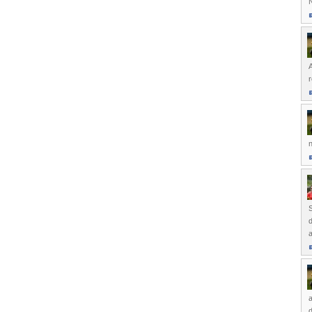
N
A
n
S
d
a
a
d