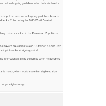
nternational signing guidelines when he is declared a
e exempt from international signing guidelines because
ielder for Cuba during the 2013 World Baseball
shing residency, either in the Dominican Republic or
he players are eligible to sign. Outfielder Yusnier Diaz,
pcoming international signing period.
o the international signing guidelines when he becomes
t this month, which would make him eligible to sign
ot yet eligible to sign.