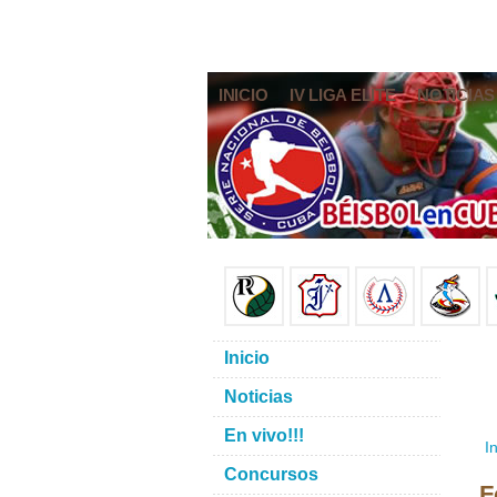
INICIO
IV LIGA ELITE
NOTICIAS
Inicio
Noticias
En vivo!!!
In
Concursos
F