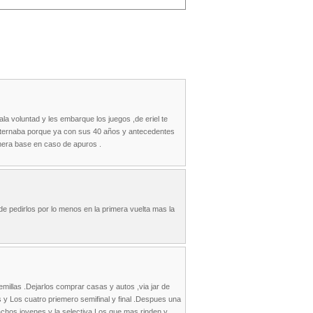
a voluntad y les embarque los juegos ,de eriel te
 alternaba porque ya con sus 40 años y antecedentes
imera base en caso de apuros .
de pedirlos por lo menos en la primera vuelta mas la
millas .Dejarlos comprar casas y autos ,via jar de
s y Los cuatro priemero semifinal y final .Despues una
hachos jovenes y la selectiva Los que mas rinden y