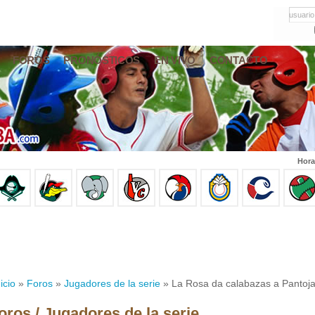
usuario
FOROS
PRONÓSTICOS
EN VIVO
CONTACTO
Hora
icio
»
Foros
»
Jugadores de la serie
» La Rosa da calabazas a Pantoja
oros / Jugadores de la serie