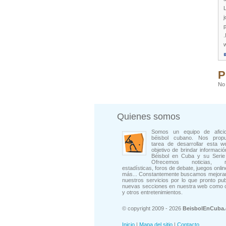
L
j
p
.
P
No 
Quienes somos
Somos un equipo de afici
béisbol cubano. Nos prop
tarea de desarrollar esta w
objetivo de brindar informació
Béisbol en Cuba y su Serie 
Ofrecemos noticias, rep
estadísticas, foros de debate, juegos onli
más... Constantemente buscamos mejorar
nuestros servicios por lo que pronto pu
nuevas secciones en nuestra web como 
y otros entretenimientos.
© copyright 2009 - 2026
BeisbolEnCuba
Inicio
|
Mapa del sitio
|
Contacto