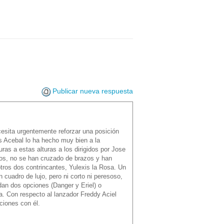
Publicar nueva respuesta
cesita urgentemente reforzar una posición
ys Acebal lo ha hecho muy bien a la
uras a estas alturas a los dirigidos por Jose
eros, no se han cruzado de brazos y han
tros dos contrincantes, Yulexis la Rosa. Un
cuadro de lujo, pero ni corto ni peresoso,
edan dos opciones (Danger y Eriel) o
ra. Con respecto al lanzador Freddy Aciel
ciones con él.