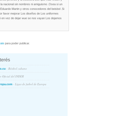
 la nacional sin nombres ni amiguismo .Osea si un
,Eduardo Martin y otros conocedores del beisbol .Si
por favor mejorar Los diseños de Los uniformes
a si en vez de dejar wue se nos vayan Los dejamos
rate
para poder publicar.
nterés
- Béisbol cubano
o.cu
io Oficial del INDER
- Ligas de futbol de Europa
ropa.com