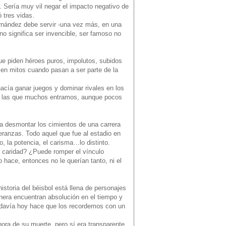
. Sería muy vil negar el impacto negativo de
 tres vidas.
Fernández debe servir -una vez más, en una
 no significa ser invencible, ser famoso no
ue piden héroes puros, impolutos, subidos
 en mitos cuando pasan a ser parte de la
cía ganar juegos y dominar rivales en los
 en las que muchos entramos, aunque pocos
a desmontar los cimientos de una carrera
eranzas. Todo aquel que fue al estadio en
 la potencia, el carisma…lo distinto.
e caridad? ¿Puede romper el vínculo
hace, entonces no le querían tanto, ni el
istoria del béisbol está llena de personajes
nera encuentran absolución en el tiempo y
todavía hoy hace que los recordemos con un
hora de su muerte, pero sí era transparente