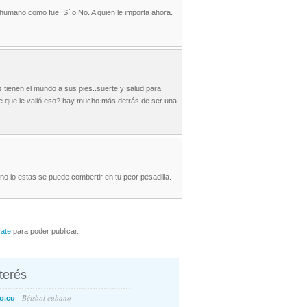
humano como fue. Sí o No. A quien le importa ahora.
os tienen el mundo a sus pies..suerte y salud para
 de que le valió eso? hay mucho más detrás de ser una
no lo estas se puede combertir en tu peor pesadilla.
rate
para poder publicar.
nterés
- Béisbol cubano
o.cu