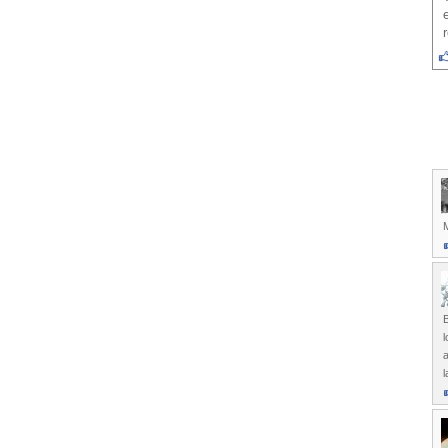
M
l
l