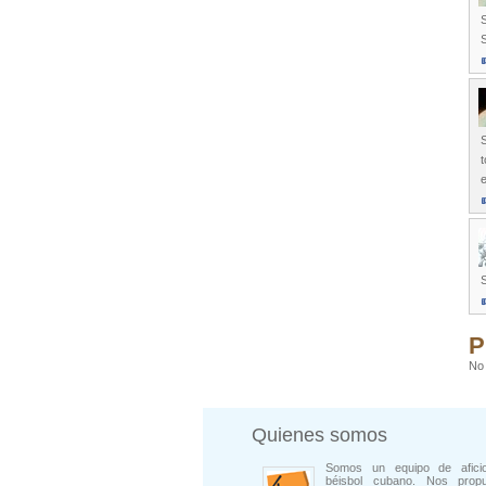
S
S
t
e
S
P
No 
Quienes somos
Somos un equipo de afici
béisbol cubano. Nos prop