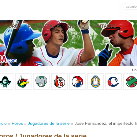
usuario
FOROS
PRONÓSTICOS
EN VIVO
CONTACTO
Ho
icio
»
Foros
»
Jugadores de la serie
» José Fernández, el imperfecto 
oros / Jugadores de la serie