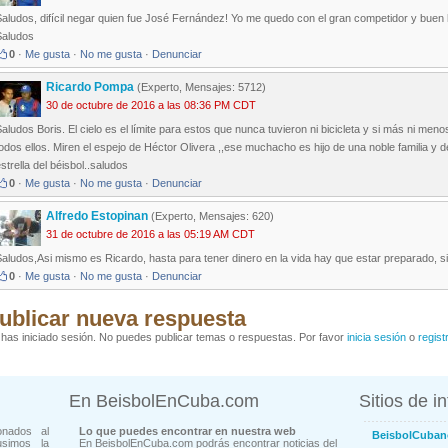
aludos, difícil negar quien fue José Fernández! Yo me quedo con el gran competidor y buen 
Saludos
0
·
Me gusta
·
No me gusta
·
Denunciar
Ricardo Pompa
(Experto, Mensajes: 5712)
30 de octubre de 2016 a las 08:36 PM CDT
aludos Boris. El cielo es el límite para estos que nunca tuvieron ni bicicleta y si más ni men
odos ellos. Miren el espejo de Héctor Olivera ,,ese muchacho es hijo de una noble familia y
strella del béisbol..saludos
0
·
Me gusta
·
No me gusta
·
Denunciar
Alfredo Estopinan
(Experto, Mensajes: 620)
31 de octubre de 2016 a las 05:19 AM CDT
aludos,Asi mismo es Ricardo, hasta para tener dinero en la vida hay que estar preparado, si
0
·
Me gusta
·
No me gusta
·
Denunciar
ublicar nueva respuesta
has iniciado sesión. No puedes publicar temas o respuestas. Por favor
inicia sesión
o
regist
En BeisbolEnCuba.com
Sitios de i
onados al
Lo que puedes encontrar en nuestra web
BeisbolCuban
usimos la
En BeisbolEnCuba.com podrás encontrar noticias del