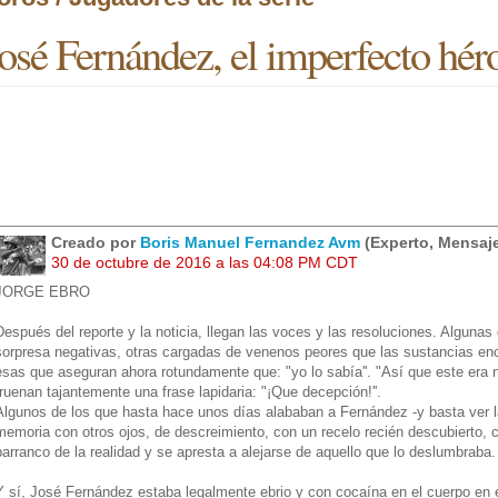
osé Fernández, el imperfecto hé
Creado por
Boris Manuel Fernandez Avm
(Experto, Mensaje
30 de octubre de 2016 a las 04:08 PM CDT
JORGE EBRO
Después del reporte y la noticia, llegan las voces y las resoluciones. Algunas 
sorpresa negativas, otras cargadas de venenos peores que las sustancias en
esas que aseguran ahora rotundamente que: "yo lo sabía''. "Así que este era n
truenan tajantemente una frase lapidaria: "¡Que decepción!''.
Algunos de los que hasta hace unos días alababan a Fernández -y basta ver 
memoria con otros ojos, de descreimiento, con un recelo recién descubierto, c
barranco de la realidad y se apresta a alejarse de aquello que lo deslumbraba.
Y sí, José Fernández estaba legalmente ebrio y con cocaína en el cuerpo en 