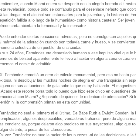
septiembre, cuando Miami entera se despertó con la alegría borrada del rostro
esta revelación, porque todo se confabuló para el desenlace nefasto que cobró
Ni las drogas ni el alcohol son estandartes para la juventud y la historia de 
repetición fallida a lo largo de la humanidad- como historia cautelar. Ser joven
ofrece carta abierta a la temeridad y la insensatez.
Puedo entender ciertas reacciones adversas, pero no comulgo con aquellos q
al mármol de la adoración cuando son todavía carne y hueso, y se convierten
memoria colectiva de un pueblo, de una ciudad.
A sus 24 años, Fernández era demasiado humano y ese impulso vital que le ha
terrenos de béisbol aparentemente le llevó a habitar en alguna zona oscura
tenemos el coraje de admitirlo.
Sí, Fernández cometió un error de cálculo monumental, pero eso no basta par
exitosa, ni desdibujar las muchas noches de alegría en una franquicia sin esp
alguna de sus actuaciones de gala sabe lo que estoy hablando. El magnetismo,
¿Acaso este reporte borra todo lo bueno que hizo este chico en cuestiones d
emocional con Miami? ¿Separarlo de quienes le rodeaban de admiración? Si lo 
perdón ni la comprensión priman en esta comunidad.
Fernández no será el primero ni el último. De Babe Ruth a Dwight Gooden, la h
complicados, algunos despreciables, verdaderos truhanes, pero de alguna ma
las conciencias, porque dejaron algo precioso en sus trayectorias, algo que 
fulgor distinto, a pesar de los claroscuros.
Tal vez Fernández no tuvo la mejor de las purezas -ni de las decisiones- a la 