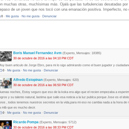
en muchas otras, muchísimas más. Ojalá que las turbulencias desatadas por 
repaso de un joven que nos tocó con una emanación positiva. Imperfecto, no
0
·
Me gusta
·
No me gusta
·
Denunciar
Boris Manuel Fernandez Avm
(Experto, Mensajes: 18385)
30 de octubre de 2016 a las 04:10 PM CDT
uy buen articulo de Jorge Ebro, para mi lo sigo admirando como el buen jugador y ciudadan
0
·
Me gusta
·
No me gusta
·
Denunciar
Alfredo Estopinan
(Experto, Mensajes: 620)
30 de octubre de 2016 a las 06:50 PM CDT
Buenas noches, Estoy seguro que eso de la koka era algo que el recien empezaba a esperim
ogros y su talento natural, lastima que salio esa noticia a la luz publca porque Jose es el i
anos , todos tenemos nuestros secretos en la vida,para mi eso no cambia nada a la hora de 
a mlb que es mucho decir.
0
·
Me gusta
·
No me gusta
·
Denunciar
Ricardo Pompa
(Experto, Mensajes: 5712)
30 de octubre de 2016 a las 08:33 PM CDT