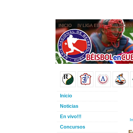
INICIO
IV LIGA ELITE
NOTICIAS
Inicio
Noticias
En vivo!!!
In
Concursos
F