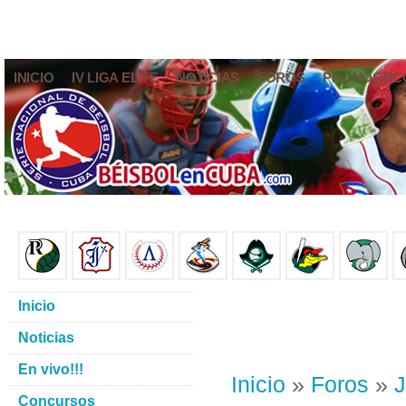
INICIO
IV LIGA ELITE
NOTICIAS
FOROS
PRONÓSTIC
Inicio
Noticias
En vivo!!!
Inicio
»
Foros
»
J
Concursos