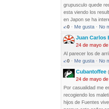
grupusculo quede red
esta viendo los resu
en Japon se ha inte
0
·
Me gusta
·
No 
Juan Carlos 
24 de mayo de
Al parecer los de arr
0
·
Me gusta
·
No 
Cubantoffee
(
24 de mayo de
Por casualidad me e
recogiendo los male
hijos de Fuentes viv