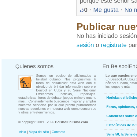
porque este señor sa
0
·
Me gusta
·
No 
Publicar nue
No has iniciado sesió
sesión
o
registrate
par
Quienes somos
En BeisbolE
Somos un equipo de aficionados al
Lo que puedes enco
béisbol cubano. Nos propusimos la
En BeisbolEnCuba.co
tarea de desarrollar esta web con el
béisbol cubano, estad
objetivo de brindar información sobre el
los juegos y más...
Béisbol en Cuba y su Serie Nacional.
Ofrecemos noticias, reportajes,
estadísticas, foros de debate, juegos online y mucho
Noticias del béisb
más... Constantemente buscamos mejorar y ampliar
nuestros servicios por lo que pronto publicaremos
Foros, opiniones, 
nuevas secciones en nuestra web como concursos
y otros entretenimientos.
Concursos sobre e
© copyright 2009 - 2026
BeisbolEnCuba.com
Estadísticas de la 
Inicio
|
Mapa del sitio
|
Contacto
Serie 50, la Serie d