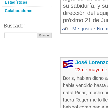
Estadísticas
su sabiduría, y s
Colaboradores
dirección del equ
próximo 21 de Ju
Buscador
0
·
Me gusta
·
No m
José Lorenzo
23 de mayo de
Boris, habian dicho 
habia vendido hasta 
natal Pinar, mucho p
fuera Roger me lo l
béisbol como nadie 