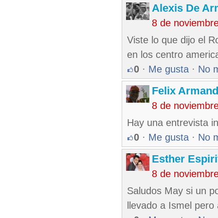
Alexis De A
8 de noviembr
Viste lo que dijo el 
en los centro americ
0
·
Me gusta
·
No 
Felix Armand
8 de noviembr
Hay una entrevista i
0
·
Me gusta
·
No 
Esther Espir
8 de noviembr
Saludos May si un po
llevado a Ismel pero