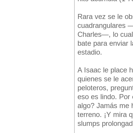
Rara vez se le o
cuadrangulares —d
Charles—, lo cual
bate para enviar l
estadio.
A Isaac le place 
quienes se le ace
peloteros, pregunt
eso es lindo. Por
algo? Jamás me ha
terreno. ¡Y mira 
slumps prolongad