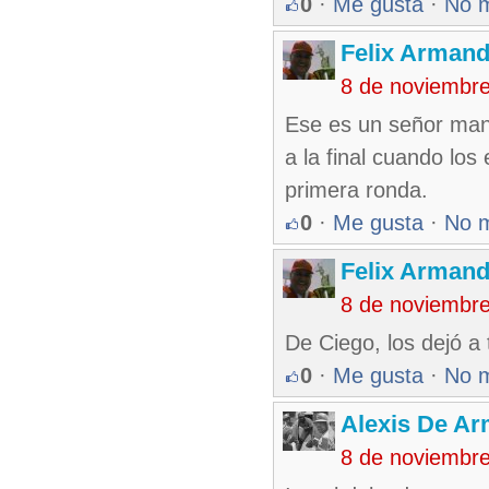
0
·
Me gusta
·
No 
Felix Armand
8 de noviembr
Ese es un señor mana
a la final cuando los
primera ronda.
0
·
Me gusta
·
No 
Felix Armand
8 de noviembr
De Ciego, los dejó a 
0
·
Me gusta
·
No 
Alexis De A
8 de noviembr