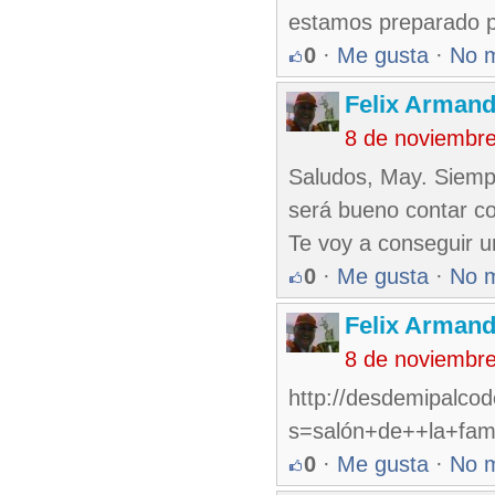
estamos preparado p
0
·
Me gusta
·
No 
Felix Armand
8 de noviembr
Saludos, May. Siempre
será bueno contar co
Te voy a conseguir u
0
·
Me gusta
·
No 
Felix Armand
8 de noviembr
http://desdemipalco
s=salón+de++la+fam
0
·
Me gusta
·
No 