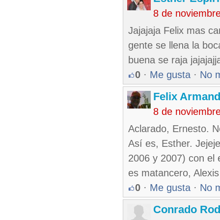
8 de noviembr
Jajajaja Felix mas ca
gente se llena la bo
buena se raja jajajaj
0
·
Me gusta
·
No 
Felix Armand
8 de noviembr
Aclarado, Ernesto. N
Así es, Esther. Jeje
2006 y 2007) con el 
es matancero, Alexis 
0
·
Me gusta
·
No 
Conrado Rod