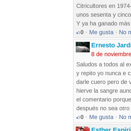
Citricultores en 197
unos sesenta y cinc
Y ya ha ganado más 
0
·
Me gusta
·
No 
Ernesto Jard
8 de noviembr
Saludos a todos al ex
y repito yo nunca e c
darle cuero pero de 
hierve la sangre aun
el comentario porque
después no sea otro 
0
·
Me gusta
·
No 
Esther Espir