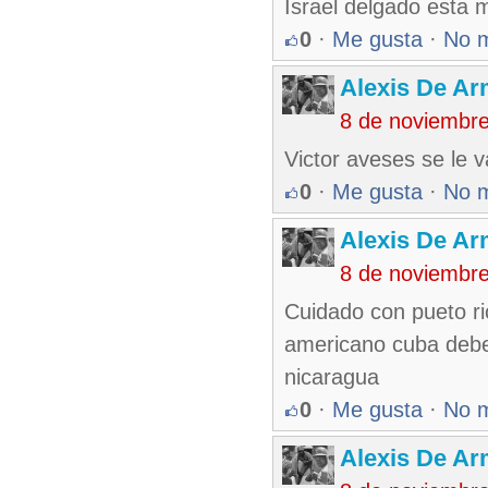
Israel delgado esta 
0
·
Me gusta
·
No 
Alexis De A
8 de noviembr
Victor aveses se le va
0
·
Me gusta
·
No 
Alexis De A
8 de noviembr
Cuidado con pueto ri
americano cuba debe
nicaragua
0
·
Me gusta
·
No 
Alexis De A