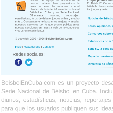
Somos un equipo de aficionados al
Lo que puedes enco
béisbol cubano. Nos propusimos la
En BeisbolEnCuba.co
tarea de desarrollar esta web con el
béisbol cubano, estad
objetivo de brindar información sobre el
los juegos y más...
Béisbol en Cuba y su Serie Nacional.
Ofrecemos noticias, reportajes,
estadísticas, foros de debate, juegos online y mucho
Noticias del béisb
más... Constantemente buscamos mejorar y ampliar
nuestros servicios por lo que pronto publicaremos
Foros, opiniones, 
nuevas secciones en nuestra web como concursos
y otros entretenimientos.
Concursos sobre e
© copyright 2009 - 2026
BeisbolEnCuba.com
Estadísticas de la 
Inicio
|
Mapa del sitio
|
Contacto
Serie 50, la Serie d
Redes sociales:
Mapa de nuestra 
Directorio de Béi
BeisbolEnCuba.com es un proyecto desarr
Serie Nacional de Béisbol en Cuba. Inclui
diarios, estadísticas, noticias, report
para que los usuarios publiquen sus ideas