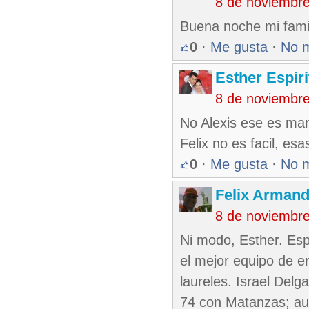
8 de noviembr
Buena noche mi famil
0
·
Me gusta
·
No 
Esther Espir
8 de noviembr
No Alexis ese es man
Felix no es facil, esa
0
·
Me gusta
·
No 
Felix Armand
8 de noviembr
Ni modo, Esther. Es
el mejor equipo de e
laureles. Israel Delg
74 con Matanzas; au