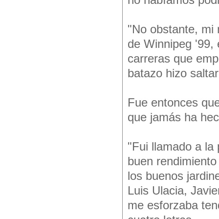
no habíamos podid
"No obstante, mi
de Winnipeg '99,
carreras que empa
batazo hizo salta
Fue entonces que 
que jamás ha hech
"Fui llamado a la
buen rendimiento 
los buenos jardin
Luis Ulacia, Javi
me esforzaba tendr