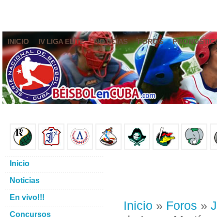
INICIO
IV LIGA ELITE
NOTICIAS
FOROS
PRONÓSTIC
Inicio
Noticias
En vivo!!!
Inicio
»
Foros
»
J
Concursos