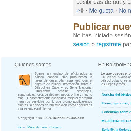
posibilidas de out y 
0
·
Me gusta
·
No 
Publicar nue
No has iniciado sesió
sesión
o
registrate
par
Quienes somos
En BeisbolE
Somos un equipo de aficionados al
Lo que puedes enco
béisbol cubano. Nos propusimos la
En BeisbolEnCuba.co
tarea de desarrollar esta web con el
béisbol cubano, estad
objetivo de brindar información sobre el
los juegos y más...
Béisbol en Cuba y su Serie Nacional.
Ofrecemos noticias, reportajes,
estadísticas, foros de debate, juegos online y mucho
Noticias del béisb
más... Constantemente buscamos mejorar y ampliar
nuestros servicios por lo que pronto publicaremos
Foros, opiniones, 
nuevas secciones en nuestra web como concursos
y otros entretenimientos.
Concursos sobre e
© copyright 2009 - 2026
BeisbolEnCuba.com
Estadísticas de la 
Inicio
|
Mapa del sitio
|
Contacto
Serie 50, la Serie d