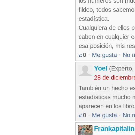
los números son much
fildeo, todos sabem
estadística.
Cualquiera de ellos 
caben en cualquier e
esa posición, mis re
0
·
Me gusta
·
No 
Yoel
(Experto,
28 de diciembr
También un hecho es
estadísticas mucho m
aparecen en los libr
0
·
Me gusta
·
No 
Frankapitali