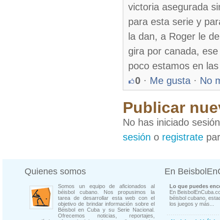
victoria asegurada si
para esta serie y pa
la dan, a Roger le d
gira por canada, ese
poco estamos en las 
0
·
Me gusta
·
No 
Publicar nue
No has iniciado sesió
sesión
o
registrate
par
Quienes somos
En BeisbolE
Somos un equipo de aficionados al
Lo que puedes enco
béisbol cubano. Nos propusimos la
En BeisbolEnCuba.co
tarea de desarrollar esta web con el
béisbol cubano, estad
objetivo de brindar información sobre el
los juegos y más...
Béisbol en Cuba y su Serie Nacional.
Ofrecemos noticias, reportajes,