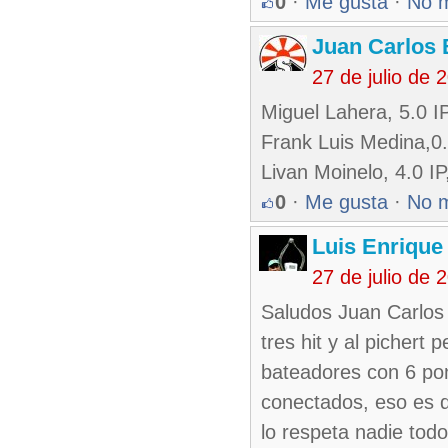
0
·
Me gusta
·
No 
Juan Carlos 
27 de julio de
Miguel Lahera, 5.0 I
Frank Luis Medina,0.
Livan Moinelo, 4.0 IP
0
·
Me gusta
·
No 
Luis Enriqu
27 de julio de
Saludos Juan Carlos 
tres hit y al pichert
bateadores con 6 po
conectados, eso es d
lo respeta nadie tod