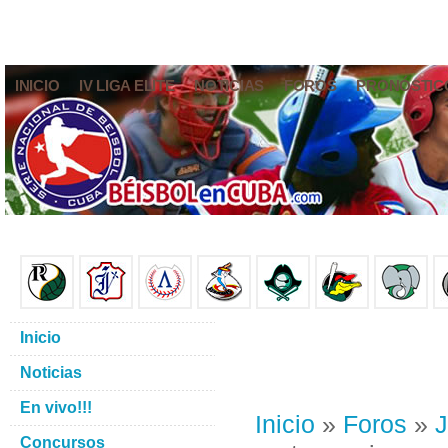
INICIO
IV LIGA ELITE
NOTICIAS
FOROS
PRONÓSTIC
Inicio
Noticias
En vivo!!!
Inicio
»
Foros
»
J
Concursos