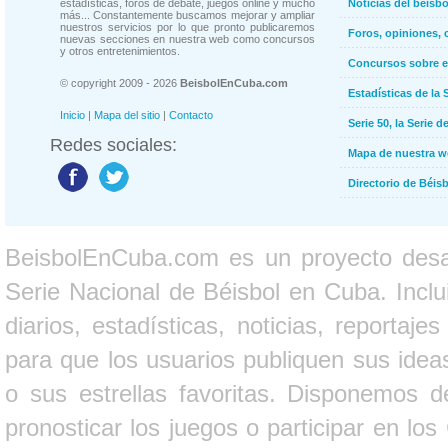
estadísticas, foros de debate, juegos online y mucho
Noticias del béisb
más... Constantemente buscamos mejorar y ampliar
nuestros servicios por lo que pronto publicaremos
Foros, opiniones, 
nuevas secciones en nuestra web como concursos
y otros entretenimientos.
Concursos sobre e
© copyright 2009 - 2026
BeisbolEnCuba.com
Estadísticas de la 
Inicio
|
Mapa del sitio
|
Contacto
Serie 50, la Serie d
Redes sociales:
Mapa de nuestra 
Directorio de Béi
BeisbolEnCuba.com es un proyecto desarr
Serie Nacional de Béisbol en Cuba. Inclui
diarios, estadísticas, noticias, report
para que los usuarios publiquen sus ideas
o sus estrellas favoritas. Disponemos d
pronosticar los juegos o participar en lo