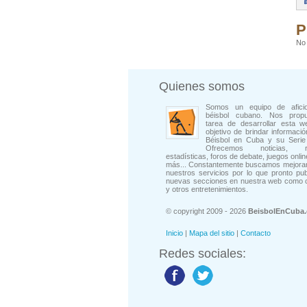
P
No 
Quienes somos
Somos un equipo de afici
béisbol cubano. Nos prop
tarea de desarrollar esta w
objetivo de brindar informació
Béisbol en Cuba y su Serie 
Ofrecemos noticias, rep
estadísticas, foros de debate, juegos onli
más... Constantemente buscamos mejorar
nuestros servicios por lo que pronto pu
nuevas secciones en nuestra web como 
y otros entretenimientos.
© copyright 2009 - 2026
BeisbolEnCuba
Inicio
|
Mapa del sitio
|
Contacto
Redes sociales: