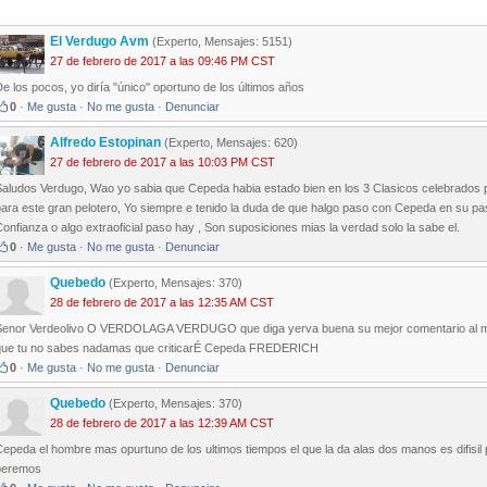
El Verdugo Avm
(Experto, Mensajes: 5151)
27 de febrero de 2017 a las 09:46 PM CST
e los pocos, yo diría "único" oportuno de los últimos años
0
·
Me gusta
·
No me gusta
·
Denunciar
Alfredo Estopinan
(Experto, Mensajes: 620)
27 de febrero de 2017 a las 10:03 PM CST
Saludos Verdugo, Wao yo sabia que Cepeda habia estado bien en los 3 Clasicos celebrados 
ara este gran pelotero, Yo siempre e tenido la duda de que halgo paso con Cepeda en su paso
onfianza o algo extraoficial paso hay , Son suposiciones mias la verdad solo la sabe el.
0
·
Me gusta
·
No me gusta
·
Denunciar
Quebedo
(Experto, Mensajes: 370)
28 de febrero de 2017 a las 12:35 AM CST
Senor Verdeolivo O VERDOLAGA VERDUGO que diga yerva buena su mejor comentario al mejor
que tu no sabes nadamas que criticarÉ Cepeda FREDERICH
0
·
Me gusta
·
No me gusta
·
Denunciar
Quebedo
(Experto, Mensajes: 370)
28 de febrero de 2017 a las 12:39 AM CST
epeda el hombre mas opurtuno de los ultimos tiempos el que la da alas dos manos es difisil 
beremos