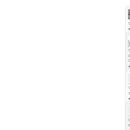
D
p
C
C