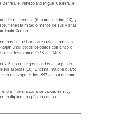
s Beltrán, el venezolano Miguel Cabrera, el
s líder en jonrones (6) e impulsadas (23), y
sos, tienen la mitad o menos de sus visitas
un Triple Corona.
o más hits (51) o dobles (8), ni tampoco
entajan unos pocos peloteros con cinco o
da a su descomunal OPS de .1403.
dan? Pues en juegos jugados es segundo
n de los aztecas (18). Encima, marcha cuarto
lo van a la zaga de los .882 del sudcoreano
y el día 7 de marzo, ante Japón, es muy
do multiplicar las páginas de su