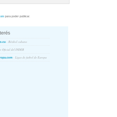
rate
para poder publicar.
nterés
- Béisbol cubano
o.cu
io Oficial del INDER
- Ligas de futbol de Europa
ropa.com