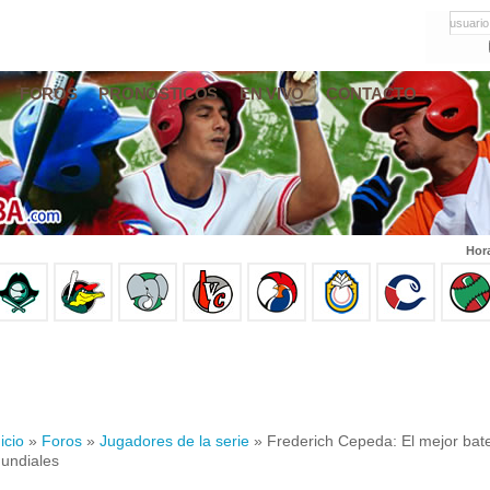
usuario
FOROS
PRONÓSTICOS
EN VIVO
CONTACTO
Hor
icio
»
Foros
»
Jugadores de la serie
» Frederich Cepeda: El mejor batea
undiales