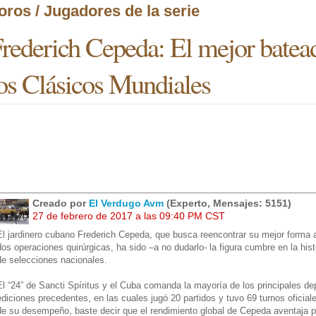
oros / Jugadores de la serie
rederich Cepeda: El mejor bateado
os Clásicos Mundiales
Creado por
El Verdugo Avm
(Experto, Mensajes: 5151)
27 de febrero de 2017 a las 09:40 PM CST
El jardinero cubano Frederich Cepeda, que busca reencontrar su mejor forma 
dos operaciones quirúrgicas, ha sido –a no dudarlo- la figura cumbre en la his
de selecciones nacionales.
El “24” de Sancti Spíritus y el Cuba comanda la mayoría de los principales 
ediciones precedentes, en las cuales jugó 20 partidos y tuvo 69 turnos oficiale
de su desempeño, baste decir que el rendimiento global de Cepeda aventaja po