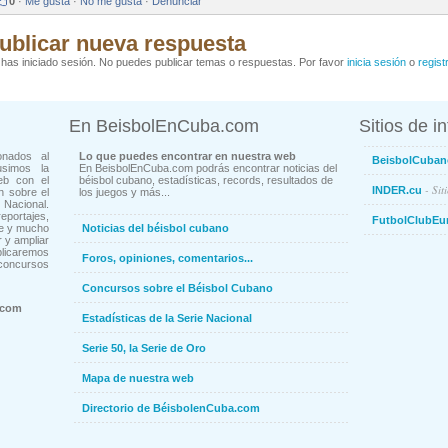
0
·
Me gusta
·
No me gusta
·
Denunciar
ublicar nueva respuesta
has iniciado sesión. No puedes publicar temas o respuestas. Por favor
inicia sesión
o
regist
En BeisbolEnCuba.com
Sitios de i
onados al
Lo que puedes encontrar en nuestra web
BeisbolCuban
usimos la
En BeisbolEnCuba.com podrás encontrar noticias del
eb con el
béisbol cubano, estadísticas, records, resultados de
- Sit
INDER.cu
n sobre el
los juegos y más...
Nacional.
ortajes,
FutbolClubEu
ne y mucho
Noticias del béisbol cubano
 y ampliar
blicaremos
Foros, opiniones, comentarios...
concursos
Concursos sobre el Béisbol Cubano
.com
Estadísticas de la Serie Nacional
Serie 50, la Serie de Oro
Mapa de nuestra web
Directorio de BéisbolenCuba.com