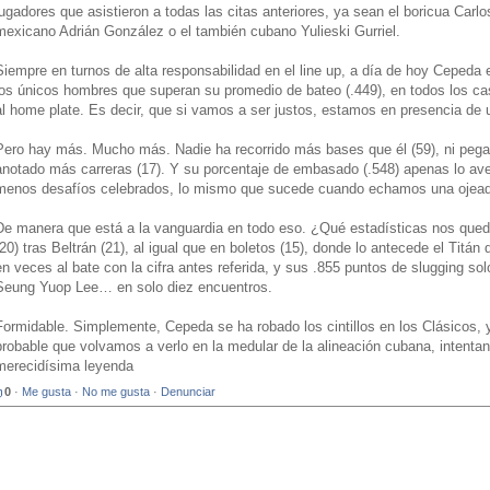
jugadores que asistieron a todas las citas anteriores, ya sean el boricua Carlo
mexicano Adrián González o el también cubano Yulieski Gurriel.
Siempre en turnos de alta responsabilidad en el line up, a día de hoy Cepeda e
los únicos hombres que superan su promedio de bateo (.449), en todos los ca
al home plate. Es decir, que si vamos a ser justos, estamos en presencia de 
Pero hay más. Mucho más. Nadie ha recorrido más bases que él (59), ni pegad
anotado más carreras (17). Y su porcentaje de embasado (.548) apenas lo av
menos desafíos celebrados, lo mismo que sucede cuando echamos una ojea
De manera que está a la vanguardia en todo eso. ¿Qué estadísticas nos que
(20) tras Beltrán (21), al igual que en boletos (15), donde lo antecede el Titá
en veces al bate con la cifra antes referida, y sus .855 puntos de slugging so
Seung Yuop Lee… en solo diez encuentros.
Formidable. Simplemente, Cepeda se ha robado los cintillos en los Clásicos, 
probable que volvamos a verlo en la medular de la alineación cubana, intentan
merecidísima leyenda
0
·
Me gusta
·
No me gusta
·
Denunciar