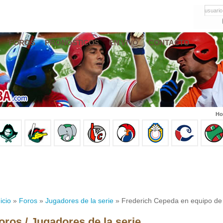
usuario
FOROS
PRONÓSTICOS
EN VIVO
CONTACTO
Ho
icio
»
Foros
»
Jugadores de la serie
» Frederich Cepeda en equipo de
oros / Jugadores de la serie