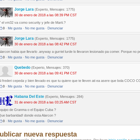
Jorge Lara
(Experto, Mensajes: 1775)
30 de enero de 2018 a las 08:39 PM CST
 el vm32 va como security y jefe de Marti.?
0
·
Me gusta
·
No me gusta
·
Denunciar
Jorge Lara
(Experto, Mensajes: 1775)
30 de enero de 2018 a las 08:42 PM CST
larcon habia que llevarlo .anyway a gurriel lurde lo llevaron lesionado pa comer. Porque no po
0
·
Me gusta
·
No me gusta
·
Denunciar
Quebedo
(Experto, Mensajes: 370)
30 de enero de 2018 a las 09:41 PM CST
Si frederi cepeda y bien llevado es que tu quiere que te lleven ati ea asere que bola CO
0
·
Me gusta
·
No me gusta
·
Denunciar
Habana Del Este
(Experto, Mensajes: 284)
31 de enero de 2018 a las 03:25 AM CST
equipo de Granma o el Equipo Cuba ?
Que barbaridad! donde esta Alarcon ?
0
·
Me gusta
·
No me gusta
·
Denunciar
ublicar nueva respuesta