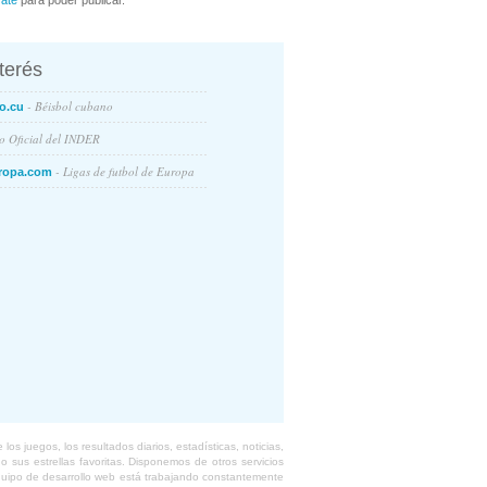
rate
para poder publicar.
nterés
- Béisbol cubano
o.cu
io Oficial del INDER
- Ligas de futbol de Europa
ropa.com
s juegos, los resultados diarios, estadísticas, noticias,
 sus estrellas favoritas. Disponemos de otros servicios
equipo de desarrollo web está trabajando constantemente