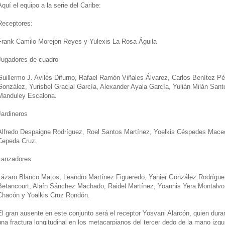
Aquí el equipo a la serie del Caribe:
Receptores:
Frank Camilo Morejón Reyes y Yulexis La Rosa Águila
Jugadores de cuadro
Guillermo J. Avilés Difurno, Rafael Ramón Viñales Álvarez, Carlos Benítez P
González, Yurisbel Gracial García, Alexander Ayala García, Yulián Milán Sant
Manduley Escalona.
Jardineros
Alfredo Despaigne Rodríguez, Roel Santos Martínez, Yoelkis Céspedes Maceo
Cepeda Cruz.
Lanzadores
Lázaro Blanco Matos, Leandro Martínez Figueredo, Yanier González Rodríguez,
Betancourt, Alaín Sánchez Machado, Raidel Martínez, Yoannis Yera Montal
Chacón y Yoalkis Cruz Rondón.
El gran ausente en este conjunto será el receptor Yosvani Alarcón, quien durante
una fractura longitudinal en los metacarpianos del tercer dedo de la mano izqu