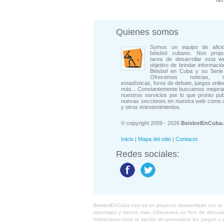
No 
Quienes somos
Somos un equipo de afici
béisbol cubano. Nos prop
tarea de desarrollar esta w
objetivo de brindar informació
Béisbol en Cuba y su Serie 
Ofrecemos noticias, rep
estadísticas, foros de debate, juegos onli
más... Constantemente buscamos mejorar
nuestros servicios por lo que pronto pu
nuevas secciones en nuestra web como 
y otros entretenimientos.
© copyright 2009 - 2026
BeisbolEnCuba
Inicio
|
Mapa del sitio
|
Contacto
Redes sociales:
BeisbolEnCuba.com es un proyecto desarrollado con la ide
reportajes y mucho más. Ofrecemos un foro de discusión
interactivos como la opción de pronosticar los juegos 