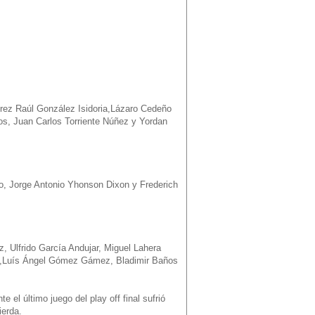
érez Raúl González Isidoria,Lázaro Cedeño
os, Juan Carlos Torriente Núñez y Yordan
, Jorge Antonio Yhonson Dixon y Frederich
 Ulfrido García Andujar, Miguel Lahera
vo,Luís Ángel Gómez Gámez, Bladimir Baños
 el último juego del play off final sufrió
ierda.