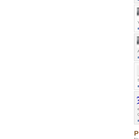
Y
A
P