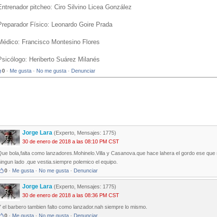
Entrenador pitcheo: Ciro Silvino Licea González
Preparador Físico: Leonardo Goire Prada
Médico: Francisco Montesino Flores
Psicólogo: Heriberto Suárez Milanés
0
·
Me gusta
·
No me gusta
·
Denunciar
Jorge Lara
(Experto, Mensajes: 1775)
30 de enero de 2018 a las 08:10 PM CST
ue bola,falta como lanzadores.Mohinelo.Villa y Casanova.que hace lahera el gordo ese que n
ingun lado .que vestia.siempre polemico el equipo.
0
·
Me gusta
·
No me gusta
·
Denunciar
Jorge Lara
(Experto, Mensajes: 1775)
30 de enero de 2018 a las 08:36 PM CST
 el barbero tambien falto como lanzador.nah siempre lo mismo.
0
·
Me gusta
·
No me gusta
·
Denunciar