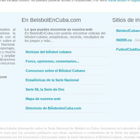
has iniciado sesión. No puedes publicar temas o respuestas. Por favor
inicia sesión
o
regist
En BeisbolEnCuba.com
Sitios de i
onados al
Lo que puedes encontrar en nuestra web
BeisbolCuban
usimos la
En BeisbolEnCuba.com podrás encontrar noticias del
eb con el
béisbol cubano, estadísticas, records, resultados de
- Sit
INDER.cu
n sobre el
los juegos y más...
Nacional.
ortajes,
FutbolClubEu
ne y mucho
Noticias del béisbol cubano
 y ampliar
blicaremos
Foros, opiniones, comentarios...
concursos
Concursos sobre el Béisbol Cubano
.com
Estadísticas de la Serie Nacional
Serie 50, la Serie de Oro
Mapa de nuestra web
Directorio de BéisbolenCuba.com
a brindar información sobre la Serie Nacional de Béisbol en Cuba. Incluiremos el calendario de lo
 para que los usuarios publiquen sus ideas, opiniones o comentarios de la Serie, los juegos o
o participar en los Concursos y Encuestas sobre la Serie Nacional y el Béisbol Cubano. Nuestro 