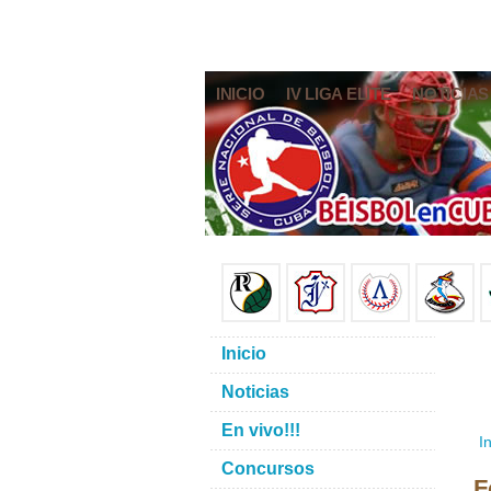
INICIO
IV LIGA ELITE
NOTICIAS
Inicio
Noticias
En vivo!!!
In
Concursos
F