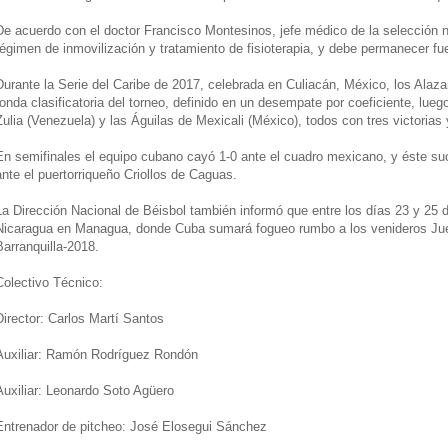
De acuerdo con el doctor Francisco Montesinos, jefe médico de la selección n
régimen de inmovilización y tratamiento de fisioterapia, y debe permanecer fu
Durante la Serie del Caribe de 2017, celebrada en Culiacán, México, los Alaza
ronda clasificatoria del torneo, definido en un desempate por coeficiente, lue
Zulia (Venezuela) y las Águilas de Mexicali (México), todos con tres victorias 
En semifinales el equipo cubano cayó 1-0 ante el cuadro mexicano, y éste suc
ante el puertorriqueño Criollos de Caguas.
La Dirección Nacional de Béisbol también informó que entre los días 23 y 25 de
Nicaragua en Managua, donde Cuba sumará fogueo rumbo a los venideros Jue
Barranquilla-2018.
Colectivo Técnico:
Director: Carlos Martí Santos
Auxiliar: Ramón Rodríguez Rondón
Auxiliar: Leonardo Soto Agüero
Entrenador de pitcheo: José Elosegui Sánchez