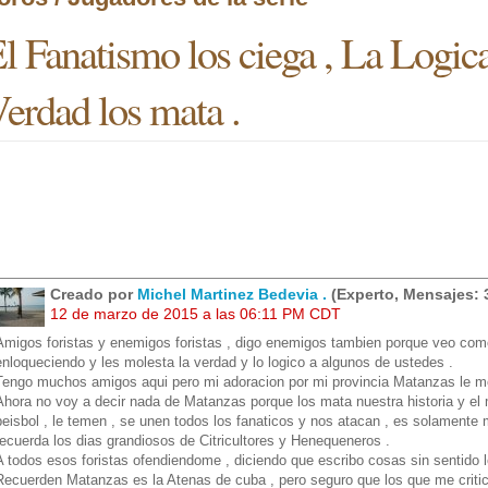
l Fanatismo los ciega , La Logica
erdad los mata .
Creado por
Michel Martinez Bedevia .
(Experto, Mensajes: 
12 de marzo de 2015 a las 06:11 PM CDT
Amigos foristas y enemigos foristas , digo enemigos tambien porque veo como 
enloqueciendo y les molesta la verdad y lo logico a algunos de ustedes .
Tengo muchos amigos aqui pero mi adoracion por mi provincia Matanzas le m
Ahora no voy a decir nada de Matanzas porque los mata nuestra historia y e
beisbol , le temen , se unen todos los fanaticos y nos atacan , es solamente
recuerda los dias grandiosos de Citricultores y Henequeneros .
A todos esos foristas ofendiendome , diciendo que escribo cosas sin sentido 
Recuerden Matanzas es la Atenas de cuba , pero seguro que los que me criti