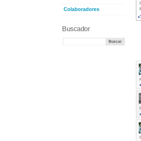
Colaboradores
Buscador
j
E
B