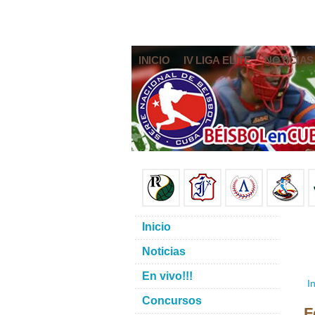
INICIO
IV LIGA ELITE
NOTICIAS
Inicio
Noticias
En vivo!!!
In
Concursos
F