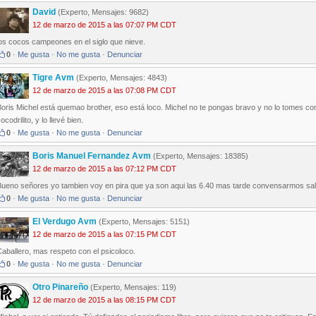
David
(Experto, Mensajes: 9682)
12 de marzo de 2015 a las 07:07 PM CDT
los cocos campeones en el siglo que nieve.
0
·
Me gusta
·
No me gusta
·
Denunciar
Tigre Avm
(Experto, Mensajes: 4843)
12 de marzo de 2015 a las 07:08 PM CDT
Boris Michel está quemao brother, eso está loco. Michel no te pongas bravo y no lo tomes
ocodrilito, y lo llevé bien.
0
·
Me gusta
·
No me gusta
·
Denunciar
Boris Manuel Fernandez Avm
(Experto, Mensajes: 18385)
12 de marzo de 2015 a las 07:12 PM CDT
Bueno señores yo tambien voy en pira que ya son aqui las 6.40 mas tarde convensarmos sa
0
·
Me gusta
·
No me gusta
·
Denunciar
El Verdugo Avm
(Experto, Mensajes: 5151)
12 de marzo de 2015 a las 07:15 PM CDT
aballero, mas respeto con el psicoloco.
0
·
Me gusta
·
No me gusta
·
Denunciar
Otro Pinareño
(Experto, Mensajes: 119)
12 de marzo de 2015 a las 08:15 PM CDT