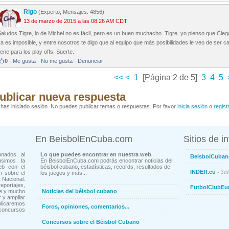
Rigo
(Experto, Mensajes: 4856)
13 de marzo de 2015 a las 08:26 AM CDT
aludos Tigre, lo de Michel no es fácil, pero es un buen muchacho. Tigre, yo pienso que Cie
a es imposible, y entre nosotros te digo que al equipo que más posibilidades le veo de ser 
iene para los play offs. Suerte.
0
·
Me gusta
·
No me gusta
·
Denunciar
<<
<
1
[Página 2 de 5]
3
4
5
ublicar nueva respuesta
has iniciado sesión. No puedes publicar temas o respuestas. Por favor
inicia sesión
o
regist
En BeisbolEnCuba.com
Sitios de i
onados al
Lo que puedes encontrar en nuestra web
BeisbolCuban
usimos la
En BeisbolEnCuba.com podrás encontrar noticias del
eb con el
béisbol cubano, estadísticas, records, resultados de
- Sit
INDER.cu
n sobre el
los juegos y más...
Nacional.
ortajes,
FutbolClubEu
ne y mucho
Noticias del béisbol cubano
 y ampliar
blicaremos
Foros, opiniones, comentarios...
concursos
Concursos sobre el Béisbol Cubano