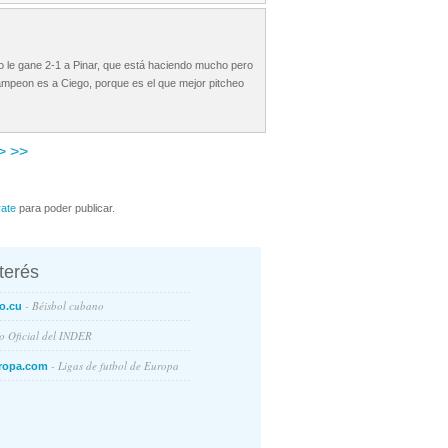
go le gane 2-1 a Pinar, que está haciendo mucho pero
campeon es a Ciego, porque es el que mejor pitcheo
>
>>
rate
para poder publicar.
nterés
- Béisbol cubano
o.cu
io Oficial del INDER
- Ligas de futbol de Europa
ropa.com