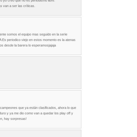
Eso yo creo que no es periodismo libre.
 van a ser las críticas.
ente somos el equipo mas seguido en la serie
A Es periodico viejo en estos momento es la atenas
sde la barera lo esperamosjajaja
s campeones que ya están clasificados, ahora lo que
duro y ya me dio como van a quedar los play off y
en, hay sorpresas!