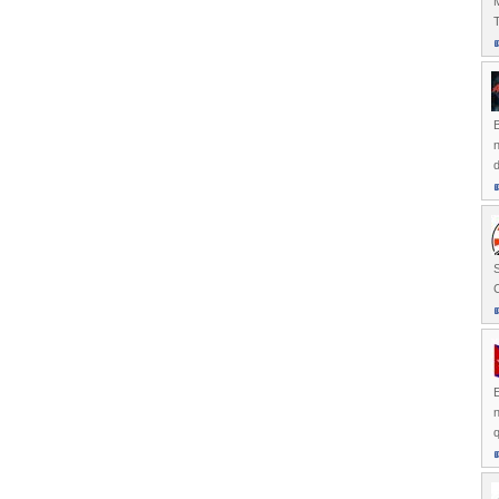
M
T
E
n
q