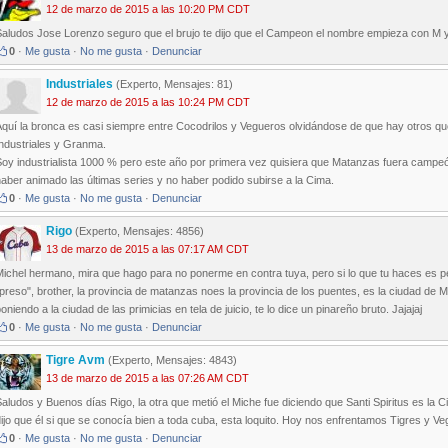
12 de marzo de 2015 a las 10:20 PM CDT
Saludos Jose Lorenzo seguro que el brujo te dijo que el Campeon el nombre empieza con M 
0
·
Me gusta
·
No me gusta
·
Denunciar
Industriales
(Experto, Mensajes: 81)
12 de marzo de 2015 a las 10:24 PM CDT
quí la bronca es casi siempre entre Cocodrilos y Vegueros olvidándose de que hay otros que
Industriales y Granma.
Soy industrialista 1000 % pero este año por primera vez quisiera que Matanzas fuera cam
aber animado las últimas series y no haber podido subirse a la Cima.
0
·
Me gusta
·
No me gusta
·
Denunciar
Rigo
(Experto, Mensajes: 4856)
13 de marzo de 2015 a las 07:17 AM CDT
ichel hermano, mira que hago para no ponerme en contra tuya, pero si lo que tu haces es p
preso", brother, la provincia de matanzas noes la provincia de los puentes, es la ciudad de 
oniendo a la ciudad de las primicias en tela de juicio, te lo dice un pinareño bruto. Jajajaj
0
·
Me gusta
·
No me gusta
·
Denunciar
Tigre Avm
(Experto, Mensajes: 4843)
13 de marzo de 2015 a las 07:26 AM CDT
aludos y Buenos días Rigo, la otra que metió el Miche fue diciendo que Santi Spiritus es la C
ijo que él si que se conocía bien a toda cuba, esta loquito. Hoy nos enfrentamos Tigres y Ve
0
·
Me gusta
·
No me gusta
·
Denunciar