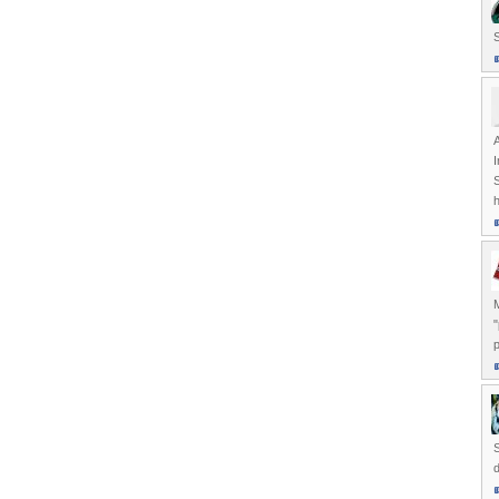
A
h
M
"
p
S
d