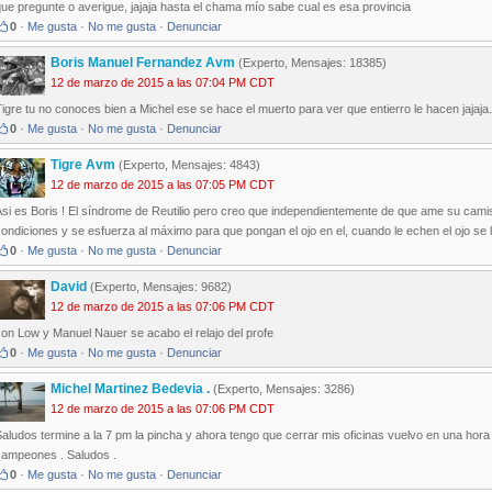
ue pregunte o averigue, jajaja hasta el chama mío sabe cual es esa provincia
0
·
Me gusta
·
No me gusta
·
Denunciar
Boris Manuel Fernandez Avm
(Experto, Mensajes: 18385)
12 de marzo de 2015 a las 07:04 PM CDT
igre tu no conoces bien a Michel ese se hace el muerto para ver que entierro le hacen jajaja.
0
·
Me gusta
·
No me gusta
·
Denunciar
Tigre Avm
(Experto, Mensajes: 4843)
12 de marzo de 2015 a las 07:05 PM CDT
Asi es Boris ! El síndrome de Reutilio pero creo que independientemente de que ame su cam
ondiciones y se esfuerza al máximo para que pongan el ojo en el, cuando le echen el ojo se l
0
·
Me gusta
·
No me gusta
·
Denunciar
David
(Experto, Mensajes: 9682)
12 de marzo de 2015 a las 07:06 PM CDT
on Low y Manuel Nauer se acabo el relajo del profe
0
·
Me gusta
·
No me gusta
·
Denunciar
Michel Martinez Bedevia .
(Experto, Mensajes: 3286)
12 de marzo de 2015 a las 07:06 PM CDT
aludos termine a la 7 pm la pincha y ahora tengo que cerrar mis oficinas vuelvo en una hor
campeones . Saludos .
0
·
Me gusta
·
No me gusta
·
Denunciar