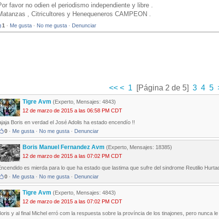
Por favor no odien el periodismo independiente y libre .
Matanzas , Citricultores y Henequeneros CAMPEON .
1
·
Me gusta
·
No me gusta
·
Denunciar
<<
<
1
[Página 2 de 5]
3
4
5
Tigre Avm
(Experto, Mensajes: 4843)
12 de marzo de 2015 a las 06:58 PM CDT
ajaja Boris en verdad el José Adolis ha estado encendío !!
0
·
Me gusta
·
No me gusta
·
Denunciar
Boris Manuel Fernandez Avm
(Experto, Mensajes: 18385)
12 de marzo de 2015 a las 07:02 PM CDT
ncendido es mierda para lo que ha estado que lastima que sufre del sindrome Reutilio Hurta
0
·
Me gusta
·
No me gusta
·
Denunciar
Tigre Avm
(Experto, Mensajes: 4843)
12 de marzo de 2015 a las 07:02 PM CDT
oris y al final Michel erró com la respuesta sobre la província de los tinajones, pero nunca le d