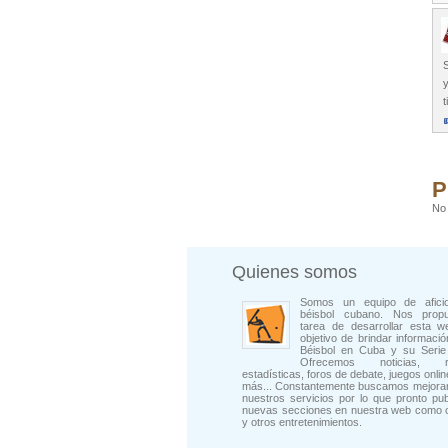
S
y
t
P
No 
Quienes somos
Somos un equipo de afici
béisbol cubano. Nos prop
tarea de desarrollar esta w
objetivo de brindar informació
Béisbol en Cuba y su Serie 
Ofrecemos noticias, rep
estadísticas, foros de debate, juegos onli
más... Constantemente buscamos mejorar
nuestros servicios por lo que pronto pu
nuevas secciones en nuestra web como 
y otros entretenimientos.