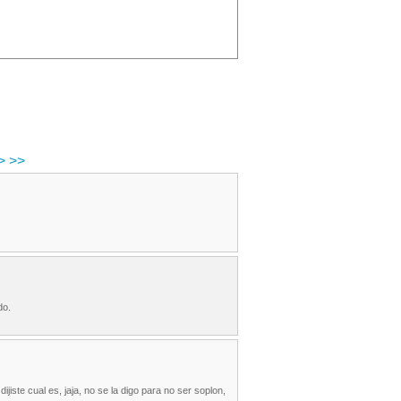
>
>>
do.
ijiste cual es, jaja, no se la digo para no ser soplon,