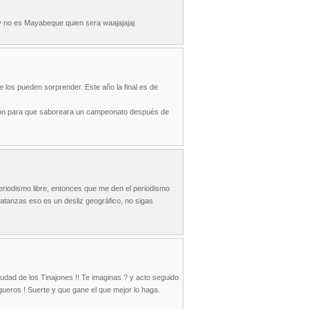
y no es Mayabeque quien sera waajajajaj
 los pueden sorprender. Este año la final es de
peón para que saboreara un campeonato después de
eriodismo libre, entonces que me den el periodismo
Matanzas eso es un desliz geográfico, no sigas
iudad de los Tinajones !! Te imaginas ? y acto seguido
gueros ! Suerte y que gane el que mejor lo haga.