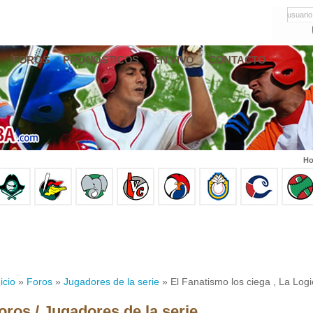
usuario
FOROS
PRONÓSTICOS
EN VIVO
CONTACTO
Ho
icio
»
Foros
»
Jugadores de la serie
» El Fanatismo los ciega , La Logi
oros / Jugadores de la serie