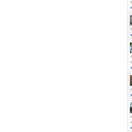
q
T
c
c
S