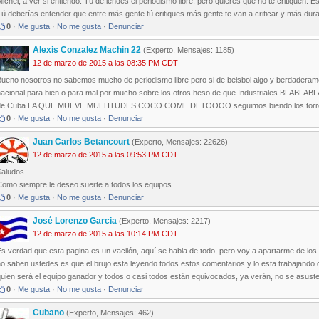
ichel, a ver si entiendo. Tú defiendes el periodismo libre, pero quieres que no te critiquen. 
ú deberías entender que entre más gente tú critiques más gente te van a criticar y más duras
0
·
Me gusta
·
No me gusta
·
Denunciar
Alexis Conzalez Machin 22
(Experto, Mensajes: 1185)
12 de marzo de 2015 a las 08:35 PM CDT
Bueno nosotros no sabemos mucho de periodismo libre pero si de beisbol algo y berdaderam
nacional para bien o para mal por mucho sobre los otros heso de que Industriales BLABLABL
de Cuba LA QUE MUEVE MULTITUDES COCO COME DETOOOO seguimos biendo los torros de
0
·
Me gusta
·
No me gusta
·
Denunciar
Juan Carlos Betancourt
(Experto, Mensajes: 22626)
12 de marzo de 2015 a las 09:53 PM CDT
Saludos.
Como siempre le deseo suerte a todos los equipos.
0
·
Me gusta
·
No me gusta
·
Denunciar
José Lorenzo Garcia
(Experto, Mensajes: 2217)
12 de marzo de 2015 a las 10:14 PM CDT
s verdad que esta pagina es un vacilón, aquí se habla de todo, pero voy a apartarme de lo
o saben ustedes es que el brujo esta leyendo todos estos comentarios y lo esta trabajando 
uien será el equipo ganador y todos o casi todos están equivocados, ya verán, no se asust
0
·
Me gusta
·
No me gusta
·
Denunciar
Cubano
(Experto, Mensajes: 462)